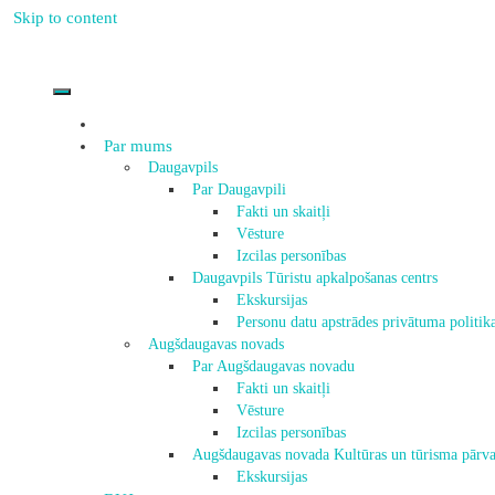
Skip to content
Par mums
Daugavpils
Par Daugavpili
Fakti un skaitļi
Vēsture
Izcilas personības
Daugavpils Tūristu apkalpošanas centrs
Ekskursijas
Personu datu apstrādes privātuma politik
Augšdaugavas novads
Par Augšdaugavas novadu
Fakti un skaitļi
Vēsture
Izcilas personības
Augšdaugavas novada Kultūras un tūrisma pārva
Ekskursijas