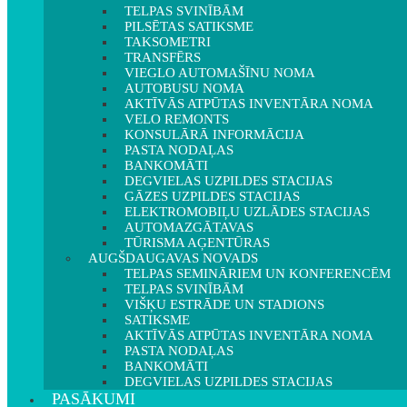
TELPAS SVINĪBĀM
PILSĒTAS SATIKSME
TAKSOMETRI
TRANSFĒRS
VIEGLO AUTOMAŠĪNU NOMA
AUTOBUSU NOMA
AKTĪVĀS ATPŪTAS INVENTĀRA NOMA
VELO REMONTS
KONSULĀRĀ INFORMĀCIJA
PASTA NODAĻAS
BANKOMĀTI
DEGVIELAS UZPILDES STACIJAS
GĀZES UZPILDES STACIJAS
ELEKTROMOBIĻU UZLĀDES STACIJAS
AUTOMAZGĀTAVAS
TŪRISMA AĢENTŪRAS
AUGŠDAUGAVAS NOVADS
TELPAS SEMINĀRIEM UN KONFERENCĒM
TELPAS SVINĪBĀM
VIŠĶU ESTRĀDE UN STADIONS
SATIKSME
AKTĪVĀS ATPŪTAS INVENTĀRA NOMA
PASTA NODAĻAS
BANKOMĀTI
DEGVIELAS UZPILDES STACIJAS
PASĀKUMI