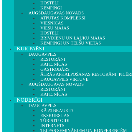
HOSTEĻI
KEMPINGI
AUGŠDAUGAVAS NOVADS
ATPŪTAS KOMPLEKSI
VIESNĪCAS
VIESU MĀJAS
HOSTEĻI
BRĪVDIENU UN LAUKU MĀJAS
KEMPINGI UN TELŠU VIETAS
KUR PAĒST
DAUGAVPILS
RESTORĀNI
KAFEJNĪCAS
GASTROBĀRS
ĀTRĀS APKALPOŠANAS RESTORĀNI, PICĒR
DAUGAVPILS VIRTUVE
AUGŠDAUGAVAS NOVADS
RESTORĀNI
KAFEJNĪCAS
NODERĪGI
DAUGAVPILS
KĀ ATBRAUKT?
EKSKURSIJAS
TŪRISTU GIDI
INTERNETS
TELPAS SEMINĀRIEM UN KONFERENCĒM