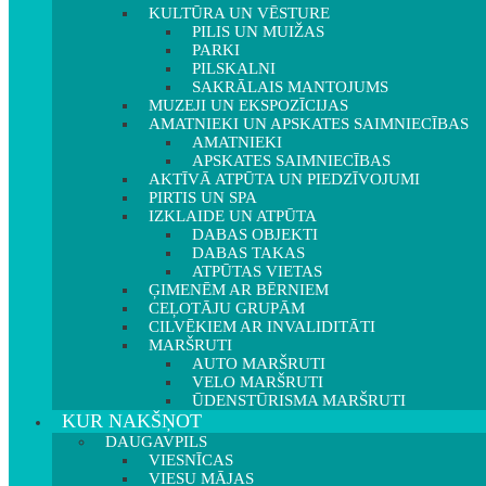
KULTŪRA UN VĒSTURE
PILIS UN MUIŽAS
PARKI
PILSKALNI
SAKRĀLAIS MANTOJUMS
MUZEJI UN EKSPOZĪCIJAS
AMATNIEKI UN APSKATES SAIMNIECĪBAS
AMATNIEKI
APSKATES SAIMNIECĪBAS
AKTĪVĀ ATPŪTA UN PIEDZĪVOJUMI
PIRTIS UN SPA
IZKLAIDE UN ATPŪTA
DABAS OBJEKTI
DABAS TAKAS
ATPŪTAS VIETAS
ĢIMENĒM AR BĒRNIEM
CEĻOTĀJU GRUPĀM
CILVĒKIEM AR INVALIDITĀTI
MARŠRUTI
AUTO MARŠRUTI
VELO MARŠRUTI
ŪDENSTŪRISMA MARŠRUTI
KUR NAKŠŅOT
DAUGAVPILS
VIESNĪCAS
VIESU MĀJAS