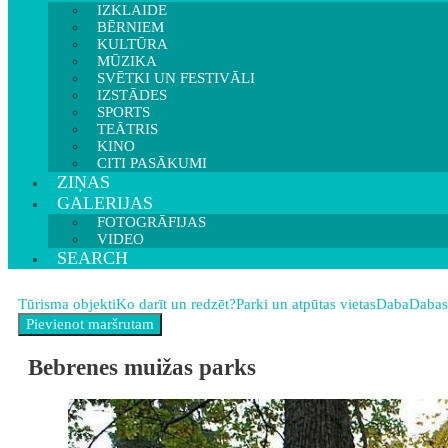
IZKLAIDE
BĒRNIEM
KULTŪRA
MŪZIKA
SVĒTKI UN FESTIVĀLI
IZSTĀDES
SPORTS
TEĀTRIS
KINO
CITI PASĀKUMI
ZIŅAS
GALERIJAS
FOTOGRĀFIJAS
VIDEO
SEARCH
Tūrisma objekti
Ko darīt un redzēt?
Parki un atpūtas vietas
Daba
Dabas
Bebrenes muižas parks