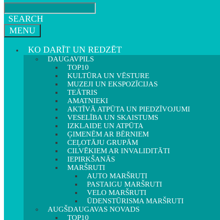
SEARCH
MENU
KO DARĪT UN REDZĒT
DAUGAVPILS
TOP10
KULTŪRA UN VĒSTURE
MUZEJI UN EKSPOZĪCIJAS
TEĀTRIS
AMATNIEKI
AKTĪVĀ ATPŪTA UN PIEDZĪVOJUMI
VESELĪBA UN SKAISTUMS
IZKLAIDE UN ATPŪTA
ĢIMENĒM AR BĒRNIEM
CEĻOTĀJU GRUPĀM
CILVĒKIEM AR INVALIDITĀTI
IEPIRKŠANĀS
MARŠRUTI
AUTO MARŠRUTI
PASTAIGU MARŠRUTI
VELO MARŠRUTI
ŪDENSTŪRISMA MARŠRUTI
AUGŠDAUGAVAS NOVADS
TOP10