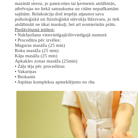
mazināt stresu, jo pateicoties tai ķermenis atslābinās,
atbrīvojas no liekā satraukuma un citām nepatīkamām
sajūtām. Relaksācija dod iespēju atjaunot sava
psiholoģiskā un fizioloģiskā stāvokļa līdzsvaru, jo tiek
atslābināti ne tikai muskuļi, bet arī nomierināts prāts.
Piedāvājumā ietilpst:
• Nakšņošana vienvietīgajā/divvietīgajā numurā
• Procedūra pēc izvēles:
Muguras masāža (25 min)
Roku masāža (25 min)
Kāju masāža (25 min)
Apkakles zonas masāža (25min)
• Zāļu tēja pēc procedūras
• Vakariņas
• Brokastis
• Atpūtas kompleksa apmeklējums no rīta