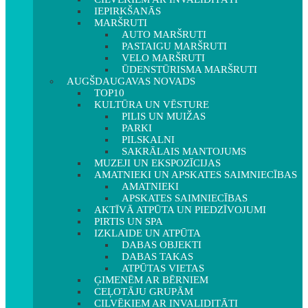
IEPIRKŠANĀS
MARŠRUTI
AUTO MARŠRUTI
PASTAIGU MARŠRUTI
VELO MARŠRUTI
ŪDENSTŪRISMA MARŠRUTI
AUGŠDAUGAVAS NOVADS
TOP10
KULTŪRA UN VĒSTURE
PILIS UN MUIŽAS
PARKI
PILSKALNI
SAKRĀLAIS MANTOJUMS
MUZEJI UN EKSPOZĪCIJAS
AMATNIEKI UN APSKATES SAIMNIECĪBAS
AMATNIEKI
APSKATES SAIMNIECĪBAS
AKTĪVĀ ATPŪTA UN PIEDZĪVOJUMI
PIRTIS UN SPA
IZKLAIDE UN ATPŪTA
DABAS OBJEKTI
DABAS TAKAS
ATPŪTAS VIETAS
ĢIMENĒM AR BĒRNIEM
CEĻOTĀJU GRUPĀM
CILVĒKIEM AR INVALIDITĀTI