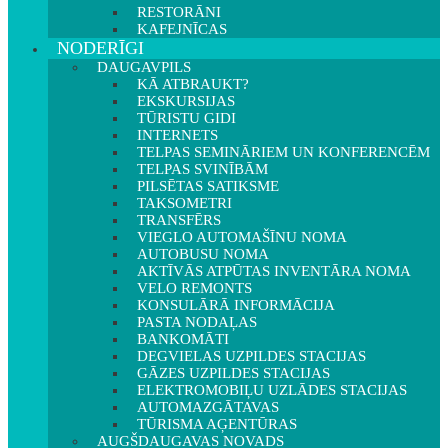
RESTORĀNI
KAFEJNĪCAS
NODERĪGI
DAUGAVPILS
KĀ ATBRAUKT?
EKSKURSIJAS
TŪRISTU GIDI
INTERNETS
TELPAS SEMINĀRIEM UN KONFERENCĒM
TELPAS SVINĪBĀM
PILSĒTAS SATIKSME
TAKSOMETRI
TRANSFĒRS
VIEGLO AUTOMAŠĪNU NOMA
AUTOBUSU NOMA
AKTĪVĀS ATPŪTAS INVENTĀRA NOMA
VELO REMONTS
KONSULĀRĀ INFORMĀCIJA
PASTA NODAĻAS
BANKOMĀTI
DEGVIELAS UZPILDES STACIJAS
GĀZES UZPILDES STACIJAS
ELEKTROMOBIĻU UZLĀDES STACIJAS
AUTOMAZGĀTAVAS
TŪRISMA AĢENTŪRAS
AUGŠDAUGAVAS NOVADS