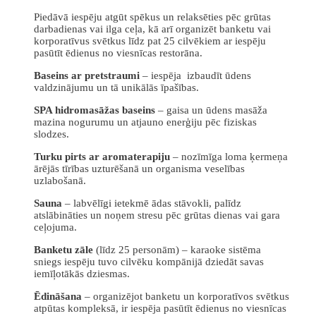
Piedāvā iespēju atgūt spēkus un relaksēties pēc grūtas
darbadienas vai ilga ceļa, kā arī organizēt banketu vai
korporatīvus svētkus līdz pat 25 cilvēkiem ar iespēju
pasūtīt ēdienus no viesnīcas restorāna.
Baseins ar pretstraumi
– iespēja izbaudīt ūdens
valdzinājumu un tā unikālās īpašības.
SPA hidromasāžas baseins
– gaisa un ūdens masāža
mazina nogurumu un atjauno enerģiju pēc fiziskas
slodzes.
Turku pirts ar aromaterapiju
– nozīmīga loma ķermeņa
ārējās tīrības uzturēšanā un organisma veselības
uzlabošanā.
Sauna
– labvēlīgi ietekmē ādas stāvokli, palīdz
atslābināties un noņem stresu pēc grūtas dienas vai gara
ceļojuma.
Banketu zāle
(līdz 25 personām) – karaoke sistēma
sniegs iespēju tuvo cilvēku kompānijā dziedāt savas
iemīļotākās dziesmas.
Ēdināšana
– organizējot banketu un korporatīvos svētkus
atpūtas kompleksā, ir iespēja pasūtīt ēdienus no viesnīcas