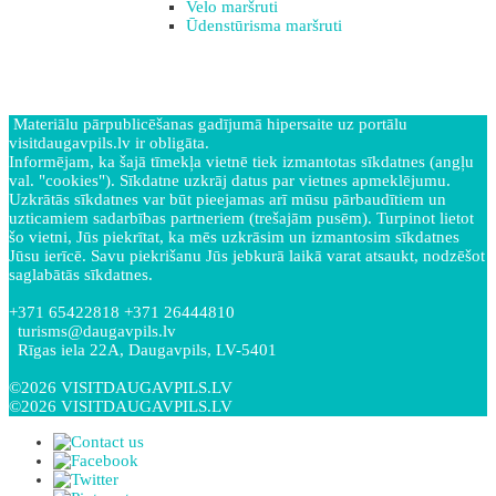
Velo maršruti
Ūdenstūrisma maršruti
Materiālu pārpublicēšanas gadījumā hipersaite uz portālu
visitdaugavpils.lv ir obligāta.
Informējam, ka šajā tīmekļa vietnē tiek izmantotas sīkdatnes (angļu
val. "cookies"). Sīkdatne uzkrāj datus par vietnes apmeklējumu.
Uzkrātās sīkdatnes var būt pieejamas arī mūsu pārbaudītiem un
uzticamiem sadarbības partneriem (trešajām pusēm). Turpinot lietot
šo vietni, Jūs piekrītat, ka mēs uzkrāsim un izmantosim sīkdatnes
Jūsu ierīcē. Savu piekrišanu Jūs jebkurā laikā varat atsaukt, nodzēšot
saglabātās sīkdatnes.
+371 65422818 +371 26444810
turisms@daugavpils.lv
Rīgas iela 22A, Daugavpils, LV-5401
©2026 VISITDAUGAVPILS.LV
©2026 VISITDAUGAVPILS.LV