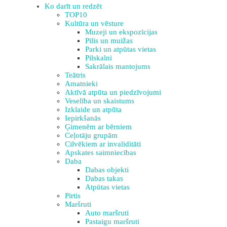
Ko darīt un redzēt
TOP10
Kultūra un vēsture
Muzeji un ekspozīcijas
Pilis un muižas
Parki un atpūtas vietas
Pilskalni
Sakrālais mantojums
Teātris
Amatnieki
Aktīvā atpūta un piedzīvojumi
Veselība un skaistums
Izklaide un atpūta
Iepirkšanās
Ģimenēm ar bērniem
Ceļotāju grupām
Cilvēkiem ar invaliditāti
Apskates saimniecības
Daba
Dabas objekti
Dabas takas
Atpūtas vietas
Pirtis
Maršruti
Auto maršruti
Pastaigu maršruti