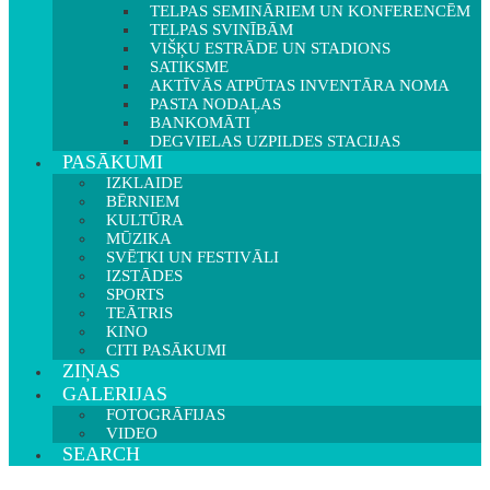
TELPAS SEMINĀRIEM UN KONFERENCĒM
TELPAS SVINĪBĀM
VIŠĶU ESTRĀDE UN STADIONS
SATIKSME
AKTĪVĀS ATPŪTAS INVENTĀRA NOMA
PASTA NODAĻAS
BANKOMĀTI
DEGVIELAS UZPILDES STACIJAS
PASĀKUMI
IZKLAIDE
BĒRNIEM
KULTŪRA
MŪZIKA
SVĒTKI UN FESTIVĀLI
IZSTĀDES
SPORTS
TEĀTRIS
KINO
CITI PASĀKUMI
ZIŅAS
GALERIJAS
FOTOGRĀFIJAS
VIDEO
SEARCH