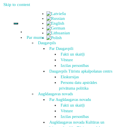
Skip to content
Par mums
Daugavpils
Par Daugavpili
Fakti un skaitļi
Vēsture
Izcilas personības
Daugavpils Tūristu apkalpošanas centrs
Ekskursijas
Personu datu apstrādes
privātuma politika
Augšdaugavas novads
Par Augšdaugavas novadu
Fakti un skaitļi
Vēsture
Izcilas personības
Augšdaugavas novada Kultūras un