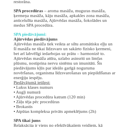
restorāna.
SPA procedūras
– aroma masāža, muguras masāža,
ķermeņa masāža, kāju masāža, apkakles zona masāža,
anticelulīta masāža, Ajūrvēdas masāža, šokolādes un
medus SPA procedūra.
SPA piedāvājumi:
Ajūrvēdas piedāvājums
Ajūrvēdas masāža tiek veikta ar siltu aromātisku eļļu un
šī masāža ne tikai līdzsvaro un sakārto fizisko ķermeni,
bet arī labvēlīgi iedarbojas uz prātu – harmonizē to.
Ajūrvēdas masāža attīra, uzlabo asinsriti un limfas
plūsmu, nostiprina nervu sistēmu un imunitāti. Šis
piedāvājums kļūs par ideālo garīgā noguruma
novēršanas, organisma līdzsvarošanas un piepildīšanas ar
enerģiju iespēju.
Piedāvājumā ietilpst:
• Lukss klases numurs
• Augļi numurā
• Ajūrvēdas procedūra katram (120 min)
• Zāļu tēja pēc procedūras
• Brokastis
• Atpūtas kompleksa privāts apmeklējums (2h)
SPA tikai jums
Relaksācija ir viens no efektīvākajiem veidiem, kā