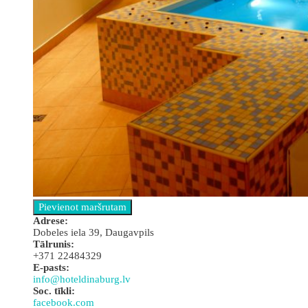
Аdrese:
Dobeles iela 39, Daugavpils
Tālrunis:
+371 22484329
E-pasts:
info@hoteldinaburg.lv
Soc. tīkli:
facebook.com