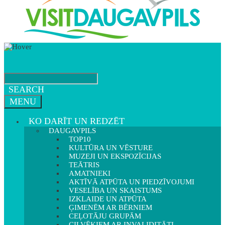
SEARCH
MENU
KO DARĪT UN REDZĒT
DAUGAVPILS
TOP10
KULTŪRA UN VĒSTURE
MUZEJI UN EKSPOZĪCIJAS
TEĀTRIS
AMATNIEKI
AKTĪVĀ ATPŪTA UN PIEDZĪVOJUMI
VESELĪBA UN SKAISTUMS
IZKLAIDE UN ATPŪTA
ĢIMENĒM AR BĒRNIEM
CEĻOTĀJU GRUPĀM
CILVĒKIEM AR INVALIDITĀTI