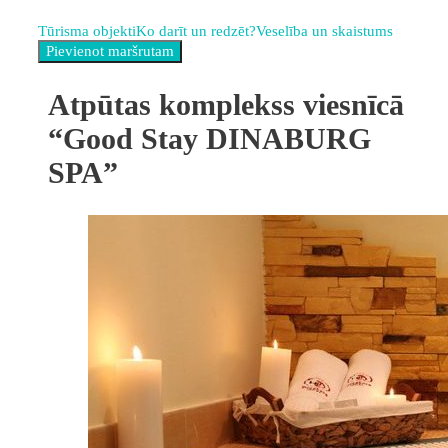
Tūrisma objekti
Ko darīt un redzēt?
Veselība un skaistums
Atpūtas komplekss viesnīcā
“Good Stay DINABURG
SPA”