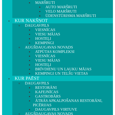
MARŠRUTI
AUTO MARŠRUTI
VELO MARŠRUTI
ŪDENSTŪRISMA MARŠRUTI
KUR NAKŠŅOT
DAUGAVPILS
VIESNĪCAS
VIESU MĀJAS
HOSTEĻI
KEMPINGI
AUGŠDAUGAVAS NOVADS
ATPŪTAS KOMPLEKSI
VIESNĪCAS
VIESU MĀJAS
HOSTEĻI
BRĪVDIENU UN LAUKU MĀJAS
KEMPINGI UN TELŠU VIETAS
KUR PAĒST
DAUGAVPILS
RESTORĀNI
KAFEJNĪCAS
GASTROBĀRS
ĀTRĀS APKALPOŠANAS RESTORĀNI,
PICĒRIJAS
DAUGAVPILS VIRTUVE
AUGŠDAUGAVAS NOVADS