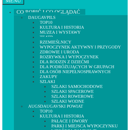
MENU
CO ROBIĆ I CO OGLĄDAĆ
DAUGAVPILS
TOP10
KULTURA I HISTORIA
MUZEA I WYSTAWY
TEATR
RZEMIEŚLNICY
WYPOCZYNEK AKTYWNY I PRZYGODY
ZDROWIE I URODA
ROZRYWKA I WYPOCZYNEK
DLA RODZIN Z DZIEĆMI
DLA PODRÓŻUJĄCYCH W GRUPACH
DLA OSÓB NIEPEŁNOSPRAWNYCH
ZAKUPY
SZLAKI
SZLAKI SAMOCHODOWE
SZLAKI SPACEROWE
SZLAKI ROWEROWE
SZLAKI WODNE
AUGSDAUGAVSKI POWIAT
TOP10
KULTURA I HISTORIA
PAŁACE I DWORY
PARKI I MIEJSCA WYPOCZYNKU