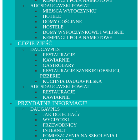
KEMPINGI I POLA NAMIOTOWE
AUGSDAUGAVSKI POWIAT
MIEJSCA WYPOCZYNKU
HOTELE
DOMY GOŚCINNE
HOSTELE
DOMY WYPOCZYNKOWE I WIEJSKIE
KEMPINGI I POLA NAMIOTOWE
GDZIE ZJEŚĆ
DAUGAVPILS
RESTAURACJE
KAWIARNIE
GASTROBARY
RESTAURACJE SZYBKIEJ OBSŁUGI,
PIZZERIE
KUCHNIA DAUGAVPILSKA
AUGSDAUGAVSKI POWIAT
RESTAURACJE
KAWIARNIE
PRZYDATNE INFORMACJE
DAUGAVPILS
JAK DOJECHAĆ?
WYCIECZKI
PRZEWODNICY
INTERNET
POMIESZCZENIA NA SZKOLENIA I