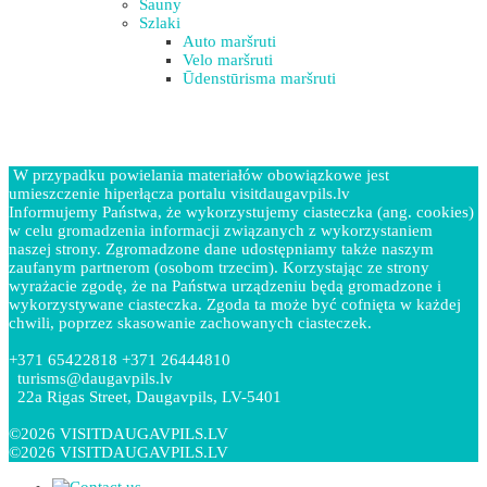
Sauny
Szlaki
Auto maršruti
Velo maršruti
Ūdenstūrisma maršruti
W przypadku powielania materiałów obowiązkowe jest
umieszczenie hiperłącza portalu visitdaugavpils.lv
Informujemy Państwa, że wykorzystujemy ciasteczka (ang. cookies)
w celu gromadzenia informacji związanych z wykorzystaniem
naszej strony. Zgromadzone dane udostępniamy także naszym
zaufanym partnerom (osobom trzecim). Korzystając ze strony
wyrażacie zgodę, że na Państwa urządzeniu będą gromadzone i
wykorzystywane ciasteczka. Zgoda ta może być cofnięta w każdej
chwili, poprzez skasowanie zachowanych ciasteczek.
+371 65422818 +371 26444810
turisms@daugavpils.lv
22a Rigas Street, Daugavpils, LV-5401
©2026 VISITDAUGAVPILS.LV
©2026 VISITDAUGAVPILS.LV