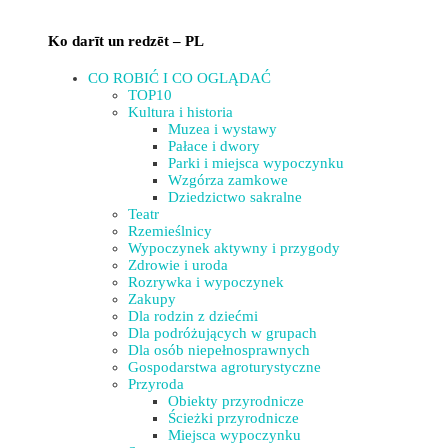
Ko darīt un redzēt – PL
CO ROBIĆ I CO OGLĄDAĆ
TOP10
Kultura i historia
Muzea i wystawy
Pałace i dwory
Parki i miejsca wypoczynku
Wzgórza zamkowe
Dziedzictwo sakralne
Teatr
Rzemieślnicy
Wypoczynek aktywny i przygody
Zdrowie i uroda
Rozrywka i wypoczynek
Zakupy
Dla rodzin z dziećmi
Dla podróżujących w grupach
Dla osób niepełnosprawnych
Gospodarstwa agroturystyczne
Przyroda
Obiekty przyrodnicze
Ścieżki przyrodnicze
Miejsca wypoczynku