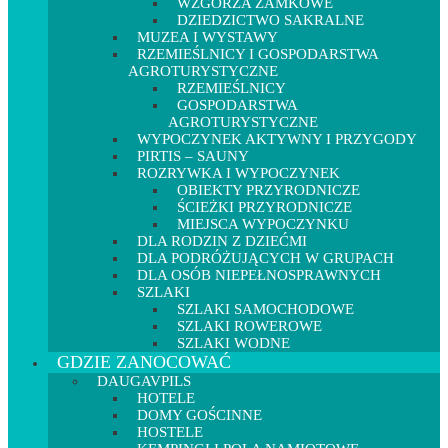
WZGÓRZA ZAMKOWE
DZIEDZICTWO SAKRALNE
MUZEA I WYSTAWY
RZEMIEŚLNICY I GOSPODARSTWA
AGROTURYSTYCZNE
RZEMIEŚLNICY
GOSPODARSTWA
AGROTURYSTYCZNE
WYPOCZYNEK AKTYWNY I PRZYGODY
PIRTIS – SAUNY
ROZRYWKA I WYPOCZYNEK
OBIEKTY PRZYRODNICZE
ŚCIEŻKI PRZYRODNICZE
MIEJSCA WYPOCZYNKU
DLA RODZIN Z DZIEĆMI
DLA PODRÓŻUJĄCYCH W GRUPACH
DLA OSÓB NIEPEŁNOSPRAWNYCH
SZLAKI
SZLAKI SAMOCHODOWE
SZLAKI ROWEROWE
SZLAKI WODNE
GDZIE ZANOCOWAĆ
DAUGAVPILS
HOTELE
DOMY GOŚCINNE
HOSTELE