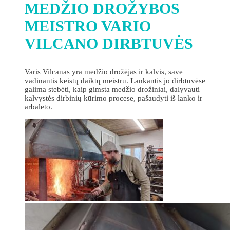
MEDŽIO DROŽYBOS
MEISTRO VARIO
VILCANO DIRBTUVĖS
Varis Vilcanas yra medžio drožėjas ir kalvis, save
vadinantis keistų daiktų meistru. Lankantis jo dirbtuvėse
galima stebėti, kaip gimsta medžio drožiniai, dalyvauti
kalvystės dirbinių kūrimo procese, pašaudyti iš lanko ir
arbaleto.