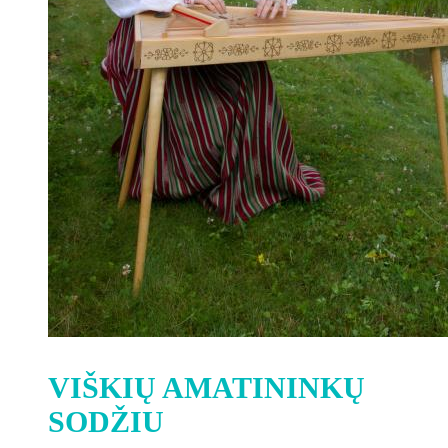
VIŠKIŲ AMATININKŲ
SODŽIU