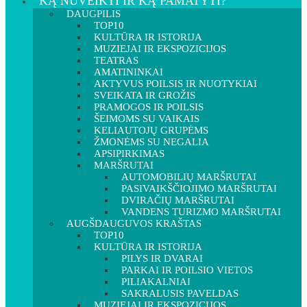
KĄ NUVEIKTI IR KĄ PAMATYTI?
DAUGPILIS
TOP10
KULTŪRA IR ISTORIJA
MUZIEJAI IR EKSPOZICIJOS
TEATRAS
AMATININKAI
AKTYVUS POILSIS IR NUOTYKIAI
SVEIKATA IR GROŽIS
PRAMOGOS IR POILSIS
ŠEIMOMS SU VAIKAIS
KELIAUTOJŲ GRUPĖMS
ŽMONĖMS SU NEGALIA
APSIPIRKIMAS
MARŠRUTAI
AUTOMOBILIŲ MARŠRUTAI
PASIVAIKŠČIOJIMO MARŠRUTAI
DVIRAČIŲ MARŠRUTAI
VANDENS TURIZMO MARŠRUTAI
AUGŠDAUGUVOS KRAŠTAS
TOP10
KULTŪRA IR ISTORIJA
PILYS IR DVARAI
PARKAI IR POILSIO VIETOS
PILIAKALNIAI
SAKRALUSIS PAVELDAS
MUZIEJAI IR EKSPOZICIJOS