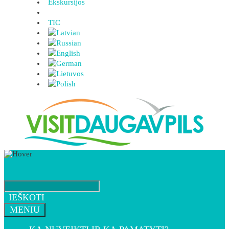
Ekskursijos
TIC
IEŠKOTI
MENIU