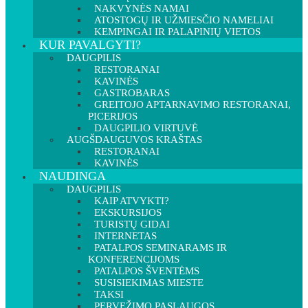
NAKVYNĖS NAMAI
ATOSTOGŲ IR UŽMIESČIO NAMELIAI
KEMPINGAI IR PALAPINIŲ VIETOS
KUR PAVALGYTI?
DAUGPILIS
RESTORANAI
KAVINĖS
GASTROBARAS
GREITOJO APTARNAVIMO RESTORANAI,
PICERIJOS
DAUGPILIO VIRTUVĖ
AUGŠDAUGUVOS KRAŠTAS
RESTORANAI
KAVINĖS
NAUDINGA
DAUGPILIS
KAIP ATVYKTI?
EKSKURSIJOS
TURISTŲ GIDAI
INTERNETAS
PATALPOS SEMINARAMS IR
KONFERENCIJOMS
PATALPOS ŠVENTĖMS
SUSISIEKIMAS MIESTE
TAKSI
PERVEŽIMO PASLAUGOS