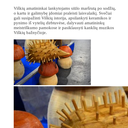
Viškių amatininkai lankytojams siūlo maršrutą po sodžių,
o kartu ir galimybę įdomiai praleisti laisvalaikį. Svečiai
gali susipažinti Viškių istorija, apsilankyti keramikos ir
pynimo iš vytelių dirbtuvėse, dalyvauti amatininkų
meistriškumo pamokose ir pasiklausyti kanklių muzikos
Viškių bažnyčioje.