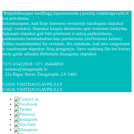
Perpublikuojant medžiagą hipernuoroda į portalą visitdaugavpils.lv
yra privaloma.
Informuojame, kad šioje interneto svetainėje naudojami slapukai
(angl. cookies). Slapukai kaupia duomenis apie svetainės lankymą.
Sukaupti slapukai gali būti prieinami ir mūsų patikrintiems,
patikimiems bendradarbiavimo partneriams (trečiosioms šalims).
Toliau naudodamiesi šia svetaine, Jūs sutinkate, kad mes saugotume
ir naudotume slapukus Jūsų įrenginyje. Savo sutikimą Jūs bet kuriuo
metu galite atšaukti ištrindami išsaugotus slapukus
+371 65422818 +371 26444810
turisms@daugavpils.lv
22a Rigas Street, Daugavpils, LV-5401
©2026 VISITDAUGAVPILS.LV
©2026 VISITDAUGAVPILS.LV