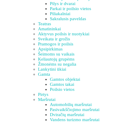
Pilys ir dvarai
Parkai ir poilsio vietos
Piliakalniai
Sakralusis paveldas
Teatras
Amatininkai
Aktyvus poilsis ir nuotykiai
Sveikata ir grožis
Pramogos ir poilsis
Apsipirkimas
Šeimoms su vaikais
Keliautojų grupėms
Žmonėms su negalia
Lankytini ūkiai
Gamta
Gamtos objektai
Gamtos takai
Poilsio vietos
Pirtys
Maršrutai
Automobilių maršrutai
Pasivaikščiojimo maršrutai
Dviračių maršrutai
Vandens turizmo maršrutai