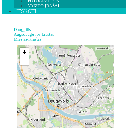
FOTOGRAFIJOS
VAIZDO ĮRAŠAI
IEŠKOTI
Daugpilis
Augšdauguvos kraštas
Miestas/Kraštas
+
−
2