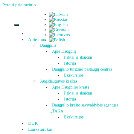
Pereiti prie turinio
Apie mus
Daugpilis
Apie Daugpilį
Faktai ir skaičiai
Istorija
Daugpilio turizmo paslaugų centras
Ekskursijos
Augšdauguvos kraštas
Apie Daugpilio kraštą
Faktai ir skaičiai
Istorija
Daugpilio krašto savivaldybės agentūra
„TAKA“
Ekskursijos
DUK
Lankstinukai