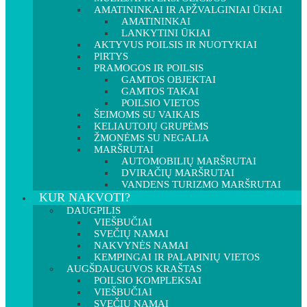
AMATININKAI IR APŽVALGINIAI ŪKIAI
AMATININKAI
LANKYTINI ŪKIAI
AKTYVUS POILSIS IR NUOTYKIAI
PIRTYS
PRAMOGOS IR POILSIS
GAMTOS OBJEKTAI
GAMTOS TAKAI
POILSIO VIETOS
ŠEIMOMS SU VAIKAIS
KELIAUTOJŲ GRUPĖMS
ŽMONĖMS SU NEGALIA
MARŠRUTAI
AUTOMOBILIŲ MARŠRUTAI
DVIRAČIŲ MARŠRUTAI
VANDENS TURIZMO MARŠRUTAI
KUR NAKVOTI?
DAUGPILIS
VIEŠBUČIAI
SVEČIŲ NAMAI
NAKVYNĖS NAMAI
KEMPINGAI IR PALAPINIŲ VIETOS
AUGŠDAUGUVOS KRAŠTAS
POILSIO KOMPLEKSAI
VIEŠBUČIAI
SVEČIŲ NAMAI