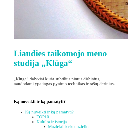
Liaudies taikomojo meno
studija „Klūga“
„Klūga“ dalyviai kuria subtilius pintus dirbinius,
naudodami ypatingas pynimo technikas ir raštų derinius.
Ką nuveikti ir ką pamatyti?
Ką nuveikti ir ką pamatyti?
TOP10
Kultūra ir istorija
Muziejai ir ekspozicijos