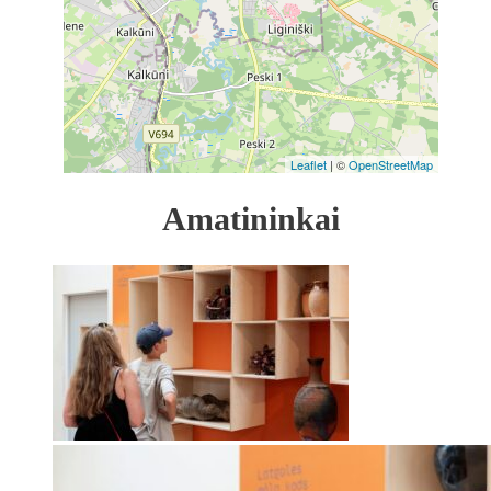
Leaflet
| ©
OpenStreetMap
Amatininkai