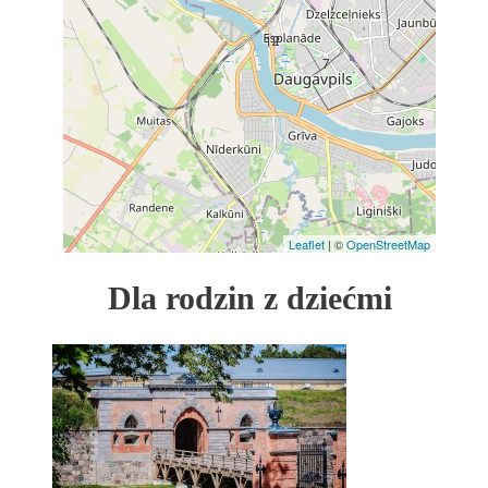
12
7
Leaflet
| ©
OpenStreetMap
Dla rodzin z dziećmi