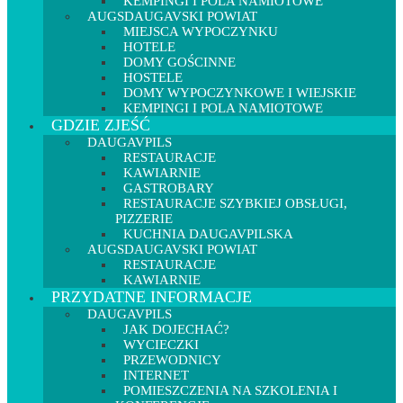
KEMPINGI I POLA NAMIOTOWE
AUGSDAUGAVSKI POWIAT
MIEJSCA WYPOCZYNKU
HOTELE
DOMY GOŚCINNE
HOSTELE
DOMY WYPOCZYNKOWE I WIEJSKIE
KEMPINGI I POLA NAMIOTOWE
GDZIE ZJEŚĆ
DAUGAVPILS
RESTAURACJE
KAWIARNIE
GASTROBARY
RESTAURACJE SZYBKIEJ OBSŁUGI,
PIZZERIE
KUCHNIA DAUGAVPILSKA
AUGSDAUGAVSKI POWIAT
RESTAURACJE
KAWIARNIE
PRZYDATNE INFORMACJE
DAUGAVPILS
JAK DOJECHAĆ?
WYCIECZKI
PRZEWODNICY
INTERNET
POMIESZCZENIA NA SZKOLENIA I