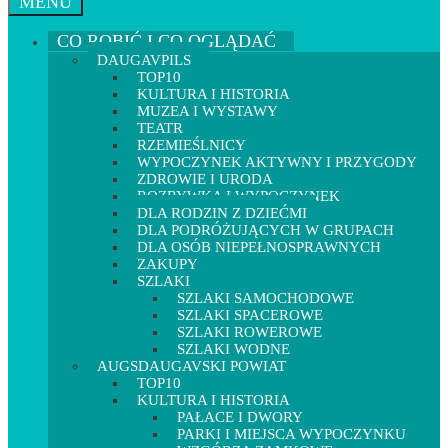
MENU
CO ROBIĆ I CO OGLĄDAĆ
DAUGAVPILS
TOP10
KULTURA I HISTORIA
MUZEA I WYSTAWY
TEATR
RZEMIEŚLNICY
WYPOCZYNEK AKTYWNY I PRZYGODY
ZDROWIE I URODA
ROZRYWKA I WYPOCZYNEK
DLA RODZIN Z DZIEĆMI
DLA PODRÓŻUJĄCYCH W GRUPACH
DLA OSÓB NIEPEŁNOSPRAWNYCH
ZAKUPY
SZLAKI
SZLAKI SAMOCHODOWE
SZLAKI SPACEROWE
SZLAKI ROWEROWE
SZLAKI WODNE
AUGSDAUGAVSKI POWIAT
TOP10
KULTURA I HISTORIA
PAŁACE I DWORY
PARKI I MIEJSCA WYPOCZYNKU