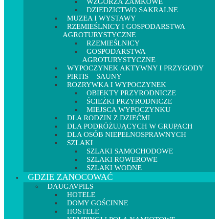
WZGÓRZA ZAMKOWE
DZIEDZICTWO SAKRALNE
MUZEA I WYSTAWY
RZEMIEŚLNICY I GOSPODARSTWA
AGROTURYSTYCZNE
RZEMIEŚLNICY
GOSPODARSTWA
AGROTURYSTYCZNE
WYPOCZYNEK AKTYWNY I PRZYGODY
PIRTIS – SAUNY
ROZRYWKA I WYPOCZYNEK
OBIEKTY PRZYRODNICZE
ŚCIEŻKI PRZYRODNICZE
MIEJSCA WYPOCZYNKU
DLA RODZIN Z DZIEĆMI
DLA PODRÓŻUJĄCYCH W GRUPACH
DLA OSÓB NIEPEŁNOSPRAWNYCH
SZLAKI
SZLAKI SAMOCHODOWE
SZLAKI ROWEROWE
SZLAKI WODNE
GDZIE ZANOCOWAĆ
DAUGAVPILS
HOTELE
DOMY GOŚCINNE
HOSTELE