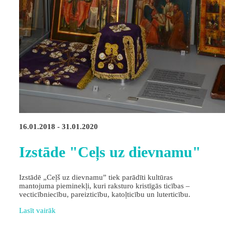
16.01.2018 - 31.01.2020
Izstāde "Ceļs uz dievnamu"
Izstādē „Ceļš uz dievnamu” tiek parādīti kultūras
mantojuma pieminekļi, kuri raksturo kristīgās ticības –
vecticībniecību, pareizticību, katoļticību un luterticību.
Lasīt vairāk