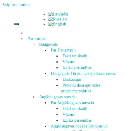
Skip to content
Par mums
Daugavpils
Par Daugavpili
Fakti un skaitļi
Vēsture
Izcilas personības
Daugavpils Tūristu apkalpošanas centrs
Ekskursijas
Personu datu apstrādes
privātuma politika
Augšdaugavas novads
Par Augšdaugavas novadu
Fakti un skaitļi
Vēsture
Izcilas personības
Augšdaugavas novada Kultūras un