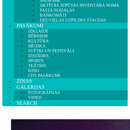
SATIKSME
AKTĪVĀS ATPŪTAS INVENTĀRA NOMA
PASTA NODAĻAS
BANKOMĀTI
DEGVIELAS UZPILDES STACIJAS
PASĀKUMI
IZKLAIDE
BĒRNIEM
KULTŪRA
MŪZIKA
SVĒTKI UN FESTIVĀLI
IZSTĀDES
SPORTS
TEĀTRIS
KINO
CITI PASĀKUMI
ZIŅAS
GALERIJAS
FOTOGRĀFIJAS
VIDEO
SEARCH