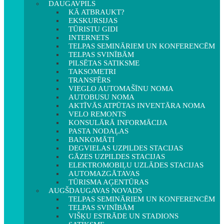
DAUGAVPILS
KĀ ATBRAUKT?
EKSKURSIJAS
TŪRISTU GIDI
INTERNETS
TELPAS SEMINĀRIEM UN KONFERENCĒM
TELPAS SVINĪBĀM
PILSĒTAS SATIKSME
TAKSOMETRI
TRANSFĒRS
VIEGLO AUTOMAŠĪNU NOMA
AUTOBUSU NOMA
AKTĪVĀS ATPŪTAS INVENTĀRA NOMA
VELO REMONTS
KONSULĀRĀ INFORMĀCIJA
PASTA NODAĻAS
BANKOMĀTI
DEGVIELAS UZPILDES STACIJAS
GĀZES UZPILDES STACIJAS
ELEKTROMOBIĻU UZLĀDES STACIJAS
AUTOMAZGĀTAVAS
TŪRISMA AĢENTŪRAS
AUGŠDAUGAVAS NOVADS
TELPAS SEMINĀRIEM UN KONFERENCĒM
TELPAS SVINĪBĀM
VIŠĶU ESTRĀDE UN STADIONS