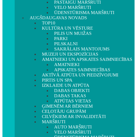
PASTAIGU MARŠRUTI
VELO MARŠRUTI
ŪDENSTŪRISMA MARŠRUTI
AUGŠDAUGAVAS NOVADS
TOP10
KULTŪRA UN VĒSTURE
PILIS UN MUIŽAS
PARKI
PILSKALNI
SAKRĀLAIS MANTOJUMS
MUZEJI UN EKSPOZĪCIJAS
AMATNIEKI UN APSKATES SAIMNIECĪBAS
AMATNIEKI
APSKATES SAIMNIECĪBAS
AKTĪVĀ ATPŪTA UN PIEDZĪVOJUMI
PIRTIS UN SPA
IZKLAIDE UN ATPŪTA
DABAS OBJEKTI
DABAS TAKAS
ATPŪTAS VIETAS
ĢIMENĒM AR BĒRNIEM
CEĻOTĀJU GRUPĀM
CILVĒKIEM AR INVALIDITĀTI
MARŠRUTI
AUTO MARŠRUTI
VELO MARŠRUTI