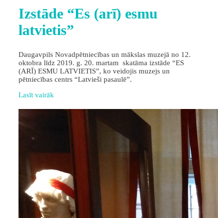
Izstāde “Es (arī) esmu
latvietis”
Daugavpils Novadpētniecības un mākslas muzejā no 12.
oktobra līdz 2019. g. 20. martam skatāma izstāde “ES
(ARĪ) ESMU LATVIETIS”, ko veidojis muzejs un
pētniecības centrs “Latvieši pasaulē”.
Lasīt vairāk