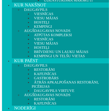
ŪDENSTŪRISMA MARŠRUTI
KUR NAKŠŅOT
DAUGAVPILS
VIESNĪCAS
VIESU MĀJAS
HOSTEĻI
KEMPINGI
AUGŠDAUGAVAS NOVADS
ATPŪTAS KOMPLEKSI
VIESNĪCAS
VIESU MĀJAS
HOSTEĻI
BRĪVDIENU UN LAUKU MĀJAS
KEMPINGI UN TELŠU VIETAS
KUR PAĒST
DAUGAVPILS
RESTORĀNI
KAFEJNĪCAS
GASTROBĀRS
ĀTRĀS APKALPOŠANAS RESTORĀNI,
PICĒRIJAS
DAUGAVPILS VIRTUVE
AUGŠDAUGAVAS NOVADS
RESTORĀNI
KAFEJNĪCAS
NODERĪGI