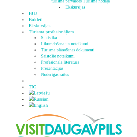
tūrisma pārvaldes Tūrisma nodaļa
Ekskursijas
BUJ
Bukleti
Ekskursijas
Tūrisma profesionāļiem
Statistika
Likumdošana un noteikumi
Tūrisma plānošanas dokumenti
Saistošie noteikumi
Profesionālā literatūra
Prezentācijas
Noderīgas saites
TIC