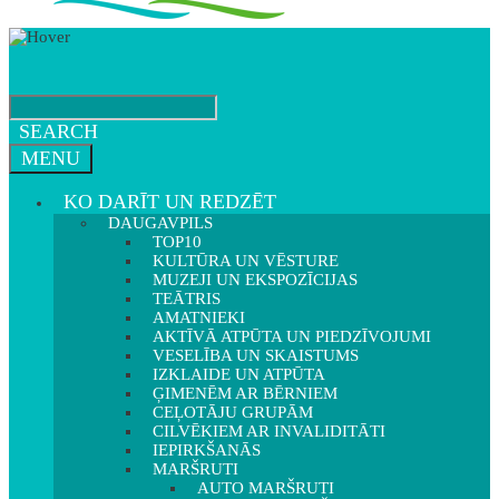
SEARCH
MENU
KO DARĪT UN REDZĒT
DAUGAVPILS
TOP10
KULTŪRA UN VĒSTURE
MUZEJI UN EKSPOZĪCIJAS
TEĀTRIS
AMATNIEKI
AKTĪVĀ ATPŪTA UN PIEDZĪVOJUMI
VESELĪBA UN SKAISTUMS
IZKLAIDE UN ATPŪTA
ĢIMENĒM AR BĒRNIEM
CEĻOTĀJU GRUPĀM
CILVĒKIEM AR INVALIDITĀTI
IEPIRKŠANĀS
MARŠRUTI
AUTO MARŠRUTI