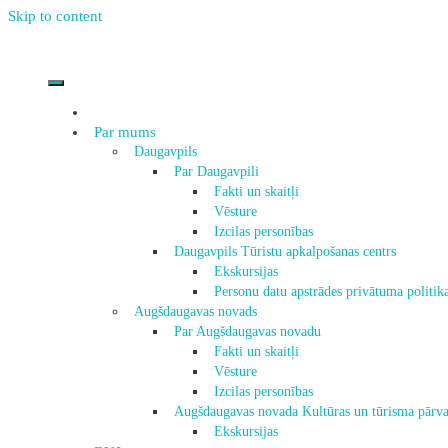
Skip to content
Par mums
Daugavpils
Par Daugavpili
Fakti un skaitļi
Vēsture
Izcilas personības
Daugavpils Tūristu apkalpošanas centrs
Ekskursijas
Personu datu apstrādes privātuma politik
Augšdaugavas novads
Par Augšdaugavas novadu
Fakti un skaitļi
Vēsture
Izcilas personības
Augšdaugavas novada Kultūras un tūrisma pārva
Ekskursijas