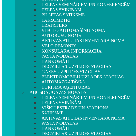
TELPAS SEMINĀRIEM UN KONFERENCĒM
TELPAS SVINĪBĀM
PILSĒTAS SATIKSME
TAKSOMETRI
TRANSFĒRS
VIEGLO AUTOMAŠĪNU NOMA
AUTOBUSU NOMA
AKTĪVĀS ATPŪTAS INVENTĀRA NOMA
VELO REMONTS
KONSULĀRĀ INFORMĀCIJA
PASTA NODAĻAS
BANKOMĀTI
DEGVIELAS UZPILDES STACIJAS
GĀZES UZPILDES STACIJAS
ELEKTROMOBIĻU UZLĀDES STACIJAS
AUTOMAZGĀTAVAS
TŪRISMA AĢENTŪRAS
AUGŠDAUGAVAS NOVADS
TELPAS SEMINĀRIEM UN KONFERENCĒM
TELPAS SVINĪBĀM
VIŠĶU ESTRĀDE UN STADIONS
SATIKSME
AKTĪVĀS ATPŪTAS INVENTĀRA NOMA
PASTA NODAĻAS
BANKOMĀTI
DEGVIELAS UZPILDES STACIJAS