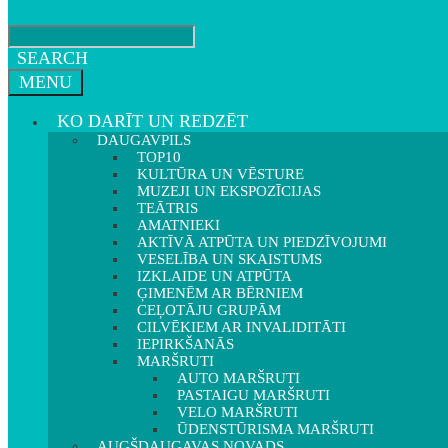
SEARCH
MENU
KO DARĪT UN REDZĒT
DAUGAVPILS
TOP10
KULTŪRA UN VĒSTURE
MUZEJI UN EKSPOZĪCIJAS
TEĀTRIS
AMATNIEKI
AKTĪVĀ ATPŪTA UN PIEDZĪVOJUMI
VESELĪBA UN SKAISTUMS
IZKLAIDE UN ATPŪTA
ĢIMENĒM AR BĒRNIEM
CEĻOTĀJU GRUPĀM
CILVĒKIEM AR INVALIDITĀTI
IEPIRKŠANĀS
MARŠRUTI
AUTO MARŠRUTI
PASTAIGU MARŠRUTI
VELO MARŠRUTI
ŪDENSTŪRISMA MARŠRUTI
AUGŠDAUGAVAS NOVADS