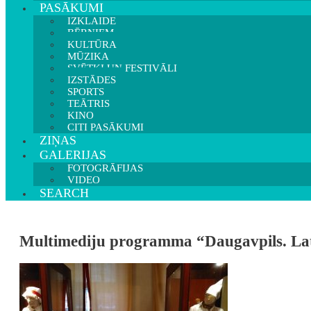
PASĀKUMI
IZKLAIDE
BĒRNIEM
KULTŪRA
MŪZIKA
SVĒTKI UN FESTIVĀLI
IZSTĀDES
SPORTS
TEĀTRIS
KINO
CITI PASĀKUMI
ZIŅAS
GALERIJAS
FOTOGRĀFIJAS
VIDEO
SEARCH
Multimediju programma “Daugavpils. Latg