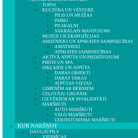
TOP10
KULTŪRA UN VĒSTURE
PILIS UN MUIŽAS
PARKI
PILSKALNI
SAKRĀLAIS MANTOJUMS
MUZEJI UN EKSPOZĪCIJAS
AMATNIEKI UN APSKATES SAIMNIECĪBAS
AMATNIEKI
APSKATES SAIMNIECĪBAS
AKTĪVĀ ATPŪTA UN PIEDZĪVOJUMI
PIRTIS UN SPA
IZKLAIDE UN ATPŪTA
DABAS OBJEKTI
DABAS TAKAS
ATPŪTAS VIETAS
ĢIMENĒM AR BĒRNIEM
CEĻOTĀJU GRUPĀM
CILVĒKIEM AR INVALIDITĀTI
MARŠRUTI
AUTO MARŠRUTI
VELO MARŠRUTI
ŪDENSTŪRISMA MARŠRUTI
KUR NAKŠŅOT
DAUGAVPILS
VIESNĪCAS