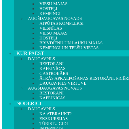
VIESU MĀJAS
HOSTEĻI
KEMPINGI
AUGŠDAUGAVAS NOVADS
ATPŪTAS KOMPLEKSI
VIESNĪCAS
VIESU MĀJAS
HOSTEĻI
BRĪVDIENU UN LAUKU MĀJAS
KEMPINGI UN TELŠU VIETAS
KUR PAĒST
DAUGAVPILS
RESTORĀNI
KAFEJNĪCAS
GASTROBĀRS
ĀTRĀS APKALPOŠANAS RESTORĀNI, PICĒR
DAUGAVPILS VIRTUVE
AUGŠDAUGAVAS NOVADS
RESTORĀNI
KAFEJNĪCAS
NODERĪGI
DAUGAVPILS
KĀ ATBRAUKT?
EKSKURSIJAS
TŪRISTU GIDI
INTERNETS