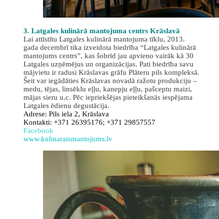
3. Latgales kulinārā mantojuma centrs Krāslavā
Lai attīstītu Latgales kulinārā mantojuma tīklu, 2013.
gada decembrī tika izveidota biedrība “Latgales kulinārā
mantojums centrs”, kas šobrīd jau apvieno vairāk kā 30
Latgales uzņēmējus un organizācijas. Pati biedrība savu
mājvietu ir radusi Krāslavas grāfu Plāteru pils kompleksā.
Šeit var iegādāties Krāslavas novadā ražotu produkciju –
medu, tējas, linsēklu eļļu, kanepju eļļu, pašceptu maizi,
mājas sieru u.c. Pēc iepriekšējas pieteikšanās iespējama
Latgales ēdienu degustācija.
Adrese: Pils iela 2, Krāslava
Kontakti: +371 26395176; +371 29857557
Facebook
www.kulinaraismantojums.lv