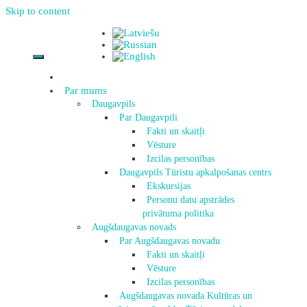
Skip to content
Par mums
Daugavpils
Par Daugavpili
Fakti un skaitļi
Vēsture
Izcilas personības
Daugavpils Tūristu apkalpošanas centrs
Ekskursijas
Personu datu apstrādes
privātuma politika
Augšdaugavas novads
Par Augšdaugavas novadu
Fakti un skaitļi
Vēsture
Izcilas personības
Augšdaugavas novada Kultūras un