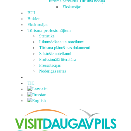
tūrisma pārvaldes Tūrisma nodaļa
Ekskursijas
BUJ
Bukleti
Ekskursijas
Tūrisma profesionāļiem
Statistika
Likumdošana un noteikumi
Tūrisma plānošanas dokumenti
Saistošie noteikumi
Profesionālā literatūra
Prezentācijas
Noderīgas saites
TIC