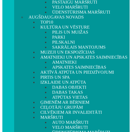
PASTAIGU MARŠRUTI
VELO MARŠRUTI
ŪDENSTŪRISMA MARŠRUTI
AUGŠDAUGAVAS NOVADS
TOP10
KULTŪRA UN VĒSTURE
PILIS UN MUIŽAS
PARKI
PILSKALNI
SAKRĀLAIS MANTOJUMS
MUZEJI UN EKSPOZĪCIJAS
AMATNIEKI UN APSKATES SAIMNIECĪBAS
AMATNIEKI
APSKATES SAIMNIECĪBAS
AKTĪVĀ ATPŪTA UN PIEDZĪVOJUMI
PIRTIS UN SPA
IZKLAIDE UN ATPŪTA
DABAS OBJEKTI
DABAS TAKAS
ATPŪTAS VIETAS
ĢIMENĒM AR BĒRNIEM
CEĻOTĀJU GRUPĀM
CILVĒKIEM AR INVALIDITĀTI
MARŠRUTI
AUTO MARŠRUTI
VELO MARŠRUTI