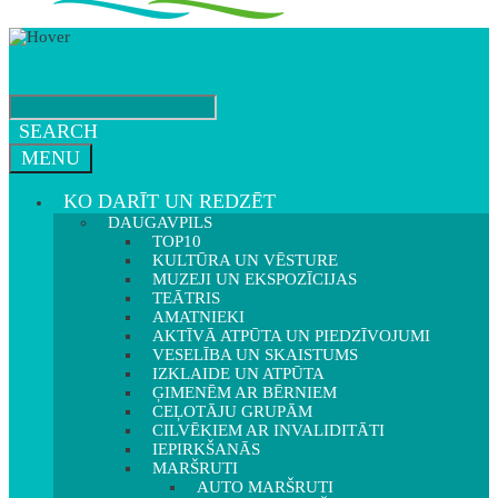
SEARCH
MENU
KO DARĪT UN REDZĒT
DAUGAVPILS
TOP10
KULTŪRA UN VĒSTURE
MUZEJI UN EKSPOZĪCIJAS
TEĀTRIS
AMATNIEKI
AKTĪVĀ ATPŪTA UN PIEDZĪVOJUMI
VESELĪBA UN SKAISTUMS
IZKLAIDE UN ATPŪTA
ĢIMENĒM AR BĒRNIEM
CEĻOTĀJU GRUPĀM
CILVĒKIEM AR INVALIDITĀTI
IEPIRKŠANĀS
MARŠRUTI
AUTO MARŠRUTI