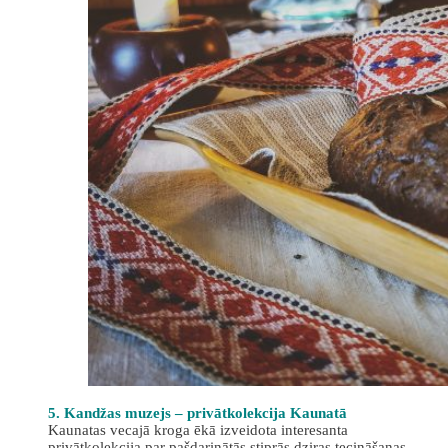
5. Kandžas muzejs – privātkolekcija Kaunatā
Kaunatas vecajā kroga ēkā izveidota interesanta
privātkolekcija par pašdarinātās stiprās dziras tecināšanas