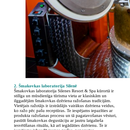
2. Šmakovkas laboratorija Silenē
Šmakovkas laboratorija Silenes Resort & Spa kūrortā ir
stilīga un mūsdienīga tūrisma vieta ar klasiskām un
ilggadējām šmakovkas dzēriena ražošanas tradīcijām.
Vietējais ražotājs ir izstrādājis vairākus dzēriena veidus,
ko ražo pēc pašu receptūras. Te iespējams iepazīties ar
produkta ražošanas procesu un tā pagatavošanas vēsturi,
pasūtīt šmakovkas degustāciju ar jautru latgalieša
iesvētīšanas rituālu, kā arī iegādāties dzērienu. Te ir