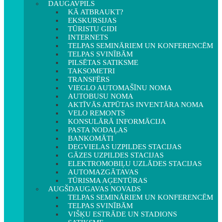
DAUGAVPILS
KĀ ATBRAUKT?
EKSKURSIJAS
TŪRISTU GIDI
INTERNETS
TELPAS SEMINĀRIEM UN KONFERENCĒM
TELPAS SVINĪBĀM
PILSĒTAS SATIKSME
TAKSOMETRI
TRANSFĒRS
VIEGLO AUTOMAŠĪNU NOMA
AUTOBUSU NOMA
AKTĪVĀS ATPŪTAS INVENTĀRA NOMA
VELO REMONTS
KONSULĀRĀ INFORMĀCIJA
PASTA NODAĻAS
BANKOMĀTI
DEGVIELAS UZPILDES STACIJAS
GĀZES UZPILDES STACIJAS
ELEKTROMOBIĻU UZLĀDES STACIJAS
AUTOMAZGĀTAVAS
TŪRISMA AĢENTŪRAS
AUGŠDAUGAVAS NOVADS
TELPAS SEMINĀRIEM UN KONFERENCĒM
TELPAS SVINĪBĀM
VIŠĶU ESTRĀDE UN STADIONS