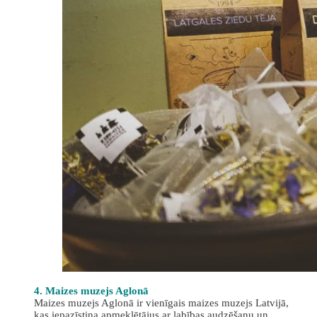
4. Maizes muzejs Aglonā
Maizes muzejs Aglonā ir vienīgais maizes muzejs Latvijā,
kas iepazīstina apmeklētājus ar labības audzēšanu un