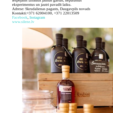
iespējams izbaudīt jaunas garšas, neparastus
eksperimentus un jautri pavadīt laiku.
Adrese: Skrudalienas pagasts, Daugavpils novads
Kontakti:+371 62004100, +371 22013509
Facebook
,
Instagram
www.silene.lv