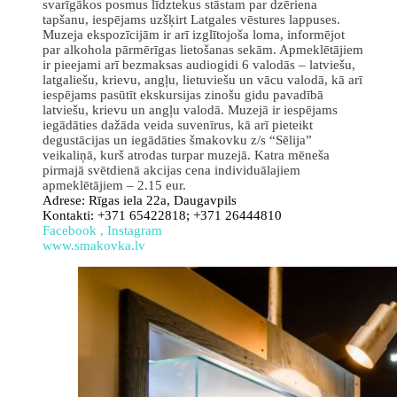
svarīgākos posmus līdztekus stāstam par dzēriena
tapšanu, iespējams uzšķirt Latgales vēstures lappuses.
Muzeja ekspozīcijām ir arī izglītojoša loma, informējot
par alkohola pārmērīgas lietošanas sekām. Apmeklētājiem
ir pieejami arī bezmaksas audiogidi 6 valodās – latviešu,
latgaliešu, krievu, angļu, lietuviešu un vācu valodā, kā arī
iespējams pasūtīt ekskursijas zinošu gidu pavadībā
latviešu, krievu un angļu valodā. Muzejā ir iespējams
iegādāties dažāda veida suvenīrus, kā arī pieteikt
degustācijas un iegādāties šmakovku z/s “Sēlija”
veikaliņā, kurš atrodas turpar muzejā. Katra mēneša
pirmajā svētdienā akcijas cena individuālajiem
apmeklētājiem – 2.15 eur.
Adrese: Rīgas iela 22a, Daugavpils
Kontakti: +371 65422818; +371 26444810
Facebook
,
Instagram
www.smakovka.lv