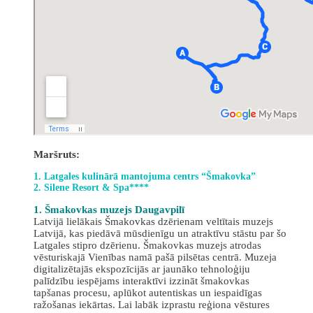
Maršruts:
1. Latgales kulinārā mantojuma centrs “Šmakovka”
2. Silene Resort & Spa****
1. Šmakovkas muzejs Daugavpilī
Latvijā lielākais Šmakovkas dzērienam veltītais muzejs
Latvijā, kas piedāvā mūsdienīgu un atraktīvu stāstu par šo
Latgales stipro dzērienu. Šmakovkas muzejs atrodas
vēsturiskajā Vienības namā pašā pilsētas centrā. Muzeja
digitalizētajās ekspozīcijās ar jaunāko tehnoloģiju
palīdzību iespējams interaktīvi izzināt šmakovkas
tapšanas procesu, aplūkot autentiskas un iespaidīgas
ražošanas iekārtas. Lai labāk izprastu reģiona vēstures