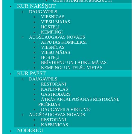
ŪDENSTŪRISMA MARŠRUTI
KUR NAKŠŅOT
DAUGAVPILS
VIESNĪCAS
VIESU MĀJAS
HOSTEĻI
KEMPINGI
AUGŠDAUGAVAS NOVADS
ATPŪTAS KOMPLEKSI
VIESNĪCAS
VIESU MĀJAS
HOSTEĻI
BRĪVDIENU UN LAUKU MĀJAS
KEMPINGI UN TELŠU VIETAS
KUR PAĒST
DAUGAVPILS
RESTORĀNI
KAFEJNĪCAS
GASTROBĀRS
ĀTRĀS APKALPOŠANAS RESTORĀNI,
PICĒRIJAS
DAUGAVPILS VIRTUVE
AUGŠDAUGAVAS NOVADS
RESTORĀNI
KAFEJNĪCAS
NODERĪGI