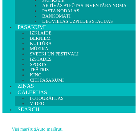
SATIKSME
AKTĪVĀS ATPŪTAS INVENTĀRA NOMA
PASTA NODAĻAS
BANKOMĀTI
DEGVIELAS UZPILDES STACIJAS
PASĀKUMI
IZKLAIDE
BĒRNIEM
KULTŪRA
MŪZIKA
SVĒTKI UN FESTIVĀLI
IZSTĀDES
SPORTS
TEĀTRIS
KINO
CITI PASĀKUMI
ZIŅAS
GALERIJAS
FOTOGRĀFIJAS
VIDEO
SEARCH
Visi maršruti
Auto maršruti