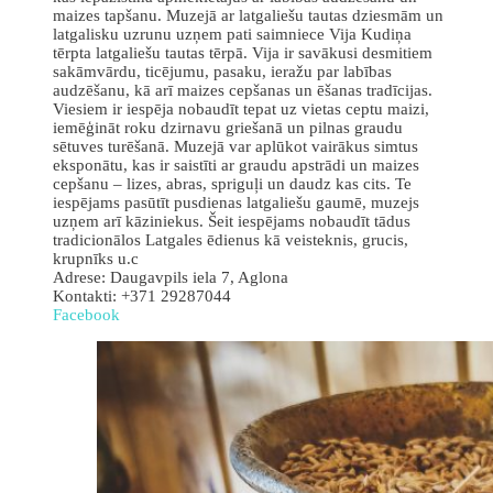
maizes tapšanu. Muzejā ar latgaliešu tautas dziesmām un
latgalisku uzrunu uzņem pati saimniece Vija Kudiņa
tērpta latgaliešu tautas tērpā. Vija ir savākusi desmitiem
sakāmvārdu, ticējumu, pasaku, ieražu par labības
audzēšanu, kā arī maizes cepšanas un ēšanas tradīcijas.
Viesiem ir iespēja nobaudīt tepat uz vietas ceptu maizi,
iemēģināt roku dzirnavu griešanā un pilnas graudu
sētuves turēšanā. Muzejā var aplūkot vairākus simtus
eksponātu, kas ir saistīti ar graudu apstrādi un maizes
cepšanu – lizes, abras, spriguļi un daudz kas cits. Te
iespējams pasūtīt pusdienas latgaliešu gaumē, muzejs
uzņem arī kāziniekus. Šeit iespējams nobaudīt tādus
tradicionālos Latgales ēdienus kā veisteknis, grucis,
krupnīks u.c
Adrese: Daugavpils iela 7, Aglona
Kontakti: +371 29287044
Facebook