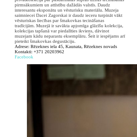
pirmsākumiem un attīstību dažādās valstīs. Daudz
interesantu eksponātu un vēsturisku materiālu. Muzeja
saimniecei Dacei Zagorskai ir daudz ieceru turpināt vākt
vēsturiskas liecības par šmakovkas tecināšanas
tradīcijām. Muzejā ir savākta apjomīga glāzīšu kolekcija,
kolekcijas tapšanā var piedalīties ikviens, dāvinot
muzejam kādu neparastu eksemplāru. Šeit ir iespējams arī
pieteikt šmakovkas degustāciju.
Adrese: Rēzeknes iela 45, Kaunata, Rēzeknes novads
Kontakti: +371 20203962
Facebook