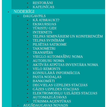
RESTORĀNI
KAFEJNĪCAS
NODERĪGI
DAUGAVPILS
KĀ ATBRAUKT?
EKSKURSIJAS
TŪRISTU GIDI
INTERNETS
TELPAS SEMINĀRIEM UN KONFERENCĒM
TELPAS SVINĪBĀM
PILSĒTAS SATIKSME
TAKSOMETRI
TRANSFĒRS
VIEGLO AUTOMAŠĪNU NOMA
AUTOBUSU NOMA
AKTĪVĀS ATPŪTAS INVENTĀRA NOMA
VELO REMONTS
KONSULĀRĀ INFORMĀCIJA
PASTA NODAĻAS
BANKOMĀTI
DEGVIELAS UZPILDES STACIJAS
GĀZES UZPILDES STACIJAS
ELEKTROMOBIĻU UZLĀDES STACIJAS
AUTOMAZGĀTAVAS
TŪRISMA AĢENTŪRAS
AUGŠDAUGAVAS NOVADS