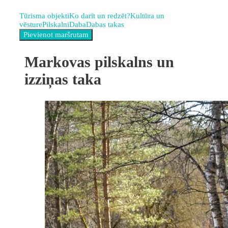
Tūrisma objekti
Ko darīt un redzēt?
Kultūra un
vēsture
Pilskalni
Daba
Dabas takas
Markovas pilskalns un
izziņas taka