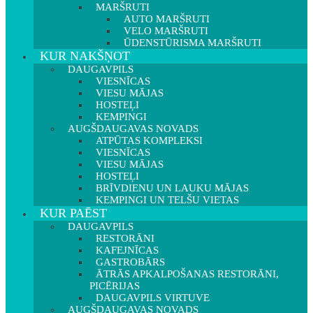
MARŠRUTI
AUTO MARŠRUTI
VELO MARŠRUTI
ŪDENSTŪRISMA MARŠRUTI
KUR NAKŠŅOT
DAUGAVPILS
VIESNĪCAS
VIESU MĀJAS
HOSTEĻI
KEMPINGI
AUGŠDAUGAVAS NOVADS
ATPŪTAS KOMPLEKSI
VIESNĪCAS
VIESU MĀJAS
HOSTEĻI
BRĪVDIENU UN LAUKU MĀJAS
KEMPINGI UN TELŠU VIETAS
KUR PAĒST
DAUGAVPILS
RESTORĀNI
KAFEJNĪCAS
GASTROBĀRS
ĀTRĀS APKALPOŠANAS RESTORĀNI,
PICĒRIJAS
DAUGAVPILS VIRTUVE
AUGŠDAUGAVAS NOVADS