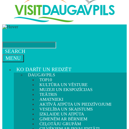
SEARCH
MENU
KO DARĪT UN REDZĒT
DAUGAVPILS
TOP10
KULTŪRA UN VĒSTURE
MUZEJI UN EKSPOZĪCIJAS
TEĀTRIS
AMATNIEKI
AKTĪVĀ ATPŪTA UN PIEDZĪVOJUMI
VESELĪBA UN SKAISTUMS
IZKLAIDE UN ATPŪTA
ĢIMENĒM AR BĒRNIEM
CEĻOTĀJU GRUPĀM
CILVĒKIEM AR INVALIDITĀTI