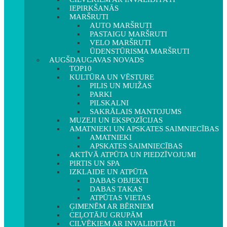
IEPIRKŠANĀS
MARŠRUTI
AUTO MARŠRUTI
PASTAIGU MARŠRUTI
VELO MARŠRUTI
ŪDENSTŪRISMA MARŠRUTI
AUGŠDAUGAVAS NOVADS
TOP10
KULTŪRA UN VĒSTURE
PILIS UN MUIŽAS
PARKI
PILSKALNI
SAKRĀLAIS MANTOJUMS
MUZEJI UN EKSPOZĪCIJAS
AMATNIEKI UN APSKATES SAIMNIECĪBAS
AMATNIEKI
APSKATES SAIMNIECĪBAS
AKTĪVĀ ATPŪTA UN PIEDZĪVOJUMI
PIRTIS UN SPA
IZKLAIDE UN ATPŪTA
DABAS OBJEKTI
DABAS TAKAS
ATPŪTAS VIETAS
ĢIMENĒM AR BĒRNIEM
CEĻOTĀJU GRUPĀM
CILVĒKIEM AR INVALIDITĀTI