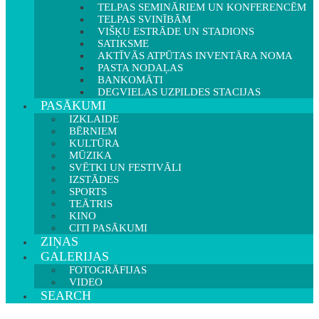
TELPAS SEMINĀRIEM UN KONFERENCĒM
TELPAS SVINĪBĀM
VIŠĶU ESTRĀDE UN STADIONS
SATIKSME
AKTĪVĀS ATPŪTAS INVENTĀRA NOMA
PASTA NODAĻAS
BANKOMĀTI
DEGVIELAS UZPILDES STACIJAS
PASĀKUMI
IZKLAIDE
BĒRNIEM
KULTŪRA
MŪZIKA
SVĒTKI UN FESTIVĀLI
IZSTĀDES
SPORTS
TEĀTRIS
KINO
CITI PASĀKUMI
ZIŅAS
GALERIJAS
FOTOGRĀFIJAS
VIDEO
SEARCH