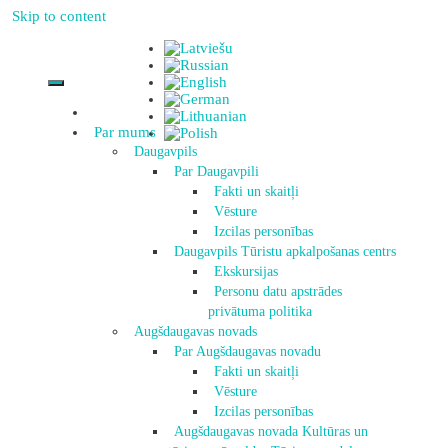
Skip to content
Par mums
Daugavpils
Par Daugavpili
Fakti un skaitļi
Vēsture
Izcilas personības
Daugavpils Tūristu apkalpošanas centrs
Ekskursijas
Personu datu apstrādes
privātuma politika
Augšdaugavas novads
Par Augšdaugavas novadu
Fakti un skaitļi
Vēsture
Izcilas personības
Augšdaugavas novada Kultūras un