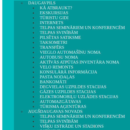
DAUGAVPILS
KĀ ATBRAUKT?
EKSKURSIJAS
TŪRISTU GIDI
INTERNETS
TELPAS SEMINĀRIEM UN KONFERENCĒM
TELPAS SVINĪBĀM
PILSĒTAS SATIKSME
TAKSOMETRI
TRANSFĒRS
VIEGLO AUTOMAŠĪNU NOMA
AUTOBUSU NOMA
AKTĪVĀS ATPŪTAS INVENTĀRA NOMA
VELO REMONTS
KONSULĀRĀ INFORMĀCIJA
PASTA NODAĻAS
BANKOMĀTI
DEGVIELAS UZPILDES STACIJAS
GĀZES UZPILDES STACIJAS
ELEKTROMOBIĻU UZLĀDES STACIJAS
AUTOMAZGĀTAVAS
TŪRISMA AĢENTŪRAS
AUGŠDAUGAVAS NOVADS
TELPAS SEMINĀRIEM UN KONFERENCĒM
TELPAS SVINĪBĀM
VIŠĶU ESTRĀDE UN STADIONS