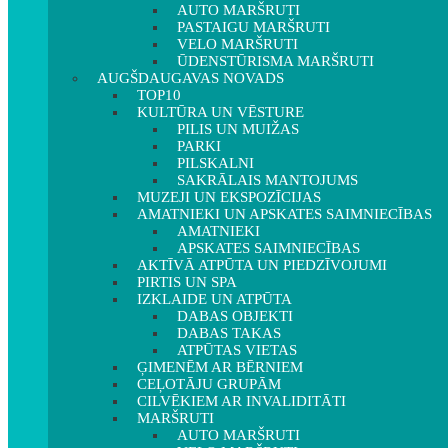
AUTO MARŠRUTI
PASTAIGU MARŠRUTI
VELO MARŠRUTI
ŪDENSTŪRISMA MARŠRUTI
AUGŠDAUGAVAS NOVADS
TOP10
KULTŪRA UN VĒSTURE
PILIS UN MUIŽAS
PARKI
PILSKALNI
SAKRĀLAIS MANTOJUMS
MUZEJI UN EKSPOZĪCIJAS
AMATNIEKI UN APSKATES SAIMNIECĪBAS
AMATNIEKI
APSKATES SAIMNIECĪBAS
AKTĪVĀ ATPŪTA UN PIEDZĪVOJUMI
PIRTIS UN SPA
IZKLAIDE UN ATPŪTA
DABAS OBJEKTI
DABAS TAKAS
ATPŪTAS VIETAS
ĢIMENĒM AR BĒRNIEM
CEĻOTĀJU GRUPĀM
CILVĒKIEM AR INVALIDITĀTI
MARŠRUTI
AUTO MARŠRUTI