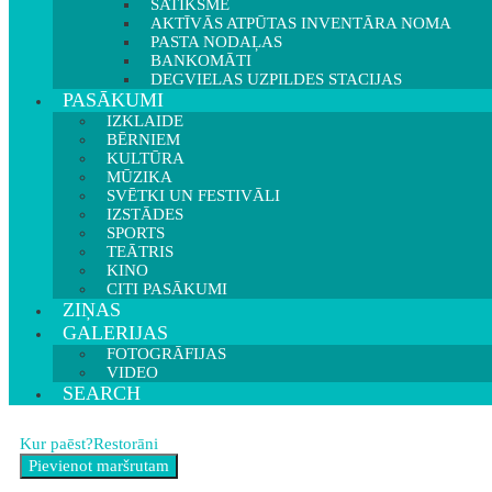
SATIKSME
AKTĪVĀS ATPŪTAS INVENTĀRA NOMA
PASTA NODAĻAS
BANKOMĀTI
DEGVIELAS UZPILDES STACIJAS
PASĀKUMI
IZKLAIDE
BĒRNIEM
KULTŪRA
MŪZIKA
SVĒTKI UN FESTIVĀLI
IZSTĀDES
SPORTS
TEĀTRIS
KINO
CITI PASĀKUMI
ZIŅAS
GALERIJAS
FOTOGRĀFIJAS
VIDEO
SEARCH
Kur paēst?
Restorāni