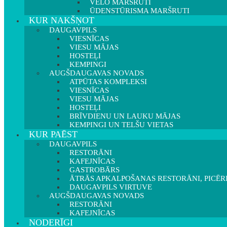
VELO MARŠRUTI
ŪDENSTŪRISMA MARŠRUTI
KUR NAKŠŅOT
DAUGAVPILS
VIESNĪCAS
VIESU MĀJAS
HOSTEĻI
KEMPINGI
AUGŠDAUGAVAS NOVADS
ATPŪTAS KOMPLEKSI
VIESNĪCAS
VIESU MĀJAS
HOSTEĻI
BRĪVDIENU UN LAUKU MĀJAS
KEMPINGI UN TELŠU VIETAS
KUR PAĒST
DAUGAVPILS
RESTORĀNI
KAFEJNĪCAS
GASTROBĀRS
ĀTRĀS APKALPOŠANAS RESTORĀNI, PICĒR
DAUGAVPILS VIRTUVE
AUGŠDAUGAVAS NOVADS
RESTORĀNI
KAFEJNĪCAS
NODERĪGI