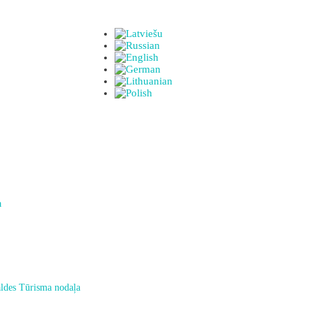
a
ldes Tūrisma nodaļa