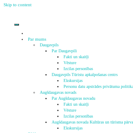
Skip to content
Par mums
Daugavpils
Par Daugavpili
Fakti un skaitļi
Vēsture
Izcilas personības
Daugavpils Tūristu apkalpošanas centrs
Ekskursijas
Personu datu apstrādes privātuma politik
Augšdaugavas novads
Par Augšdaugavas novadu
Fakti un skaitļi
Vēsture
Izcilas personības
Augšdaugavas novada Kultūras un tūrisma pārva
Ekskursijas