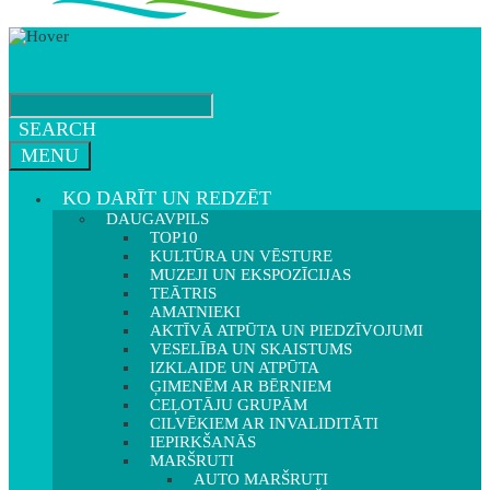
SEARCH
MENU
KO DARĪT UN REDZĒT
DAUGAVPILS
TOP10
KULTŪRA UN VĒSTURE
MUZEJI UN EKSPOZĪCIJAS
TEĀTRIS
AMATNIEKI
AKTĪVĀ ATPŪTA UN PIEDZĪVOJUMI
VESELĪBA UN SKAISTUMS
IZKLAIDE UN ATPŪTA
ĢIMENĒM AR BĒRNIEM
CEĻOTĀJU GRUPĀM
CILVĒKIEM AR INVALIDITĀTI
IEPIRKŠANĀS
MARŠRUTI
AUTO MARŠRUTI