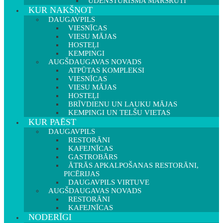
ŪDENSTŪRISMA MARŠRUTI
KUR NAKŠŅOT
DAUGAVPILS
VIESNĪCAS
VIESU MĀJAS
HOSTEĻI
KEMPINGI
AUGŠDAUGAVAS NOVADS
ATPŪTAS KOMPLEKSI
VIESNĪCAS
VIESU MĀJAS
HOSTEĻI
BRĪVDIENU UN LAUKU MĀJAS
KEMPINGI UN TELŠU VIETAS
KUR PAĒST
DAUGAVPILS
RESTORĀNI
KAFEJNĪCAS
GASTROBĀRS
ĀTRĀS APKALPOŠANAS RESTORĀNI,
PICĒRIJAS
DAUGAVPILS VIRTUVE
AUGŠDAUGAVAS NOVADS
RESTORĀNI
KAFEJNĪCAS
NODERĪGI