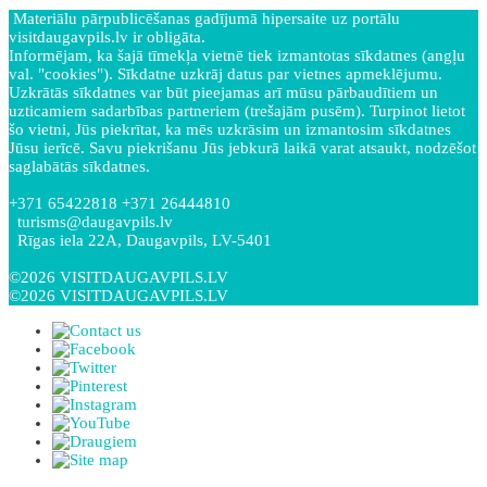
Materiālu pārpublicēšanas gadījumā hipersaite uz portālu
visitdaugavpils.lv ir obligāta.
Informējam, ka šajā tīmekļa vietnē tiek izmantotas sīkdatnes (angļu
val. "cookies"). Sīkdatne uzkrāj datus par vietnes apmeklējumu.
Uzkrātās sīkdatnes var būt pieejamas arī mūsu pārbaudītiem un
uzticamiem sadarbības partneriem (trešajām pusēm). Turpinot lietot
šo vietni, Jūs piekrītat, ka mēs uzkrāsim un izmantosim sīkdatnes
Jūsu ierīcē. Savu piekrišanu Jūs jebkurā laikā varat atsaukt, nodzēšot
saglabātās sīkdatnes.
+371 65422818 +371 26444810
turisms@daugavpils.lv
Rīgas iela 22A, Daugavpils, LV-5401
©2026 VISITDAUGAVPILS.LV
©2026 VISITDAUGAVPILS.LV