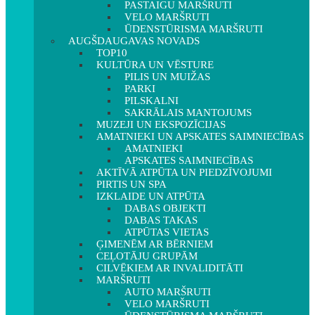
PASTAIGU MARŠRUTI
VELO MARŠRUTI
ŪDENSTŪRISMA MARŠRUTI
AUGŠDAUGAVAS NOVADS
TOP10
KULTŪRA UN VĒSTURE
PILIS UN MUIŽAS
PARKI
PILSKALNI
SAKRĀLAIS MANTOJUMS
MUZEJI UN EKSPOZĪCIJAS
AMATNIEKI UN APSKATES SAIMNIECĪBAS
AMATNIEKI
APSKATES SAIMNIECĪBAS
AKTĪVĀ ATPŪTA UN PIEDZĪVOJUMI
PIRTIS UN SPA
IZKLAIDE UN ATPŪTA
DABAS OBJEKTI
DABAS TAKAS
ATPŪTAS VIETAS
ĢIMENĒM AR BĒRNIEM
CEĻOTĀJU GRUPĀM
CILVĒKIEM AR INVALIDITĀTI
MARŠRUTI
AUTO MARŠRUTI
VELO MARŠRUTI