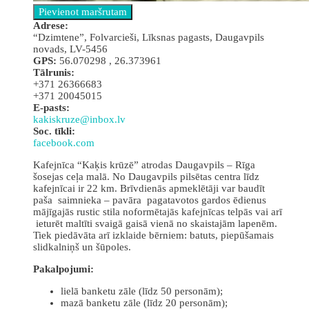
Аdrese:
“Dzimtene”, Folvarcieši, Līksnas pagasts, Daugavpils
novads, LV-5456
GPS:
56.070298 , 26.373961
Tālrunis:
+371 26366683
+371 20045015
E-pasts:
kakiskruze@inbox.lv
Soc. tīkli:
facebook.com
Kafejnīca “Kaķis krūzē” atrodas Daugavpils – Rīga
šosejas ceļa malā. No Daugavpils pilsētas centra līdz
kafejnīcai ir 22 km. Brīvdienās apmeklētāji var baudīt
paša saimnieka – pavāra pagatavotos gardos ēdienus
mājīgajās rustic stila noformētajās kafejnīcas telpās vai arī
ieturēt maltīti svaigā gaisā vienā no skaistajām lapenēm.
Tiek piedāvāta arī izklaide bērniem: batuts, piepūšamais
slidkalniņš un šūpoles.
Pakalpojumi:
lielā banketu zāle (līdz 50 personām);
mazā banketu zāle (līdz 20 personām);