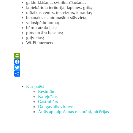
galdu klāšana, svinību rīkošana;
labiekārtota teritorija, lapenes, grils;
mūzikas centrs, televizors, karaoke;
bezmaksas automašīnu stāvvieta;
velosipēdu noma;
bērnu atrakcijas;
pirts un āra baseins;
guļvietas;
Wi-Fi internets.
Leaflet
| ©
OpenStreetMap
×
+
Kafejnīca “Kaķis krūzē”
PrintFriendly
−
Facebook
Twitter
Share
Kur paēst
Restorāni
Kafejnīcas
Gastrobārs
Daugavpils virtuve
Ātrās apkalpošanas restorāni, picērijas