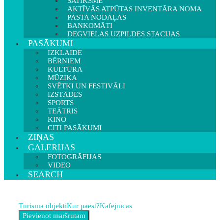
SATIKSME
AKTĪVĀS ATPŪTAS INVENTĀRA NOMA
PASTA NODAĻAS
BANKOMĀTI
DEGVIELAS UZPILDES STACIJAS
PASĀKUMI
IZKLAIDE
BĒRNIEM
KULTŪRA
MŪZIKA
SVĒTKI UN FESTIVĀLI
IZSTĀDES
SPORTS
TEĀTRIS
KINO
CITI PASĀKUMI
ZIŅAS
GALERIJAS
FOTOGRĀFIJAS
VIDEO
SEARCH
Tūrisma objekti
Kur paēst?
Kafejnīcas