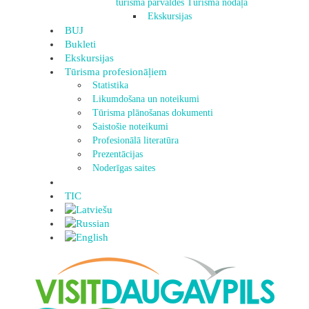
tūrisma pārvaldes Tūrisma nodaļa
Ekskursijas
BUJ
Bukleti
Ekskursijas
Tūrisma profesionāļiem
Statistika
Likumdošana un noteikumi
Tūrisma plānošanas dokumenti
Saistošie noteikumi
Profesionālā literatūra
Prezentācijas
Noderīgas saites
TIC