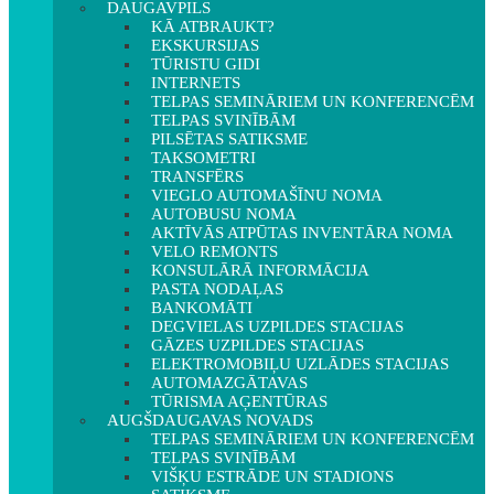
DAUGAVPILS
KĀ ATBRAUKT?
EKSKURSIJAS
TŪRISTU GIDI
INTERNETS
TELPAS SEMINĀRIEM UN KONFERENCĒM
TELPAS SVINĪBĀM
PILSĒTAS SATIKSME
TAKSOMETRI
TRANSFĒRS
VIEGLO AUTOMAŠĪNU NOMA
AUTOBUSU NOMA
AKTĪVĀS ATPŪTAS INVENTĀRA NOMA
VELO REMONTS
KONSULĀRĀ INFORMĀCIJA
PASTA NODAĻAS
BANKOMĀTI
DEGVIELAS UZPILDES STACIJAS
GĀZES UZPILDES STACIJAS
ELEKTROMOBIĻU UZLĀDES STACIJAS
AUTOMAZGĀTAVAS
TŪRISMA AĢENTŪRAS
AUGŠDAUGAVAS NOVADS
TELPAS SEMINĀRIEM UN KONFERENCĒM
TELPAS SVINĪBĀM
VIŠĶU ESTRĀDE UN STADIONS