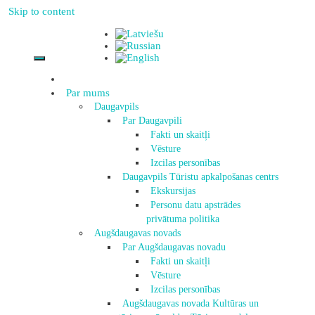
Skip to content
Par mums
Daugavpils
Par Daugavpili
Fakti un skaitļi
Vēsture
Izcilas personības
Daugavpils Tūristu apkalpošanas centrs
Ekskursijas
Personu datu apstrādes
privātuma politika
Augšdaugavas novads
Par Augšdaugavas novadu
Fakti un skaitļi
Vēsture
Izcilas personības
Augšdaugavas novada Kultūras un