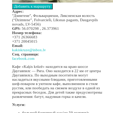
Адрес:
"Дзимтене", Фольварциеши, Ликсненская волость
(“Dzimtene”, Folvarcieši, Līksnas pagasts, Daugavpils
novads, LV-5456)
GPS:
56.070298 , 26.373961
Номер телефона:
+371 26366683
+371 20045015
Email:
kakiskruze@inbox.lv
Соц. страници:
facebook.com
Кафе «Kaķis krūzē» находится на краю шоссе
Даугавпилс — Рига. Оно находится в 22 км от центра
Даугавпилса. По выходным посетители могут
насладиться вкусными блюдами, приготовленными
шеф-поваром в уютном кафе, выполненном в стиле
рустик, или пообедать на свежем воздухе в одной из
прекрасных беседок. Для детей также предусмотрены
развлечения: батут, надувная горка и качели.
Услуги:
большой банкетный зал (до 50 человек);