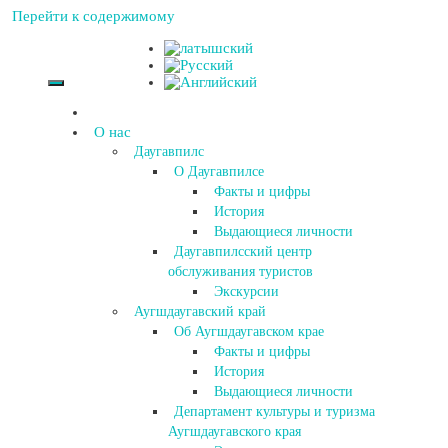
Перейти к содержимому
О нас
Даугавпилс
О Даугавпилсе
Факты и цифры
История
Выдающиеся личности
Даугавпилсский центр
обслуживания туристов
Экскурсии
Аугшдаугавский край
Об Аугшдаугавском крае
Факты и цифры
История
Выдающиеся личности
Департамент культуры и туризма
Аугшдаугавского края