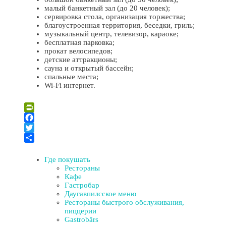
малый банкетный зал (до 20 человек);
сервировка стола, организация торжества;
благоустроенная территория, беседки, гриль;
музыкальный центр, телевизор, караоке;
бесплатная парковка;
прокат велосипедов;
детские аттракционы;
сауна и открытый бассейн;
спальные места;
Wi-Fi интернет.
Leaflet
| ©
OpenStreetMap
×
+
Кафе “Kaķis krūzē”
PrintFriendly
−
Facebook
Twitter
Отправить
Где покушать
Рестораны
Кафе
Гастробар
Даугавпилсское меню
Рестораны быстрого обслуживания,
пиццерии
Gastrobārs