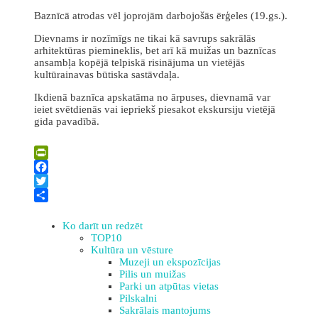
Baznīcā atrodas vēl joprojām darbojošās ērģeles (19.gs.).
Dievnams ir nozīmīgs ne tikai kā savrups sakrālās
arhitektūras piemineklis, bet arī kā muižas un baznīcas
ansambļa kopējā telpiskā risinājuma un vietējās
kultūrainavas būtiska sastāvdaļa.
Ikdienā baznīca apskatāma no ārpuses, dievnamā var
ieiet svētdienās vai iepriekš piesakot ekskursiju vietējā
gida pavadībā.
Leaflet
| ©
OpenStreetMap
×
+
Bebrenes Romas katoļu baznīca
PrintFriendly
−
Facebook
Twitter
Share
Ko darīt un redzēt
TOP10
Kultūra un vēsture
Muzeji un ekspozīcijas
Pilis un muižas
Parki un atpūtas vietas
Pilskalni
Sakrālais mantojums