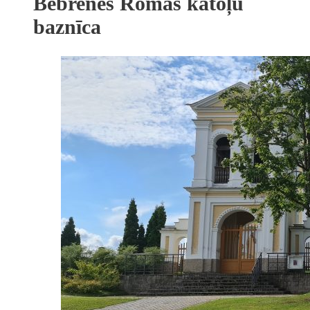
Bebrenes Romas katoļu
baznīca