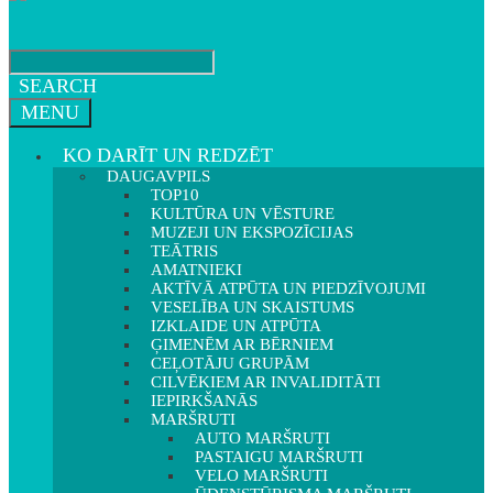
SEARCH
MENU
KO DARĪT UN REDZĒT
DAUGAVPILS
TOP10
KULTŪRA UN VĒSTURE
MUZEJI UN EKSPOZĪCIJAS
TEĀTRIS
AMATNIEKI
AKTĪVĀ ATPŪTA UN PIEDZĪVOJUMI
VESELĪBA UN SKAISTUMS
IZKLAIDE UN ATPŪTA
ĢIMENĒM AR BĒRNIEM
CEĻOTĀJU GRUPĀM
CILVĒKIEM AR INVALIDITĀTI
IEPIRKŠANĀS
MARŠRUTI
AUTO MARŠRUTI
PASTAIGU MARŠRUTI
VELO MARŠRUTI