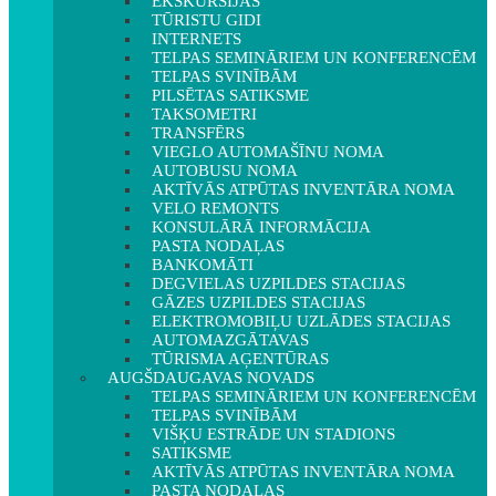
EKSKURSIJAS
TŪRISTU GIDI
INTERNETS
TELPAS SEMINĀRIEM UN KONFERENCĒM
TELPAS SVINĪBĀM
PILSĒTAS SATIKSME
TAKSOMETRI
TRANSFĒRS
VIEGLO AUTOMAŠĪNU NOMA
AUTOBUSU NOMA
AKTĪVĀS ATPŪTAS INVENTĀRA NOMA
VELO REMONTS
KONSULĀRĀ INFORMĀCIJA
PASTA NODAĻAS
BANKOMĀTI
DEGVIELAS UZPILDES STACIJAS
GĀZES UZPILDES STACIJAS
ELEKTROMOBIĻU UZLĀDES STACIJAS
AUTOMAZGĀTAVAS
TŪRISMA AĢENTŪRAS
AUGŠDAUGAVAS NOVADS
TELPAS SEMINĀRIEM UN KONFERENCĒM
TELPAS SVINĪBĀM
VIŠĶU ESTRĀDE UN STADIONS
SATIKSME
AKTĪVĀS ATPŪTAS INVENTĀRA NOMA
PASTA NODAĻAS