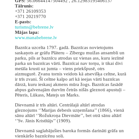
GPS:
56.06644147504492 , 26.12983195406137
Tālrunis:
+371 26109353
+371 20219770
E-pasts:
turisms@bebrene.lv
Mājas lapa:
www.manabebrene.lv
Baznīca uzcelta 1797. gadā. Baznīcas novietojums
saskaņots ar grāfu Plāteru – Zībergu muižas ansambli un
parku, pils ar baznīcu atrodas uz vienas ass, kuru iezīmē
parka un baznīcas vārti. Baznīcai nav torņu, ir tikai divi
metāla krusti uz jumta – viens priekšpusē, otrs
aizmugurē. Zvanu tornis veidots kā atsevišķa celtne, kurā
ir trīs zvani. Šī celtne kalpo arī kā ieejas vārti baznīcas
dārzā, kuru ieskauj akmens mūra žogs. Baznīcas fasādē
abpus galvenajām durvīm četrās nišās gleznoti apustuļi –
Pēteris, Lūkass, Matejs un Marks.
Dievnamā ir trīs altāri. Centrālajā altārī atrodas
gleznojums ‘’Marijas debesīs uzņemšana’’ (1866), vienā
sānu altārī ‘’Rožukroņa Dievmāte’’, bet otrā sānu altārī
‘’Sv. Jānis Kristītājs’’ (1909).
Dievnamā saglabājušies baroka formās darināti grāfa un
vienkāršo baznīcēnu soli.