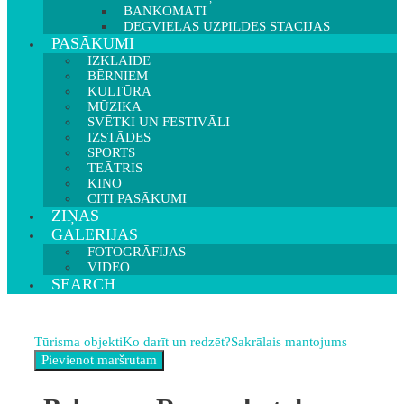
BANKOMĀTI
DEGVIELAS UZPILDES STACIJAS
PASĀKUMI
IZKLAIDE
BĒRNIEM
KULTŪRA
MŪZIKA
SVĒTKI UN FESTIVĀLI
IZSTĀDES
SPORTS
TEĀTRIS
KINO
CITI PASĀKUMI
ZIŅAS
GALERIJAS
FOTOGRĀFIJAS
VIDEO
SEARCH
Tūrisma objekti
Ko darīt un redzēt?
Sakrālais mantojums