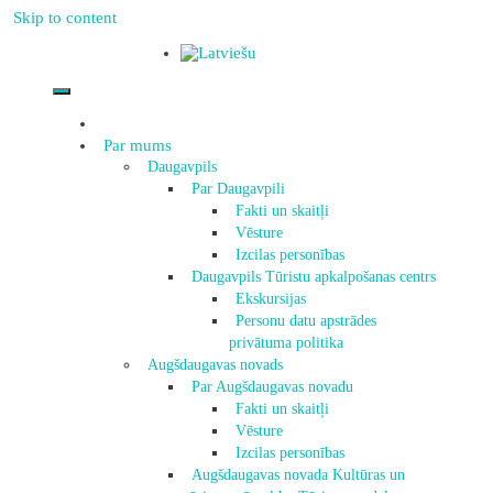
Skip to content
Par mums
Daugavpils
Par Daugavpili
Fakti un skaitļi
Vēsture
Izcilas personības
Daugavpils Tūristu apkalpošanas centrs
Ekskursijas
Personu datu apstrādes
privātuma politika
Augšdaugavas novads
Par Augšdaugavas novadu
Fakti un skaitļi
Vēsture
Izcilas personības
Augšdaugavas novada Kultūras un