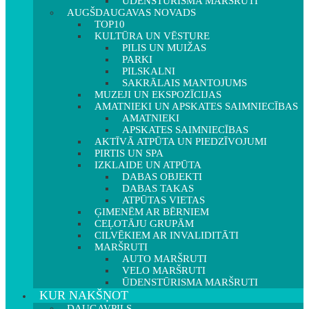
ŪDENSTŪRISMA MARŠRUTI
AUGŠDAUGAVAS NOVADS
TOP10
KULTŪRA UN VĒSTURE
PILIS UN MUIŽAS
PARKI
PILSKALNI
SAKRĀLAIS MANTOJUMS
MUZEJI UN EKSPOZĪCIJAS
AMATNIEKI UN APSKATES SAIMNIECĪBAS
AMATNIEKI
APSKATES SAIMNIECĪBAS
AKTĪVĀ ATPŪTA UN PIEDZĪVOJUMI
PIRTIS UN SPA
IZKLAIDE UN ATPŪTA
DABAS OBJEKTI
DABAS TAKAS
ATPŪTAS VIETAS
ĢIMENĒM AR BĒRNIEM
CEĻOTĀJU GRUPĀM
CILVĒKIEM AR INVALIDITĀTI
MARŠRUTI
AUTO MARŠRUTI
VELO MARŠRUTI
ŪDENSTŪRISMA MARŠRUTI
KUR NAKŠŅOT
DAUGAVPILS