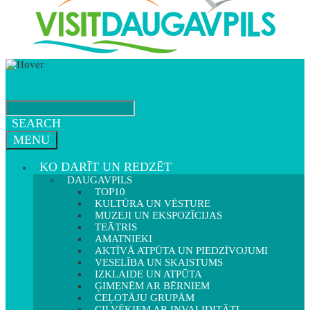
SEARCH
MENU
KO DARĪT UN REDZĒT
DAUGAVPILS
TOP10
KULTŪRA UN VĒSTURE
MUZEJI UN EKSPOZĪCIJAS
TEĀTRIS
AMATNIEKI
AKTĪVĀ ATPŪTA UN PIEDZĪVOJUMI
VESELĪBA UN SKAISTUMS
IZKLAIDE UN ATPŪTA
ĢIMENĒM AR BĒRNIEM
CEĻOTĀJU GRUPĀM
CILVĒKIEM AR INVALIDITĀTI