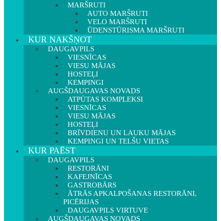
MARŠRUTI
AUTO MARŠRUTI
VELO MARŠRUTI
ŪDENSTŪRISMA MARŠRUTI
KUR NAKŠŅOT
DAUGAVPILS
VIESNĪCAS
VIESU MĀJAS
HOSTEĻI
KEMPINGI
AUGŠDAUGAVAS NOVADS
ATPŪTAS KOMPLEKSI
VIESNĪCAS
VIESU MĀJAS
HOSTEĻI
BRĪVDIENU UN LAUKU MĀJAS
KEMPINGI UN TELŠU VIETAS
KUR PAĒST
DAUGAVPILS
RESTORĀNI
KAFEJNĪCAS
GASTROBĀRS
ĀTRĀS APKALPOŠANAS RESTORĀNI,
PICĒRIJAS
DAUGAVPILS VIRTUVE
AUGŠDAUGAVAS NOVADS