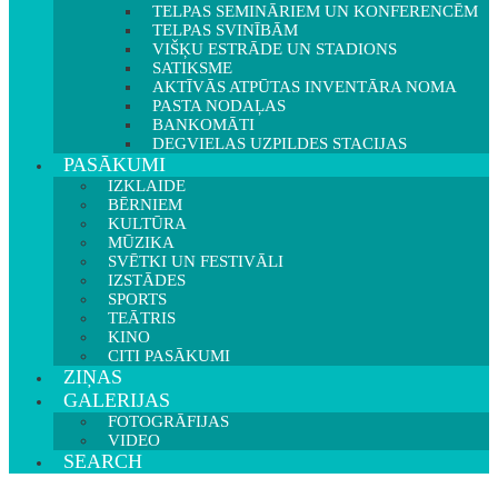
TELPAS SEMINĀRIEM UN KONFERENCĒM
TELPAS SVINĪBĀM
VIŠĶU ESTRĀDE UN STADIONS
SATIKSME
AKTĪVĀS ATPŪTAS INVENTĀRA NOMA
PASTA NODAĻAS
BANKOMĀTI
DEGVIELAS UZPILDES STACIJAS
PASĀKUMI
IZKLAIDE
BĒRNIEM
KULTŪRA
MŪZIKA
SVĒTKI UN FESTIVĀLI
IZSTĀDES
SPORTS
TEĀTRIS
KINO
CITI PASĀKUMI
ZIŅAS
GALERIJAS
FOTOGRĀFIJAS
VIDEO
SEARCH