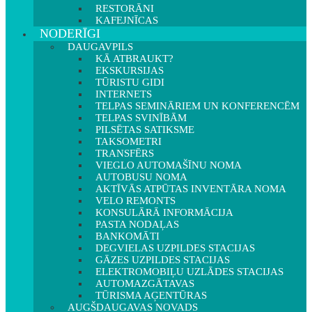
RESTORĀNI
KAFEJNĪCAS
NODERĪGI
DAUGAVPILS
KĀ ATBRAUKT?
EKSKURSIJAS
TŪRISTU GIDI
INTERNETS
TELPAS SEMINĀRIEM UN KONFERENCĒM
TELPAS SVINĪBĀM
PILSĒTAS SATIKSME
TAKSOMETRI
TRANSFĒRS
VIEGLO AUTOMAŠĪNU NOMA
AUTOBUSU NOMA
AKTĪVĀS ATPŪTAS INVENTĀRA NOMA
VELO REMONTS
KONSULĀRĀ INFORMĀCIJA
PASTA NODAĻAS
BANKOMĀTI
DEGVIELAS UZPILDES STACIJAS
GĀZES UZPILDES STACIJAS
ELEKTROMOBIĻU UZLĀDES STACIJAS
AUTOMAZGĀTAVAS
TŪRISMA AĢENTŪRAS
AUGŠDAUGAVAS NOVADS