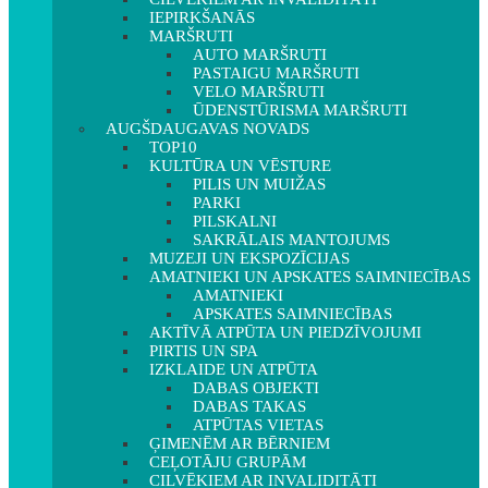
IEPIRKŠANĀS
MARŠRUTI
AUTO MARŠRUTI
PASTAIGU MARŠRUTI
VELO MARŠRUTI
ŪDENSTŪRISMA MARŠRUTI
AUGŠDAUGAVAS NOVADS
TOP10
KULTŪRA UN VĒSTURE
PILIS UN MUIŽAS
PARKI
PILSKALNI
SAKRĀLAIS MANTOJUMS
MUZEJI UN EKSPOZĪCIJAS
AMATNIEKI UN APSKATES SAIMNIECĪBAS
AMATNIEKI
APSKATES SAIMNIECĪBAS
AKTĪVĀ ATPŪTA UN PIEDZĪVOJUMI
PIRTIS UN SPA
IZKLAIDE UN ATPŪTA
DABAS OBJEKTI
DABAS TAKAS
ATPŪTAS VIETAS
ĢIMENĒM AR BĒRNIEM
CEĻOTĀJU GRUPĀM
CILVĒKIEM AR INVALIDITĀTI