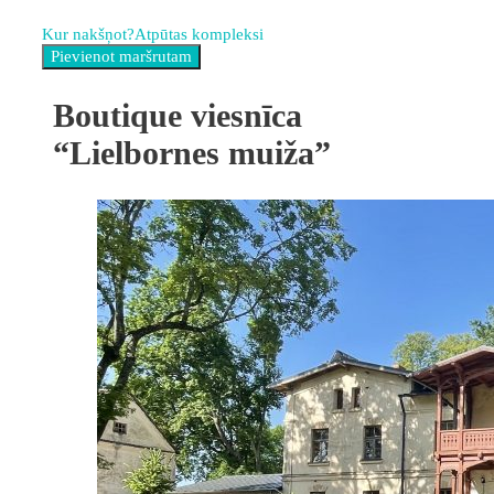
Kur nakšņot?
Atpūtas kompleksi
Boutique viesnīca
“Lielbornes muiža”