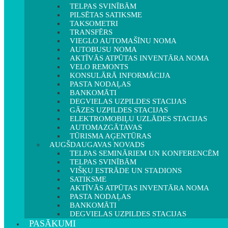
TELPAS SVINĪBĀM
PILSĒTAS SATIKSME
TAKSOMETRI
TRANSFĒRS
VIEGLO AUTOMAŠĪNU NOMA
AUTOBUSU NOMA
AKTĪVĀS ATPŪTAS INVENTĀRA NOMA
VELO REMONTS
KONSULĀRĀ INFORMĀCIJA
PASTA NODAĻAS
BANKOMĀTI
DEGVIELAS UZPILDES STACIJAS
GĀZES UZPILDES STACIJAS
ELEKTROMOBIĻU UZLĀDES STACIJAS
AUTOMAZGĀTAVAS
TŪRISMA AĢENTŪRAS
AUGŠDAUGAVAS NOVADS
TELPAS SEMINĀRIEM UN KONFERENCĒM
TELPAS SVINĪBĀM
VIŠĶU ESTRĀDE UN STADIONS
SATIKSME
AKTĪVĀS ATPŪTAS INVENTĀRA NOMA
PASTA NODAĻAS
BANKOMĀTI
DEGVIELAS UZPILDES STACIJAS
PASĀKUMI