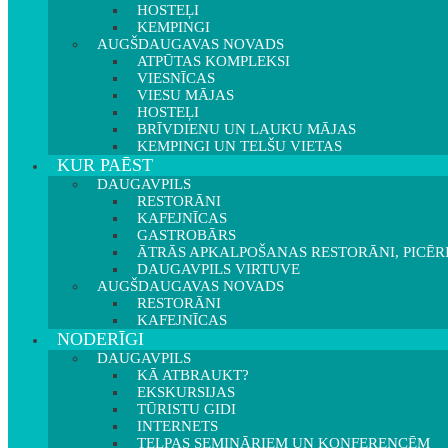
HOSTEĻI
KEMPINGI
AUGŠDAUGAVAS NOVADS
ATPŪTAS KOMPLEKSI
VIESNĪCAS
VIESU MĀJAS
HOSTEĻI
BRĪVDIENU UN LAUKU MĀJAS
KEMPINGI UN TELŠU VIETAS
KUR PAĒST
DAUGAVPILS
RESTORĀNI
KAFEJNĪCAS
GASTROBĀRS
ĀTRĀS APKALPOŠANAS RESTORĀNI, PICĒR
DAUGAVPILS VIRTUVE
AUGŠDAUGAVAS NOVADS
RESTORĀNI
KAFEJNĪCAS
NODERĪGI
DAUGAVPILS
KĀ ATBRAUKT?
EKSKURSIJAS
TŪRISTU GIDI
INTERNETS
TELPAS SEMINĀRIEM UN KONFERENCĒM