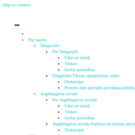
Skip to content
Par mums
Daugavpils
Par Daugavpili
Fakti un skaitļi
Vēsture
Izcilas personības
Daugavpils Tūristu apkalpošanas centrs
Ekskursijas
Personu datu apstrādes privātuma politik
Augšdaugavas novads
Par Augšdaugavas novadu
Fakti un skaitļi
Vēsture
Izcilas personības
Augšdaugavas novada Kultūras un tūrisma pārva
Ekskursijas