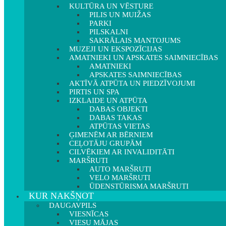
KULTŪRA UN VĒSTURE
PILIS UN MUIŽAS
PARKI
PILSKALNI
SAKRĀLAIS MANTOJUMS
MUZEJI UN EKSPOZĪCIJAS
AMATNIEKI UN APSKATES SAIMNIECĪBAS
AMATNIEKI
APSKATES SAIMNIECĪBAS
AKTĪVĀ ATPŪTA UN PIEDZĪVOJUMI
PIRTIS UN SPA
IZKLAIDE UN ATPŪTA
DABAS OBJEKTI
DABAS TAKAS
ATPŪTAS VIETAS
ĢIMENĒM AR BĒRNIEM
CEĻOTĀJU GRUPĀM
CILVĒKIEM AR INVALIDITĀTI
MARŠRUTI
AUTO MARŠRUTI
VELO MARŠRUTI
ŪDENSTŪRISMA MARŠRUTI
KUR NAKŠŅOT
DAUGAVPILS
VIESNĪCAS
VIESU MĀJAS