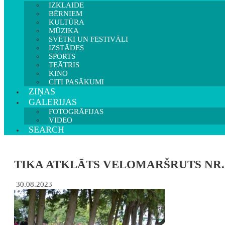
IZKLAIDE
BĒRNIEM
KULTŪRA
MŪZIKA
SVĒTKI UN FESTIVĀLI
IZSTĀDES
SPORTS
TEĀTRIS
KINO
CITI PASĀKUMI
ZIŅAS
GALERIJAS
FOTOGRĀFIJAS
VIDEO
SEARCH
TIKA ATKLĀTS VELOMARŠRUTS NR.7
30.08.2023