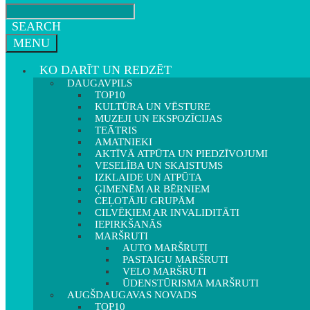
SEARCH
MENU
KO DARĪT UN REDZĒT
DAUGAVPILS
TOP10
KULTŪRA UN VĒSTURE
MUZEJI UN EKSPOZĪCIJAS
TEĀTRIS
AMATNIEKI
AKTĪVĀ ATPŪTA UN PIEDZĪVOJUMI
VESELĪBA UN SKAISTUMS
IZKLAIDE UN ATPŪTA
ĢIMENĒM AR BĒRNIEM
CEĻOTĀJU GRUPĀM
CILVĒKIEM AR INVALIDITĀTI
IEPIRKŠANĀS
MARŠRUTI
AUTO MARŠRUTI
PASTAIGU MARŠRUTI
VELO MARŠRUTI
ŪDENSTŪRISMA MARŠRUTI
AUGŠDAUGAVAS NOVADS
TOP10