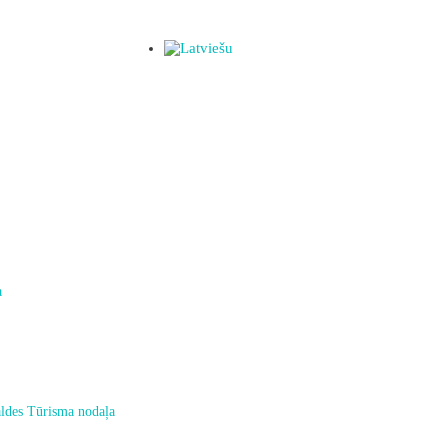
a
ldes Tūrisma nodaļa