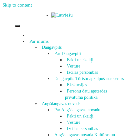
Skip to content
Par mums
Daugavpils
Par Daugavpili
Fakti un skaitļi
Vēsture
Izcilas personības
Daugavpils Tūristu apkalpošanas centrs
Ekskursijas
Personu datu apstrādes
privātuma politika
Augšdaugavas novads
Par Augšdaugavas novadu
Fakti un skaitļi
Vēsture
Izcilas personības
Augšdaugavas novada Kultūras un