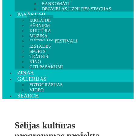
BANKOMĀTI
DEGVIELAS UZPILDES STACIJAS
PASĀKUMI
IZKLAIDE
BĒRNIEM
KULTŪRA
MŪZIKA
SVĒTKI UN FESTIVĀLI
IZSTĀDES
SPORTS
TEĀTRIS
KINO
CITI PASĀKUMI
ZIŅAS
GALERIJAS
FOTOGRĀFIJAS
VIDEO
SEARCH
Sēlijas kultūras
programmas projekta