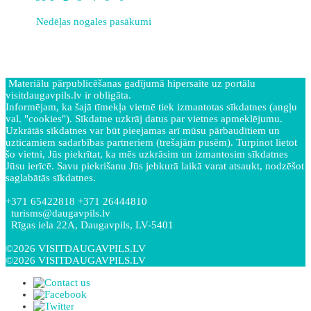
Nedēļas nogales pasākumi
Materiālu pārpublicēšanas gadījumā hipersaite uz portālu
visitdaugavpils.lv ir obligāta.
Informējam, ka šajā tīmekļa vietnē tiek izmantotas sīkdatnes (angļu
val. "cookies"). Sīkdatne uzkrāj datus par vietnes apmeklējumu.
Uzkrātās sīkdatnes var būt pieejamas arī mūsu pārbaudītiem un
uzticamiem sadarbības partneriem (trešajām pusēm). Turpinot lietot
šo vietni, Jūs piekrītat, ka mēs uzkrāsim un izmantosim sīkdatnes
Jūsu ierīcē. Savu piekrišanu Jūs jebkurā laikā varat atsaukt, nodzēšot
saglabātās sīkdatnes.
+371 65422818 +371 26444810
turisms@daugavpils.lv
Rīgas iela 22A, Daugavpils, LV-5401
©2026 VISITDAUGAVPILS.LV
©2026 VISITDAUGAVPILS.LV