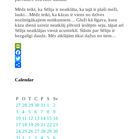
Mēdz teikt, ka Sēlija ir neatklāta, ka tajā ir plaši meži,
lauki…Mēdz teikt, ka kāzas ir viens no dzīves
nozīmīgākajiem notikumiem… Gluži kā līgava, kura
kāzu dienā uzreiz neatklāj plīvurā ieslēpto seju, tāpat arī
Sēlija neatklājas vienā acumirklī. Stāstu par Sēliju ir
bezgalīgi daudz. Mēs atklājām tikai dažus no tiem…
PrintFriendly
Facebook
Twitter
Share
Calendar
Augusts
P
O
T
C
P
S
Sv
27
28
29
30
31
1
2
3
4
5
6
7
8
9
10
11
12
13
14
15
16
17
18
19
20
21
22
23
24
25
26
27
28
29
30
31
1
2
3
4
5
6