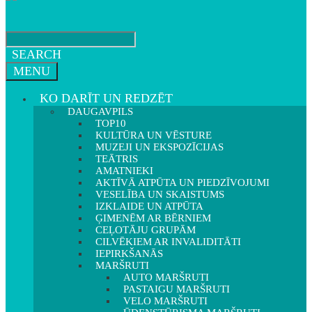
SEARCH
MENU
KO DARĪT UN REDZĒT
DAUGAVPILS
TOP10
KULTŪRA UN VĒSTURE
MUZEJI UN EKSPOZĪCIJAS
TEĀTRIS
AMATNIEKI
AKTĪVĀ ATPŪTA UN PIEDZĪVOJUMI
VESELĪBA UN SKAISTUMS
IZKLAIDE UN ATPŪTA
ĢIMENĒM AR BĒRNIEM
CEĻOTĀJU GRUPĀM
CILVĒKIEM AR INVALIDITĀTI
IEPIRKŠANĀS
MARŠRUTI
AUTO MARŠRUTI
PASTAIGU MARŠRUTI
VELO MARŠRUTI