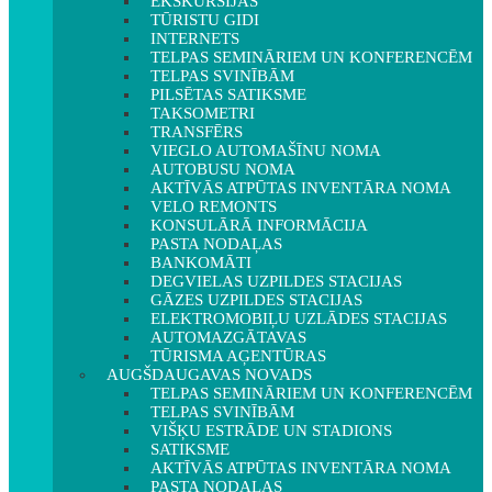
EKSKURSIJAS
TŪRISTU GIDI
INTERNETS
TELPAS SEMINĀRIEM UN KONFERENCĒM
TELPAS SVINĪBĀM
PILSĒTAS SATIKSME
TAKSOMETRI
TRANSFĒRS
VIEGLO AUTOMAŠĪNU NOMA
AUTOBUSU NOMA
AKTĪVĀS ATPŪTAS INVENTĀRA NOMA
VELO REMONTS
KONSULĀRĀ INFORMĀCIJA
PASTA NODAĻAS
BANKOMĀTI
DEGVIELAS UZPILDES STACIJAS
GĀZES UZPILDES STACIJAS
ELEKTROMOBIĻU UZLĀDES STACIJAS
AUTOMAZGĀTAVAS
TŪRISMA AĢENTŪRAS
AUGŠDAUGAVAS NOVADS
TELPAS SEMINĀRIEM UN KONFERENCĒM
TELPAS SVINĪBĀM
VIŠĶU ESTRĀDE UN STADIONS
SATIKSME
AKTĪVĀS ATPŪTAS INVENTĀRA NOMA
PASTA NODAĻAS