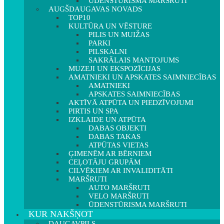
ŪDENSTŪRISMA MARŠRUTI
AUGŠDAUGAVAS NOVADS
TOP10
KULTŪRA UN VĒSTURE
PILIS UN MUIŽAS
PARKI
PILSKALNI
SAKRĀLAIS MANTOJUMS
MUZEJI UN EKSPOZĪCIJAS
AMATNIEKI UN APSKATES SAIMNIECĪBAS
AMATNIEKI
APSKATES SAIMNIECĪBAS
AKTĪVĀ ATPŪTA UN PIEDZĪVOJUMI
PIRTIS UN SPA
IZKLAIDE UN ATPŪTA
DABAS OBJEKTI
DABAS TAKAS
ATPŪTAS VIETAS
ĢIMENĒM AR BĒRNIEM
CEĻOTĀJU GRUPĀM
CILVĒKIEM AR INVALIDITĀTI
MARŠRUTI
AUTO MARŠRUTI
VELO MARŠRUTI
ŪDENSTŪRISMA MARŠRUTI
KUR NAKŠŅOT
DAUGAVPILS