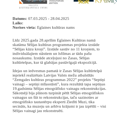
Datums:
07.03.2025 - 28.04.2025
Laiks:
Norises vieta:
Eglaines kultūras nams
Līdz 2025.gada 28.aprīlim Eglaines Kultūras namā
skatāma Sēlijas kultūras programmas projekta izstāde
“Sēlijas kāzu kroņi”. Izstāde sastāv no 11 kroņiem, to
individuālajiem stāstiem un īsfilmas ar tādu pašu
nosaukumu. Izstāde atceļojusi no Zasas, Sēlijas
kultūrtelpas, kur tā glabājas pastāvīgajā ekspozīcijā.
Idejas un iedvesmas pamatā ir Zasas Sēlijas kultūrtelpā
iepriekš realizētais Latvijas Valsts mežu atbalstītās
“Zemgales kultūras programmas 2022” projekts “Septiņi
vainagi – septiņi mīlasstāsti”, kura rezultātā tapa septiņas
19.gadsimta Sēlijas etnogrāfisko vainagu rekonstrukcijas.
Sākotnēji bija plānots turpināt pētīt Sēlijas etnogrāfiskos
vainagus un šūt to rekonstrukcijas, taču sazinoties ar
etnogrāfisko tautastērpu eksperti Ziedīti Muzi, tika
secināts, ka muzeju un arhīvu krājumi ir jau izpētīti – visi
Sēlijas vainagi jau rekonstruēti.