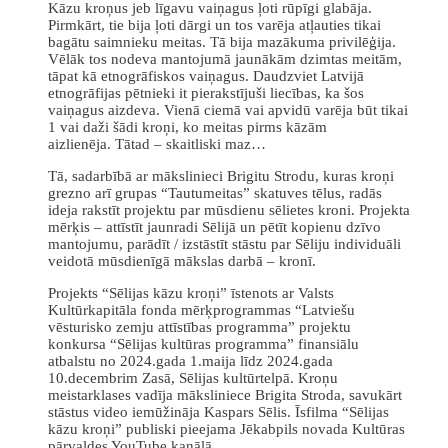
Kāzu kroņus jeb līgavu vaiņagus ļoti rūpīgi glabāja.
Pirmkārt, tie bija ļoti dārgi un tos varēja atļauties tikai
bagātu saimnieku meitas. Tā bija mazākuma privilēģija.
Vēlāk tos nodeva mantojumā jaunākām dzimtas meitām,
tāpat kā etnogrāfiskos vaiņagus. Daudzviet Latvijā
etnogrāfijas pētnieki it pierakstījuši liecības, ka šos
vaiņagus aizdeva. Vienā ciemā vai apvidū varēja būt tikai
1 vai daži šādi kroņi, ko meitas pirms kāzām
aizlienēja. Tātad – skaitliski maz…
Tā, sadarbībā ar mākslinieci Brigitu Strodu, kuras kroņi
grezno arī grupas “Tautumeitas” skatuves tēlus, radās
ideja rakstīt projektu par mūsdienu sēlietes kroni. Projekta
mērķis – attīstīt jaunradi Sēlijā un pētīt kopienu dzīvo
mantojumu, parādīt / izstāstīt stāstu par Sēliju individuāli
veidotā mūsdienīgā mākslas darbā – kronī.
Projekts “Sēlijas kāzu kroņi” īstenots ar Valsts
Kultūrkapitāla fonda mērķprogrammas “Latviešu
vēsturisko zemju attīstības programma” projektu
konkursa “Sēlijas kultūras programma” finansiālu
atbalstu no 2024.gada 1.maija līdz 2024.gada
10.decembrim Zasā, Sēlijas kultūrtelpā. Kroņu
meistarklases vadīja māksliniece Brigita Stroda, savukārt
stāstus video iemūžināja Kaspars Sēlis. Īsfilma “Sēlijas
kāzu kroņi” publiski pieejama Jēkabpils novada Kultūras
pārvaldes YouTube kanālā.