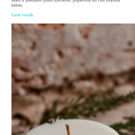
laikā ir pieejams plašs dzērienu, popkorna un citu uzkodu
klāsts.
Lasīt vairāk