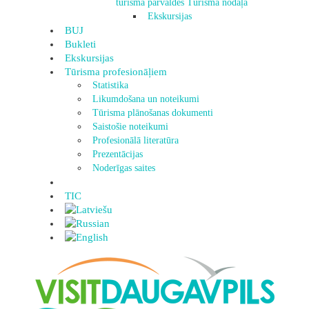
tūrisma pārvaldes Tūrisma nodaļa
Ekskursijas
BUJ
Bukleti
Ekskursijas
Tūrisma profesionāļiem
Statistika
Likumdošana un noteikumi
Tūrisma plānošanas dokumenti
Saistošie noteikumi
Profesionālā literatūra
Prezentācijas
Noderīgas saites
TIC