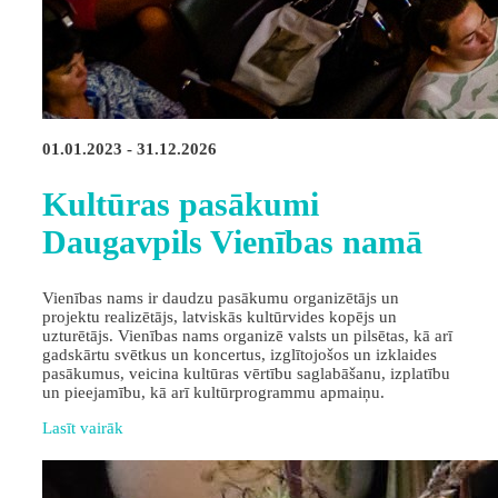
01.01.2023 - 31.12.2026
Kultūras pasākumi
Daugavpils Vienības namā
Vienības nams ir daudzu pasākumu organizētājs un
projektu realizētājs, latviskās kultūrvides kopējs un
uzturētājs. Vienības nams organizē valsts un pilsētas, kā arī
gadskārtu svētkus un koncertus, izglītojošos un izklaides
pasākumus, veicina kultūras vērtību saglabāšanu, izplatību
un pieejamību, kā arī kultūrprogrammu apmaiņu.
Lasīt vairāk