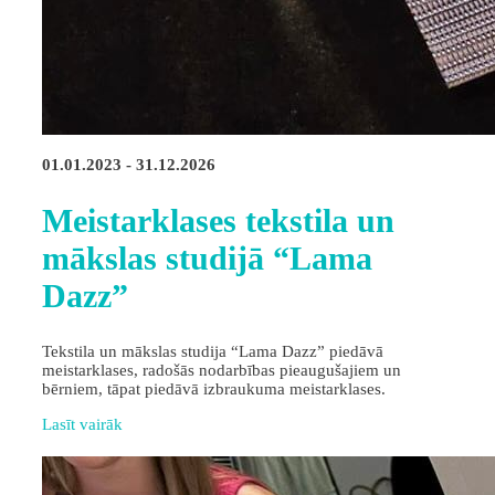
01.01.2023 - 31.12.2026
Meistarklases tekstila un
mākslas studijā “Lama
Dazz”
Tekstila un mākslas studija “Lama Dazz” piedāvā
meistarklases, radošās nodarbības pieaugušajiem un
bērniem, tāpat piedāvā izbraukuma meistarklases.
Lasīt vairāk