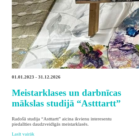
01.01.2023 - 31.12.2026
Meistarklases un darbnīcas
mākslas studijā “Astttartt”
Radošā studija “Astttartt” aicina ikvienu interesentu
piedalīties daudzveidīgās meistarklasēs.
Lasīt vairāk