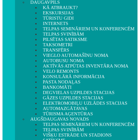
DAUGAVPILS
KĀ ATBRAUKT?
EKSKURSIJAS
TŪRISTU GIDI
INTERNETS
TELPAS SEMINĀRIEM UN KONFERENCĒM
TELPAS SVINĪBĀM
PILSĒTAS SATIKSME
TAKSOMETRI
TRANSFĒRS
VIEGLO AUTOMAŠĪNU NOMA
AUTOBUSU NOMA
AKTĪVĀS ATPŪTAS INVENTĀRA NOMA
VELO REMONTS
KONSULĀRĀ INFORMĀCIJA
PASTA NODAĻAS
BANKOMĀTI
DEGVIELAS UZPILDES STACIJAS
GĀZES UZPILDES STACIJAS
ELEKTROMOBIĻU UZLĀDES STACIJAS
AUTOMAZGĀTAVAS
TŪRISMA AĢENTŪRAS
AUGŠDAUGAVAS NOVADS
TELPAS SEMINĀRIEM UN KONFERENCĒM
TELPAS SVINĪBĀM
VIŠĶU ESTRĀDE UN STADIONS