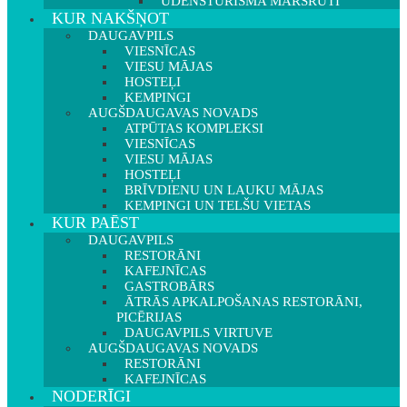
ŪDENSTŪRISMA MARŠRUTI
KUR NAKŠŅOT
DAUGAVPILS
VIESNĪCAS
VIESU MĀJAS
HOSTEĻI
KEMPINGI
AUGŠDAUGAVAS NOVADS
ATPŪTAS KOMPLEKSI
VIESNĪCAS
VIESU MĀJAS
HOSTEĻI
BRĪVDIENU UN LAUKU MĀJAS
KEMPINGI UN TELŠU VIETAS
KUR PAĒST
DAUGAVPILS
RESTORĀNI
KAFEJNĪCAS
GASTROBĀRS
ĀTRĀS APKALPOŠANAS RESTORĀNI,
PICĒRIJAS
DAUGAVPILS VIRTUVE
AUGŠDAUGAVAS NOVADS
RESTORĀNI
KAFEJNĪCAS
NODERĪGI