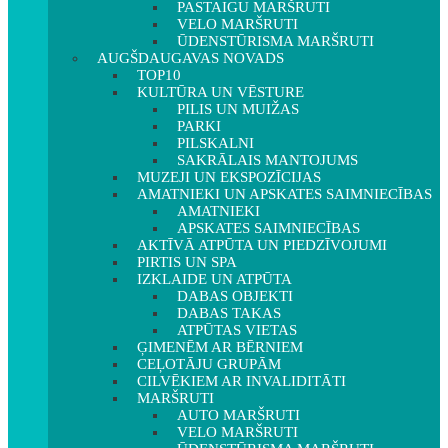
PASTAIGU MARŠRUTI
VELO MARŠRUTI
ŪDENSTŪRISMA MARŠRUTI
AUGŠDAUGAVAS NOVADS
TOP10
KULTŪRA UN VĒSTURE
PILIS UN MUIŽAS
PARKI
PILSKALNI
SAKRĀLAIS MANTOJUMS
MUZEJI UN EKSPOZĪCIJAS
AMATNIEKI UN APSKATES SAIMNIECĪBAS
AMATNIEKI
APSKATES SAIMNIECĪBAS
AKTĪVĀ ATPŪTA UN PIEDZĪVOJUMI
PIRTIS UN SPA
IZKLAIDE UN ATPŪTA
DABAS OBJEKTI
DABAS TAKAS
ATPŪTAS VIETAS
ĢIMENĒM AR BĒRNIEM
CEĻOTĀJU GRUPĀM
CILVĒKIEM AR INVALIDITĀTI
MARŠRUTI
AUTO MARŠRUTI
VELO MARŠRUTI