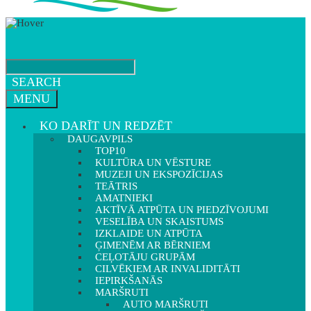
SEARCH
MENU
KO DARĪT UN REDZĒT
DAUGAVPILS
TOP10
KULTŪRA UN VĒSTURE
MUZEJI UN EKSPOZĪCIJAS
TEĀTRIS
AMATNIEKI
AKTĪVĀ ATPŪTA UN PIEDZĪVOJUMI
VESELĪBA UN SKAISTUMS
IZKLAIDE UN ATPŪTA
ĢIMENĒM AR BĒRNIEM
CEĻOTĀJU GRUPĀM
CILVĒKIEM AR INVALIDITĀTI
IEPIRKŠANĀS
MARŠRUTI
AUTO MARŠRUTI