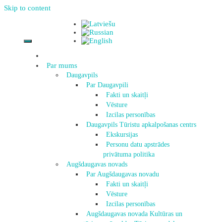
Skip to content
Par mums
Daugavpils
Par Daugavpili
Fakti un skaitļi
Vēsture
Izcilas personības
Daugavpils Tūristu apkalpošanas centrs
Ekskursijas
Personu datu apstrādes
privātuma politika
Augšdaugavas novads
Par Augšdaugavas novadu
Fakti un skaitļi
Vēsture
Izcilas personības
Augšdaugavas novada Kultūras un