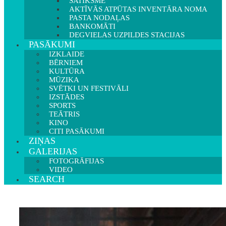
SATIKSME
AKTĪVĀS ATPŪTAS INVENTĀRA NOMA
PASTA NODAĻAS
BANKOMĀTI
DEGVIELAS UZPILDES STACIJAS
PASĀKUMI
IZKLAIDE
BĒRNIEM
KULTŪRA
MŪZIKA
SVĒTKI UN FESTIVĀLI
IZSTĀDES
SPORTS
TEĀTRIS
KINO
CITI PASĀKUMI
ZIŅAS
GALERIJAS
FOTOGRĀFIJAS
VIDEO
SEARCH