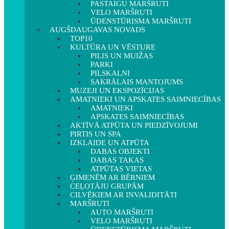
PASTAIGU MARŠRUTI
VELO MARŠRUTI
ŪDENSTŪRISMA MARŠRUTI
AUGŠDAUGAVAS NOVADS
TOP10
KULTŪRA UN VĒSTURE
PILIS UN MUIŽAS
PARKI
PILSKALNI
SAKRĀLAIS MANTOJUMS
MUZEJI UN EKSPOZĪCIJAS
AMATNIEKI UN APSKATES SAIMNIECĪBAS
AMATNIEKI
APSKATES SAIMNIECĪBAS
AKTĪVĀ ATPŪTA UN PIEDZĪVOJUMI
PIRTIS UN SPA
IZKLAIDE UN ATPŪTA
DABAS OBJEKTI
DABAS TAKAS
ATPŪTAS VIETAS
ĢIMENĒM AR BĒRNIEM
CEĻOTĀJU GRUPĀM
CILVĒKIEM AR INVALIDITĀTI
MARŠRUTI
AUTO MARŠRUTI
VELO MARŠRUTI