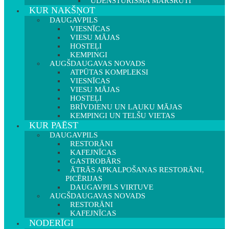
ŪDENSTŪRISMA MARŠRUTI
KUR NAKŠŅOT
DAUGAVPILS
VIESNĪCAS
VIESU MĀJAS
HOSTEĻI
KEMPINGI
AUGŠDAUGAVAS NOVADS
ATPŪTAS KOMPLEKSI
VIESNĪCAS
VIESU MĀJAS
HOSTEĻI
BRĪVDIENU UN LAUKU MĀJAS
KEMPINGI UN TELŠU VIETAS
KUR PAĒST
DAUGAVPILS
RESTORĀNI
KAFEJNĪCAS
GASTROBĀRS
ĀTRĀS APKALPOŠANAS RESTORĀNI,
PICĒRIJAS
DAUGAVPILS VIRTUVE
AUGŠDAUGAVAS NOVADS
RESTORĀNI
KAFEJNĪCAS
NODERĪGI