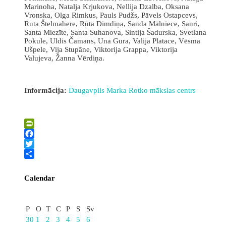
Marinoha, Natalja Krjukova, Nellija Dzalba, Oksana
Vronska, Olga Rimkus, Pauls Pudžs, Pāvels Ostapcevs,
Ruta Štelmahere, Rūta Dimdiņa, Sanda Mālniece, Sanri,
Santa Miezīte, Santa Suhanova, Sintija Šadurska, Svetlana
Pokule, Uldis Čamans, Una Gura, Valija Platace, Vēsma
Ušpele, Vija Stupāne, Viktorija Grappa, Viktorija
Valujeva, Žanna Vērdiņa.
Informācija:
Daugavpils Marka Rotko mākslas centrs
PrintFriendly
Facebook
Twitter
Share
Calendar
Oktobris
P
O
T
C
P
S
Sv
30
1
2
3
4
5
6