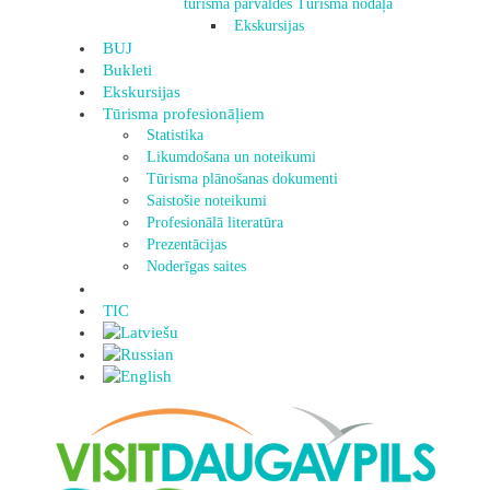
tūrisma pārvaldes Tūrisma nodaļa
Ekskursijas
BUJ
Bukleti
Ekskursijas
Tūrisma profesionāļiem
Statistika
Likumdošana un noteikumi
Tūrisma plānošanas dokumenti
Saistošie noteikumi
Profesionālā literatūra
Prezentācijas
Noderīgas saites
TIC