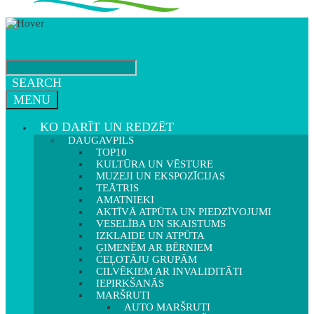
SEARCH
MENU
KO DARĪT UN REDZĒT
DAUGAVPILS
TOP10
KULTŪRA UN VĒSTURE
MUZEJI UN EKSPOZĪCIJAS
TEĀTRIS
AMATNIEKI
AKTĪVĀ ATPŪTA UN PIEDZĪVOJUMI
VESELĪBA UN SKAISTUMS
IZKLAIDE UN ATPŪTA
ĢIMENĒM AR BĒRNIEM
CEĻOTĀJU GRUPĀM
CILVĒKIEM AR INVALIDITĀTI
IEPIRKŠANĀS
MARŠRUTI
AUTO MARŠRUTI