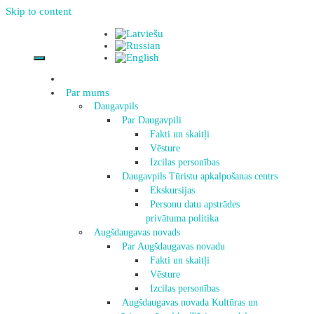
Skip to content
Par mums
Daugavpils
Par Daugavpili
Fakti un skaitļi
Vēsture
Izcilas personības
Daugavpils Tūristu apkalpošanas centrs
Ekskursijas
Personu datu apstrādes
privātuma politika
Augšdaugavas novads
Par Augšdaugavas novadu
Fakti un skaitļi
Vēsture
Izcilas personības
Augšdaugavas novada Kultūras un