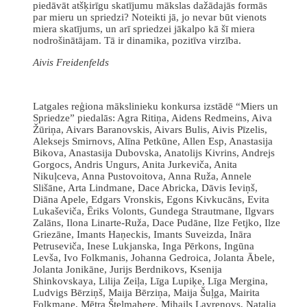
piedāvāt atšķirīgu skatījumu mākslas dažādajās formās
par mieru un spriedzi? Noteikti jā, jo nevar būt vienots
miera skatījums, un arī spriedzei jākalpo kā šī miera
nodrošinātājam. Tā ir dinamika, pozitīva virzība.
Aivis Freidenfelds
Latgales reģiona mākslinieku konkursa izstādē “Miers un
Spriedze” piedalās: Agra Ritiņa, Aidens Redmeins, Aiva
Žūriņa, Aivars Baranovskis, Aivars Bulis, Aivis Pīzelis,
Aleksejs Smirnovs, Alīna Petkūne, Allen Esp, Anastasija
Bikova, Anastasija Dubovska, Anatolijs Kivrins, Andrejs
Gorgocs, Andris Ungurs, Anita Jurkeviča, Anita
Nikuļceva, Anna Pustovoitova, Anna Ruža, Annele
Slišāne, Arta Lindmane, Dace Abricka, Dāvis Ieviņš,
Diāna Apele, Edgars Vronskis, Egons Kivkucāns, Evita
Lukaševiča, Ēriks Volonts, Gundega Strautmane, Ilgvars
Zalāns, Ilona Linarte-Ruža, Dace Pudāne, Ilze Fetjko, Ilze
Griezāne, Imants Haņeckis, Imants Suveizda, Ināra
Petruseviča, Inese Lukjanska, Inga Pērkons, Ingūna
Levša, Ivo Folkmanis, Johanna Gedroica, Jolanta Ābele,
Jolanta Jonikāne, Jurijs Berdnikovs, Ksenija
Shinkovskaya, Lilija Zeiļa, Līga Lupiķe, Līga Mergina,
Ludvigs Bērziņš, Maija Bērziņa, Maija Šuļga, Mairita
Folkmane, Mētra Štelmahere, Mihails Lavrenovs, Nataļja