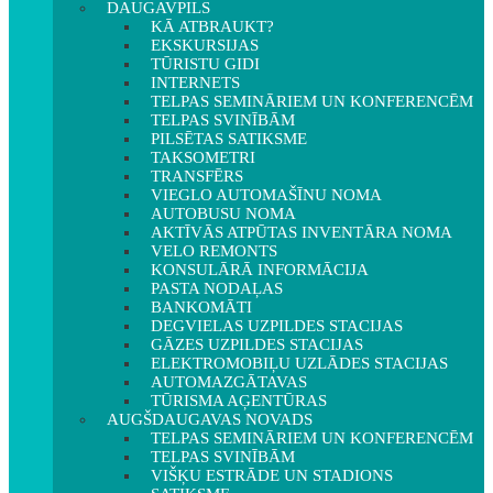
DAUGAVPILS
KĀ ATBRAUKT?
EKSKURSIJAS
TŪRISTU GIDI
INTERNETS
TELPAS SEMINĀRIEM UN KONFERENCĒM
TELPAS SVINĪBĀM
PILSĒTAS SATIKSME
TAKSOMETRI
TRANSFĒRS
VIEGLO AUTOMAŠĪNU NOMA
AUTOBUSU NOMA
AKTĪVĀS ATPŪTAS INVENTĀRA NOMA
VELO REMONTS
KONSULĀRĀ INFORMĀCIJA
PASTA NODAĻAS
BANKOMĀTI
DEGVIELAS UZPILDES STACIJAS
GĀZES UZPILDES STACIJAS
ELEKTROMOBIĻU UZLĀDES STACIJAS
AUTOMAZGĀTAVAS
TŪRISMA AĢENTŪRAS
AUGŠDAUGAVAS NOVADS
TELPAS SEMINĀRIEM UN KONFERENCĒM
TELPAS SVINĪBĀM
VIŠĶU ESTRĀDE UN STADIONS