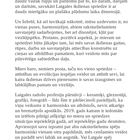
daudz vairāk rūpju un pārdomu par to, ko darām, darījām
un darīsim, savukārt Latgales ikdienas spriedze ir ar
daudz mierīgāku un plašāku plūdumu laika dimensijā.
Un šobrīd, kā arī tuvākajā nākotnē, mūsu uzdevums ir, no
vienas puses, harmonizējot, abiem raksturlielumiem
savstarpēji sadarbojoties, bet arī disonējot, kļūt par
virzītājspēku. Protams, pozitīvā aspektā, jo mieram un
spriedzei būtu jākalpo tam, lai mēs savas ikdienas gaitas,
rūpes, darbu un savstarpējās attiecības konstruētu uz
cieņas un atbildības pamatiem, kuri veidotu mūs par
pilnvērtīgu sabiedrības daļu.
Miers baro, nemiers posta, taču tos vieno spriedze –
attīstības un evolūcijas iespējas veidot un attīstīt sevi, lai
katra ikdienas dzīves pienesums ir savas izaugsmes un
labklājības pamats un virzītājs.
Latgales radošo profesiju pārstāvji – keramiķi, gleznotāji,
grafiķi, fotogrāfi – līdz šim ir pārliecinoši parādījuši, ka
viņu veikums ir harmonisks un atbilstošs, nevis atkarīgs
un bremzējošs apstāklis. 2019. gads katram ir iedomāts
un iztēlots pilnīgi atšķirīgi no miera un spriedzes
situācijas iepriekšējā gadā, arī iepriekšējo gadu desmitos.
Apvienojot savu izpratni par abu raksturlielumu spēju
harmoniski vienam otru papildināt, mēs cenšamies veidot
un parādīt sevi labāk un augstāk. Vai Latgale spēj