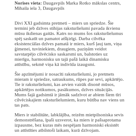
Norises vieta:
Daugavpils Marka Rotko mākslas centrs,
Mihaila iela 3, Daugavpils
Divi XXI gadsimta pretmeti – miers un spriedze. Šie
termini jeb dzīves stihijas raksturlielumi pavada ikvienu
mūsu ikdienas gaitās. Katrs no mums šos raksturlielumus
spēj saskatīt un pamatot atšķirīgi. Darba cilvēka
eksistenciālas dzīves pamatā ir miers, kurš ļauj tam, viņa
ģimenei, tuviniekiem, draugiem, paziņām veidot
savstarpējo cilvēcisko saskarsmi un, balstoties uz
mierīgu, harmonisku un tajā pašā laikā dinamisku
attīstību, sekmē viņa kā indivīda izaugsmi.
Šie apzīmējumi ir nosacīti raksturlielumi, jo pretmets
mieram ir spriedze, satraukums, rūpes par sevi, apkārtējo.
Tie ir raksturlielumi, kas arvien vairāk disonē mūsos,
apkārtējos notikumos, pasākumos, dzīves situācijās.
Mums šajā gadsimtā ir jāmāk sadzīvot ar abiem šiem tīri
cilvēciskajiem raksturlielumiem, kuru būtība nav viens un
tas pats.
Miers ir stabilitāte, labklājība, reizēm mietpilsoniska sevis
demonstrēšana, īpaši uzsverot, ka miers ir pašsaprotama
izpausme, bez kuras mēs nespējam harmoniski eksistēt
un attīstīties atbilstoši laikam, kurā dzīvojam.