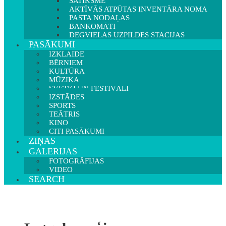
SATIKSME
AKTĪVĀS ATPŪTAS INVENTĀRA NOMA
PASTA NODAĻAS
BANKOMĀTI
DEGVIELAS UZPILDES STACIJAS
PASĀKUMI
IZKLAIDE
BĒRNIEM
KULTŪRA
MŪZIKA
SVĒTKI UN FESTIVĀLI
IZSTĀDES
SPORTS
TEĀTRIS
KINO
CITI PASĀKUMI
ZIŅAS
GALERIJAS
FOTOGRĀFIJAS
VIDEO
SEARCH