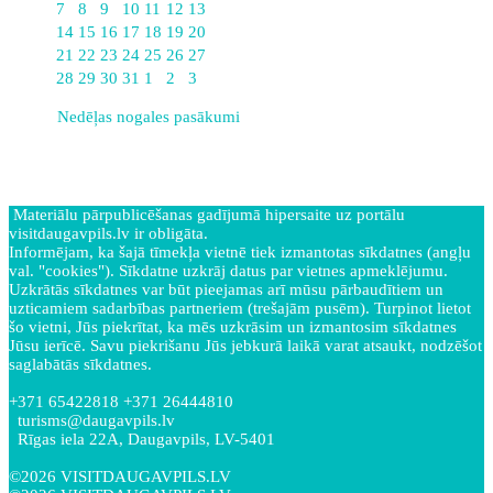
7
8
9
10
11
12
13
14
15
16
17
18
19
20
21
22
23
24
25
26
27
28
29
30
31
1
2
3
Nedēļas nogales pasākumi
Materiālu pārpublicēšanas gadījumā hipersaite uz portālu
visitdaugavpils.lv ir obligāta.
Informējam, ka šajā tīmekļa vietnē tiek izmantotas sīkdatnes (angļu
val. "cookies"). Sīkdatne uzkrāj datus par vietnes apmeklējumu.
Uzkrātās sīkdatnes var būt pieejamas arī mūsu pārbaudītiem un
uzticamiem sadarbības partneriem (trešajām pusēm). Turpinot lietot
šo vietni, Jūs piekrītat, ka mēs uzkrāsim un izmantosim sīkdatnes
Jūsu ierīcē. Savu piekrišanu Jūs jebkurā laikā varat atsaukt, nodzēšot
saglabātās sīkdatnes.
+371 65422818 +371 26444810
turisms@daugavpils.lv
Rīgas iela 22A, Daugavpils, LV-5401
©2026 VISITDAUGAVPILS.LV