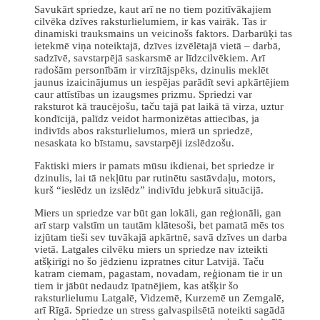
Savukārt spriedze, kaut arī ne no tiem pozitīvākajiem
cilvēka dzīves raksturlielumiem, ir kas vairāk. Tas ir
dinamiski trauksmains un veicinošs faktors. Darbarūķi tas
ietekmē viņa noteiktajā, dzīves izvēlētajā vietā – darbā,
sadzīvē, savstarpējā saskarsmē ar līdzcilvēkiem. Arī
radošām personībām ir virzītājspēks, dzinulis meklēt
jaunus izaicinājumus un iespējas parādīt sevi apkārtējiem
caur attīstības un izaugsmes prizmu. Spriedzi var
raksturot kā traucējošu, taču tajā pat laikā tā virza, uztur
kondīcijā, palīdz veidot harmonizētas attiecības, ja
indivīds abos raksturlielumos, mierā un spriedzē,
nesaskata ko bīstamu, savstarpēji izslēdzošu.
Faktiski miers ir pamats mūsu ikdienai, bet spriedze ir
dzinulis, lai tā nekļūtu par rutinētu sastāvdaļu, motors,
kurš “ieslēdz un izslēdz” indivīdu jebkurā situācijā.
Miers un spriedze var būt gan lokāli, gan reģionāli, gan
arī starp valstīm un tautām klātesoši, bet pamatā mēs tos
izjūtam tieši sev tuvākajā apkārtnē, savā dzīves un darba
vietā. Latgales cilvēku miers un spriedze nav izteikti
atšķirīgi no šo jēdzienu izpratnes citur Latvijā. Taču
katram ciemam, pagastam, novadam, reģionam tie ir un
tiem ir jābūt nedaudz īpatnējiem, kas atšķir šo
raksturlielumu Latgalē, Vidzemē, Kurzemē un Zemgalē,
arī Rīgā. Spriedze un stress galvaspilsētā noteikti sagādā