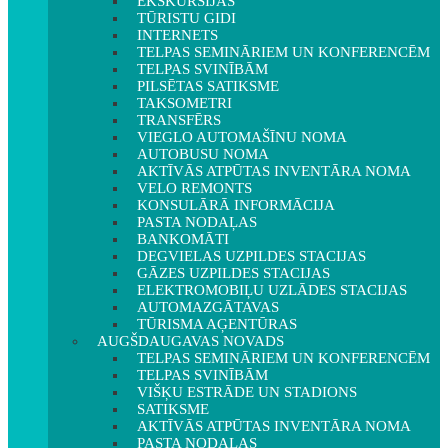
EKSKURSIJAS
TŪRISTU GIDI
INTERNETS
TELPAS SEMINĀRIEM UN KONFERENCĒM
TELPAS SVINĪBĀM
PILSĒTAS SATIKSME
TAKSOMETRI
TRANSFĒRS
VIEGLO AUTOMAŠĪNU NOMA
AUTOBUSU NOMA
AKTĪVĀS ATPŪTAS INVENTĀRA NOMA
VELO REMONTS
KONSULĀRĀ INFORMĀCIJA
PASTA NODAĻAS
BANKOMĀTI
DEGVIELAS UZPILDES STACIJAS
GĀZES UZPILDES STACIJAS
ELEKTROMOBIĻU UZLĀDES STACIJAS
AUTOMAZGĀTAVAS
TŪRISMA AĢENTŪRAS
AUGŠDAUGAVAS NOVADS
TELPAS SEMINĀRIEM UN KONFERENCĒM
TELPAS SVINĪBĀM
VIŠĶU ESTRĀDE UN STADIONS
SATIKSME
AKTĪVĀS ATPŪTAS INVENTĀRA NOMA
PASTA NODAĻAS