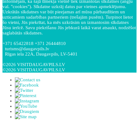
Informējam, ka šajā tīmekļa vietnē tiek izmantotas sīkdatnes (angļu
val. "cookies"). Sīkdatne uzkrāj datus par vietnes apmeklējumu.
Uzkrātās sīkdatnes var būt pieejamas arī mūsu pārbaudītiem un
uzticamiem sadarbības partneriem (trešajām pusēm). Turpinot lietot
šo vietni, Jūs piekrītat, ka mēs uzkrāsim un izmantosim sīkdatnes
Jūsu ierīcē. Savu piekrišanu Jūs jebkurā laikā varat atsaukt, nodzēšot
saglabātās sīkdatnes.
+371 65422818 +371 26444810
turisms@daugavpils.lv
Rīgas iela 22A, Daugavpils, LV-5401
©2026 VISITDAUGAVPILS.LV
©2026 VISITDAUGAVPILS.LV