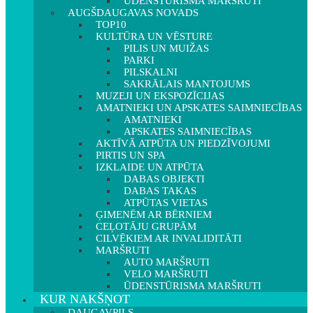
ŪDENSTŪRISMA MARŠRUTI
AUGŠDAUGAVAS NOVADS
TOP10
KULTŪRA UN VĒSTURE
PILIS UN MUIŽAS
PARKI
PILSKALNI
SAKRĀLAIS MANTOJUMS
MUZEJI UN EKSPOZĪCIJAS
AMATNIEKI UN APSKATES SAIMNIECĪBAS
AMATNIEKI
APSKATES SAIMNIECĪBAS
AKTĪVĀ ATPŪTA UN PIEDZĪVOJUMI
PIRTIS UN SPA
IZKLAIDE UN ATPŪTA
DABAS OBJEKTI
DABAS TAKAS
ATPŪTAS VIETAS
ĢIMENĒM AR BĒRNIEM
CEĻOTĀJU GRUPĀM
CILVĒKIEM AR INVALIDITĀTI
MARŠRUTI
AUTO MARŠRUTI
VELO MARŠRUTI
ŪDENSTŪRISMA MARŠRUTI
KUR NAKŠŅOT
DAUGAVPILS