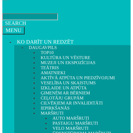
SEARCH
MENU
KO DARĪT UN REDZĒT
DAUGAVPILS
TOP10
KULTŪRA UN VĒSTURE
MUZEJI UN EKSPOZĪCIJAS
TEĀTRIS
AMATNIEKI
AKTĪVĀ ATPŪTA UN PIEDZĪVOJUMI
VESELĪBA UN SKAISTUMS
IZKLAIDE UN ATPŪTA
ĢIMENĒM AR BĒRNIEM
CEĻOTĀJU GRUPĀM
CILVĒKIEM AR INVALIDITĀTI
IEPIRKŠANĀS
MARŠRUTI
AUTO MARŠRUTI
PASTAIGU MARŠRUTI
VELO MARŠRUTI