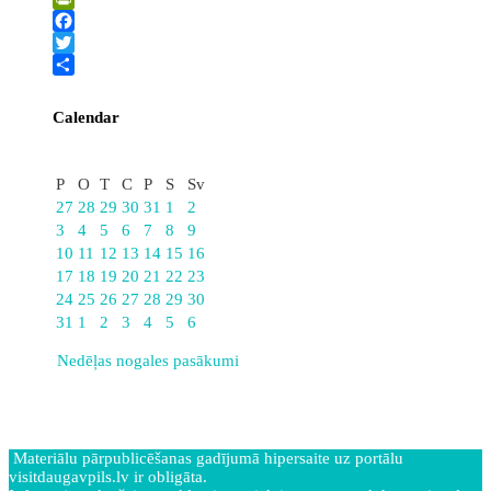
PrintFriendly
Facebook
Twitter
Share
Calendar
Augusts
P
O
T
C
P
S
Sv
27
28
29
30
31
1
2
3
4
5
6
7
8
9
10
11
12
13
14
15
16
17
18
19
20
21
22
23
24
25
26
27
28
29
30
31
1
2
3
4
5
6
Nedēļas nogales pasākumi
Materiālu pārpublicēšanas gadījumā hipersaite uz portālu
visitdaugavpils.lv ir obligāta.