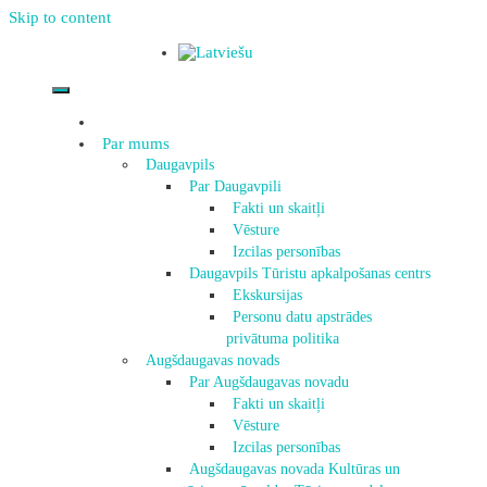
Skip to content
Par mums
Daugavpils
Par Daugavpili
Fakti un skaitļi
Vēsture
Izcilas personības
Daugavpils Tūristu apkalpošanas centrs
Ekskursijas
Personu datu apstrādes
privātuma politika
Augšdaugavas novads
Par Augšdaugavas novadu
Fakti un skaitļi
Vēsture
Izcilas personības
Augšdaugavas novada Kultūras un