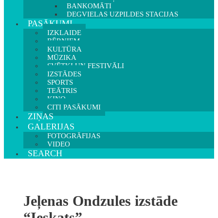
BANKOMĀTI
DEGVIELAS UZPILDES STACIJAS
PASĀKUMI
IZKLAIDE
BĒRNIEM
KULTŪRA
MŪZIKA
SVĒTKI UN FESTIVĀLI
IZSTĀDES
SPORTS
TEĀTRIS
KINO
CITI PASĀKUMI
ZIŅAS
GALERIJAS
FOTOGRĀFIJAS
VIDEO
SEARCH
Jeļenas Ondzules izstāde
“Ieskats”