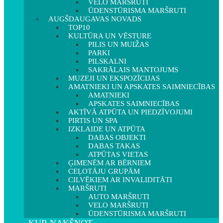
VELO MARŠRUTI
ŪDENSTŪRISMA MARŠRUTI
AUGŠDAUGAVAS NOVADS
TOP10
KULTŪRA UN VĒSTURE
PILIS UN MUIŽAS
PARKI
PILSKALNI
SAKRĀLAIS MANTOJUMS
MUZEJI UN EKSPOZĪCIJAS
AMATNIEKI UN APSKATES SAIMNIECĪBAS
AMATNIEKI
APSKATES SAIMNIECĪBAS
AKTĪVĀ ATPŪTA UN PIEDZĪVOJUMI
PIRTIS UN SPA
IZKLAIDE UN ATPŪTA
DABAS OBJEKTI
DABAS TAKAS
ATPŪTAS VIETAS
ĢIMENĒM AR BĒRNIEM
CEĻOTĀJU GRUPĀM
CILVĒKIEM AR INVALIDITĀTI
MARŠRUTI
AUTO MARŠRUTI
VELO MARŠRUTI
ŪDENSTŪRISMA MARŠRUTI