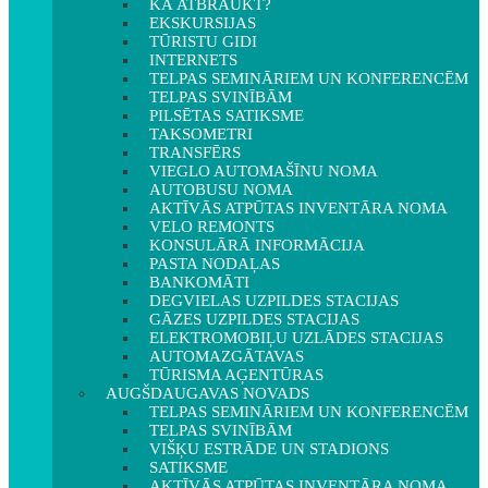
KĀ ATBRAUKT?
EKSKURSIJAS
TŪRISTU GIDI
INTERNETS
TELPAS SEMINĀRIEM UN KONFERENCĒM
TELPAS SVINĪBĀM
PILSĒTAS SATIKSME
TAKSOMETRI
TRANSFĒRS
VIEGLO AUTOMAŠĪNU NOMA
AUTOBUSU NOMA
AKTĪVĀS ATPŪTAS INVENTĀRA NOMA
VELO REMONTS
KONSULĀRĀ INFORMĀCIJA
PASTA NODAĻAS
BANKOMĀTI
DEGVIELAS UZPILDES STACIJAS
GĀZES UZPILDES STACIJAS
ELEKTROMOBIĻU UZLĀDES STACIJAS
AUTOMAZGĀTAVAS
TŪRISMA AĢENTŪRAS
AUGŠDAUGAVAS NOVADS
TELPAS SEMINĀRIEM UN KONFERENCĒM
TELPAS SVINĪBĀM
VIŠĶU ESTRĀDE UN STADIONS
SATIKSME
AKTĪVĀS ATPŪTAS INVENTĀRA NOMA