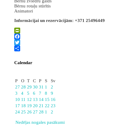
Bērnu zviedru galds
Bērnu rotaļu stūrītis
Animatori
Informācijai un rezervācijām: +371 25496449
PrintFriendly
Facebook
Twitter
Share
Calendar
Februāris
P
O
T
C
P
S
Sv
27
28
29
30
31
1
2
3
4
5
6
7
8
9
10
11
12
13
14
15
16
17
18
19
20
21
22
23
24
25
26
27
28
1
2
Nedēļas nogales pasākumi