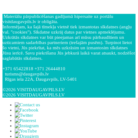
Materiālu pārpublicēšanas gadījumā hipersaite uz portālu
visitdaugavpils.lv ir obligāta.
Informējam, ka šajā tīmekļa vietnē tiek izmantotas sīkdatnes (angļu
val. "cookies"). Sīkdatne uzkrāj datus par vietnes apmeklējumu.
Uzkrātās sīkdatnes var būt pieejamas arī mūsu pārbaudītiem un
uzticamiem sadarbības partneriem (trešajām pusēm). Turpinot lietot
šo vietni, Jūs piekrītat, ka mēs uzkrāsim un izmantosim sīkdatnes
Jūsu ierīcē. Savu piekrišanu Jūs jebkurā laikā varat atsaukt, nodzēšot
saglabātās sīkdatnes.
+371 65422818 +371 26444810
turisms@daugavpils.lv
Rīgas iela 22A, Daugavpils, LV-5401
©2026 VISITDAUGAVPILS.LV
©2026 VISITDAUGAVPILS.LV