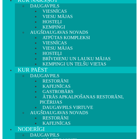
KUR NAKŠŅOT
DAUGAVPILS
VIESNĪCAS
VIESU MĀJAS
HOSTEĻI
KEMPINGI
AUGŠDAUGAVAS NOVADS
ATPŪTAS KOMPLEKSI
VIESNĪCAS
VIESU MĀJAS
HOSTEĻI
BRĪVDIENU UN LAUKU MĀJAS
KEMPINGI UN TELŠU VIETAS
KUR PAĒST
DAUGAVPILS
RESTORĀNI
KAFEJNĪCAS
GASTROBĀRS
ĀTRĀS APKALPOŠANAS RESTORĀNI,
PICĒRIJAS
DAUGAVPILS VIRTUVE
AUGŠDAUGAVAS NOVADS
RESTORĀNI
KAFEJNĪCAS
NODERĪGI
DAUGAVPILS