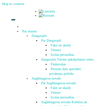
Skip to content
Par mums
Daugavpils
Par Daugavpili
Fakti un skaitļi
Vēsture
Izcilas personības
Daugavpils Tūristu apkalpošanas centrs
Ekskursijas
Personu datu apstrādes
privātuma politika
Augšdaugavas novads
Par Augšdaugavas novadu
Fakti un skaitļi
Vēsture
Izcilas personības
Augšdaugavas novada Kultūras un