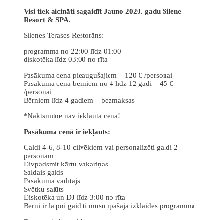
Visi tiek aicināti sagaidīt Jauno 2020. gadu Silene
Resort & SPA.
Silenes Terases Restorāns:
programma no 22:00 līdz 01:00
diskotēka līdz 03:00 no rīta
Pasākuma cena pieaugušajiem – 120 € /personai
Pasākuma cena bērniem no 4 līdz 12 gadi – 45 €
/personai
Bērniem līdz 4 gadiem – bezmaksas
*Naktsmītne nav iekļauta cenā!
Pasākuma cenā ir iekļauts:
Galdi 4-6, 8-10 cilvēkiem vai personalizēti galdi 2
personām
Divpadsmit kārtu vakariņas
Saldais galds
Pasākuma vadītājs
Svētku salūts
Diskotēka un DJ līdz 3:00 no rīta
Bērni ir laipni gaidīti mūsu īpašajā izklaides programmā