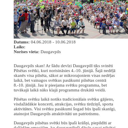
Datums:
04.06.2018 - 10.06.2018
Laiks:
Norises vieta:
Daugavpils
Daugavpils skan! Ar šādu devīzi Daugavpilī tiks svinēti
Pilsētas svētki, kuri norisināsies 4.-10. jūnijā. Šajā nedēļā
skanēs visa pilsēta, sākot ar mikrorajoniem visas nedēļas
laikā, bet vainagos svētkus pasākumi pilsētas centrā
8.-10. jūnijā. Jau ir pieejama svētku programma, bet
tuvākajā laikā nāks klajā programma drukātā veidā.
Pilsētas svētku laikā notiks tradicionālais svētku gājiens,
visdažādākie koncerti, atrakcijas, svētku tirdziņš, sporta
aktivitātes. Visi svētku pasākumi šogad būs īpaši skanīgi,
atainojot Daugavpils atraktivitāti un patriotismu.
Daugavpils pilsētas svētki būs īpaši krāšņi, piepildīti ar
dažādām emocijām, ko daugavpilieši dāvās savai pilsētai