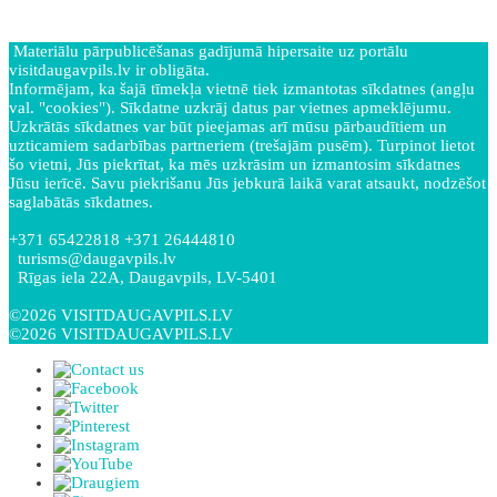
Materiālu pārpublicēšanas gadījumā hipersaite uz portālu
visitdaugavpils.lv ir obligāta.
Informējam, ka šajā tīmekļa vietnē tiek izmantotas sīkdatnes (angļu
val. "cookies"). Sīkdatne uzkrāj datus par vietnes apmeklējumu.
Uzkrātās sīkdatnes var būt pieejamas arī mūsu pārbaudītiem un
uzticamiem sadarbības partneriem (trešajām pusēm). Turpinot lietot
šo vietni, Jūs piekrītat, ka mēs uzkrāsim un izmantosim sīkdatnes
Jūsu ierīcē. Savu piekrišanu Jūs jebkurā laikā varat atsaukt, nodzēšot
saglabātās sīkdatnes.
+371 65422818 +371 26444810
turisms@daugavpils.lv
Rīgas iela 22A, Daugavpils, LV-5401
©2026 VISITDAUGAVPILS.LV
©2026 VISITDAUGAVPILS.LV