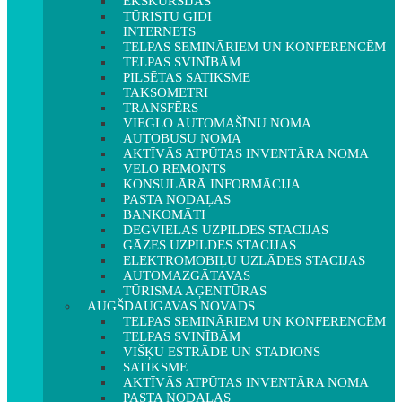
EKSKURSIJAS
TŪRISTU GIDI
INTERNETS
TELPAS SEMINĀRIEM UN KONFERENCĒM
TELPAS SVINĪBĀM
PILSĒTAS SATIKSME
TAKSOMETRI
TRANSFĒRS
VIEGLO AUTOMAŠĪNU NOMA
AUTOBUSU NOMA
AKTĪVĀS ATPŪTAS INVENTĀRA NOMA
VELO REMONTS
KONSULĀRĀ INFORMĀCIJA
PASTA NODAĻAS
BANKOMĀTI
DEGVIELAS UZPILDES STACIJAS
GĀZES UZPILDES STACIJAS
ELEKTROMOBIĻU UZLĀDES STACIJAS
AUTOMAZGĀTAVAS
TŪRISMA AĢENTŪRAS
AUGŠDAUGAVAS NOVADS
TELPAS SEMINĀRIEM UN KONFERENCĒM
TELPAS SVINĪBĀM
VIŠĶU ESTRĀDE UN STADIONS
SATIKSME
AKTĪVĀS ATPŪTAS INVENTĀRA NOMA
PASTA NODAĻAS