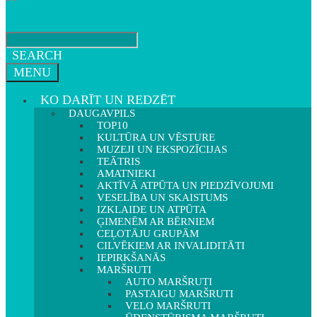
SEARCH
MENU
KO DARĪT UN REDZĒT
DAUGAVPILS
TOP10
KULTŪRA UN VĒSTURE
MUZEJI UN EKSPOZĪCIJAS
TEĀTRIS
AMATNIEKI
AKTĪVĀ ATPŪTA UN PIEDZĪVOJUMI
VESELĪBA UN SKAISTUMS
IZKLAIDE UN ATPŪTA
ĢIMENĒM AR BĒRNIEM
CEĻOTĀJU GRUPĀM
CILVĒKIEM AR INVALIDITĀTI
IEPIRKŠANĀS
MARŠRUTI
AUTO MARŠRUTI
PASTAIGU MARŠRUTI
VELO MARŠRUTI