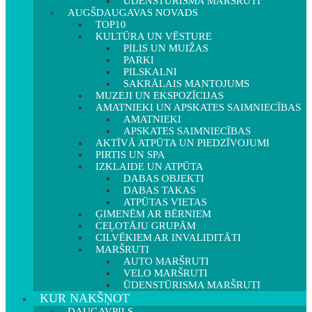
ŪDENSTŪRISMA MARŠRUTI
AUGŠDAUGAVAS NOVADS
TOP10
KULTŪRA UN VĒSTURE
PILIS UN MUIŽAS
PARKI
PILSKALNI
SAKRĀLAIS MANTOJUMS
MUZEJI UN EKSPOZĪCIJAS
AMATNIEKI UN APSKATES SAIMNIECĪBAS
AMATNIEKI
APSKATES SAIMNIECĪBAS
AKTĪVĀ ATPŪTA UN PIEDZĪVOJUMI
PIRTIS UN SPA
IZKLAIDE UN ATPŪTA
DABAS OBJEKTI
DABAS TAKAS
ATPŪTAS VIETAS
ĢIMENĒM AR BĒRNIEM
CEĻOTĀJU GRUPĀM
CILVĒKIEM AR INVALIDITĀTI
MARŠRUTI
AUTO MARŠRUTI
VELO MARŠRUTI
ŪDENSTŪRISMA MARŠRUTI
KUR NAKŠŅOT
DAUGAVPILS