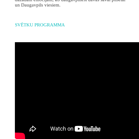
un Daugavpils viesiem.
SVĒTKU PROGRAMMA