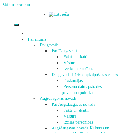
Skip to content
Par mums
Daugavpils
Par Daugavpili
Fakti un skaitļi
Vēsture
Izcilas personības
Daugavpils Tūristu apkalpošanas centrs
Ekskursijas
Personu datu apstrādes
privātuma politika
Augšdaugavas novads
Par Augšdaugavas novadu
Fakti un skaitļi
Vēsture
Izcilas personības
Augšdaugavas novada Kultūras un