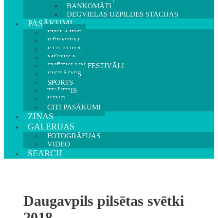
BANKOMĀTI
DEGVIELAS UZPILDES STACIJAS
PASĀKUMI
IZKLAIDE
BĒRNIEM
KULTŪRA
MŪZIKA
SVĒTKI UN FESTIVĀLI
IZSTĀDES
SPORTS
TEĀTRIS
KINO
CITI PASĀKUMI
ZIŅAS
GALERIJAS
FOTOGRĀFIJAS
VIDEO
SEARCH
Daugavpils pilsētas svētki
2018