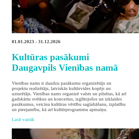
01.01.2023 - 31.12.2026
Kultūras pasākumi
Daugavpils Vienības namā
Vienības nams ir daudzu pasākumu organizētājs un
projektu realizētājs, latviskās kultūrvides kopējs un
uzturētājs. Vienības nams organizē valsts un pilsētas, kā arī
gadskārtu svētkus un koncertus, izglītojošos un izklaides
pasākumus, veicina kultūras vērtību saglabāšanu, izplatību
un pieejamību, kā arī kultūrprogrammu apmaiņu.
Lasīt vairāk