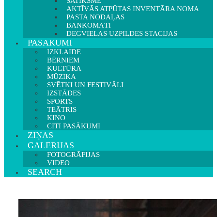
SATIKSME
AKTĪVĀS ATPŪTAS INVENTĀRA NOMA
PASTA NODAĻAS
BANKOMĀTI
DEGVIELAS UZPILDES STACIJAS
PASĀKUMI
IZKLAIDE
BĒRNIEM
KULTŪRA
MŪZIKA
SVĒTKI UN FESTIVĀLI
IZSTĀDES
SPORTS
TEĀTRIS
KINO
CITI PASĀKUMI
ZIŅAS
GALERIJAS
FOTOGRĀFIJAS
VIDEO
SEARCH