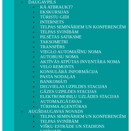
DAUGAVPILS
KĀ ATBRAUKT?
EKSKURSIJAS
TŪRISTU GIDI
INTERNETS
TELPAS SEMINĀRIEM UN KONFERENCĒM
TELPAS SVINĪBĀM
PILSĒTAS SATIKSME
TAKSOMETRI
TRANSFĒRS
VIEGLO AUTOMAŠĪNU NOMA
AUTOBUSU NOMA
AKTĪVĀS ATPŪTAS INVENTĀRA NOMA
VELO REMONTS
KONSULĀRĀ INFORMĀCIJA
PASTA NODAĻAS
BANKOMĀTI
DEGVIELAS UZPILDES STACIJAS
GĀZES UZPILDES STACIJAS
ELEKTROMOBIĻU UZLĀDES STACIJAS
AUTOMAZGĀTAVAS
TŪRISMA AĢENTŪRAS
AUGŠDAUGAVAS NOVADS
TELPAS SEMINĀRIEM UN KONFERENCĒM
TELPAS SVINĪBĀM
VIŠĶU ESTRĀDE UN STADIONS