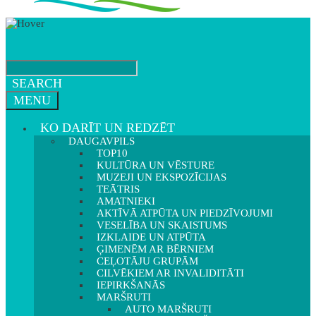
SEARCH
MENU
KO DARĪT UN REDZĒT
DAUGAVPILS
TOP10
KULTŪRA UN VĒSTURE
MUZEJI UN EKSPOZĪCIJAS
TEĀTRIS
AMATNIEKI
AKTĪVĀ ATPŪTA UN PIEDZĪVOJUMI
VESELĪBA UN SKAISTUMS
IZKLAIDE UN ATPŪTA
ĢIMENĒM AR BĒRNIEM
CEĻOTĀJU GRUPĀM
CILVĒKIEM AR INVALIDITĀTI
IEPIRKŠANĀS
MARŠRUTI
AUTO MARŠRUTI