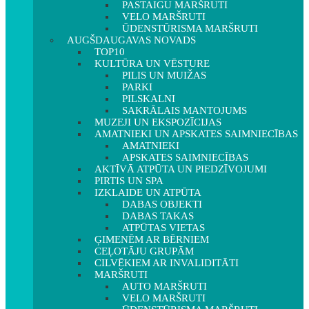
PASTAIGU MARŠRUTI
VELO MARŠRUTI
ŪDENSTŪRISMA MARŠRUTI
AUGŠDAUGAVAS NOVADS
TOP10
KULTŪRA UN VĒSTURE
PILIS UN MUIŽAS
PARKI
PILSKALNI
SAKRĀLAIS MANTOJUMS
MUZEJI UN EKSPOZĪCIJAS
AMATNIEKI UN APSKATES SAIMNIECĪBAS
AMATNIEKI
APSKATES SAIMNIECĪBAS
AKTĪVĀ ATPŪTA UN PIEDZĪVOJUMI
PIRTIS UN SPA
IZKLAIDE UN ATPŪTA
DABAS OBJEKTI
DABAS TAKAS
ATPŪTAS VIETAS
ĢIMENĒM AR BĒRNIEM
CEĻOTĀJU GRUPĀM
CILVĒKIEM AR INVALIDITĀTI
MARŠRUTI
AUTO MARŠRUTI
VELO MARŠRUTI