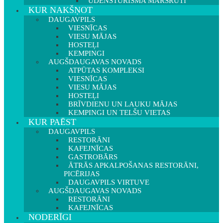
ŪDENSTŪRISMA MARŠRUTI
KUR NAKŠŅOT
DAUGAVPILS
VIESNĪCAS
VIESU MĀJAS
HOSTEĻI
KEMPINGI
AUGŠDAUGAVAS NOVADS
ATPŪTAS KOMPLEKSI
VIESNĪCAS
VIESU MĀJAS
HOSTEĻI
BRĪVDIENU UN LAUKU MĀJAS
KEMPINGI UN TELŠU VIETAS
KUR PAĒST
DAUGAVPILS
RESTORĀNI
KAFEJNĪCAS
GASTROBĀRS
ĀTRĀS APKALPOŠANAS RESTORĀNI,
PICĒRIJAS
DAUGAVPILS VIRTUVE
AUGŠDAUGAVAS NOVADS
RESTORĀNI
KAFEJNĪCAS
NODERĪGI