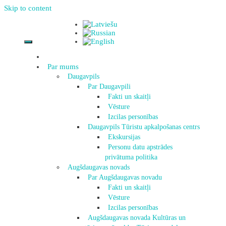
Skip to content
Par mums
Daugavpils
Par Daugavpili
Fakti un skaitļi
Vēsture
Izcilas personības
Daugavpils Tūristu apkalpošanas centrs
Ekskursijas
Personu datu apstrādes
privātuma politika
Augšdaugavas novads
Par Augšdaugavas novadu
Fakti un skaitļi
Vēsture
Izcilas personības
Augšdaugavas novada Kultūras un