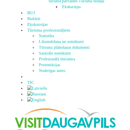
tūrisma pārvaldes Tūrisma nodaļa
Ekskursijas
BUJ
Bukleti
Ekskursijas
Tūrisma profesionāļiem
Statistika
Likumdošana un noteikumi
Tūrisma plānošanas dokumenti
Saistošie noteikumi
Profesionālā literatūra
Prezentācijas
Noderīgas saites
TIC