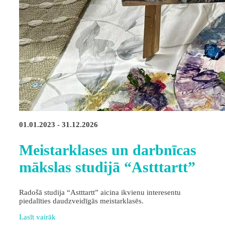
01.01.2023 - 31.12.2026
Meistarklases un darbnīcas
mākslas studijā “Astttartt”
Radošā studija “Astttartt” aicina ikvienu interesentu
piedalīties daudzveidīgās meistarklasēs.
Lasīt vairāk