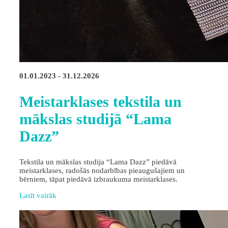
01.01.2023 - 31.12.2026
Meistarklases tekstila un
mākslas studijā “Lama
Dazz”
Tekstila un mākslas studija “Lama Dazz” piedāvā
meistarklases, radošās nodarbības pieaugušajiem un
bērniem, tāpat piedāvā izbraukuma meistarklases.
Lasīt vairāk