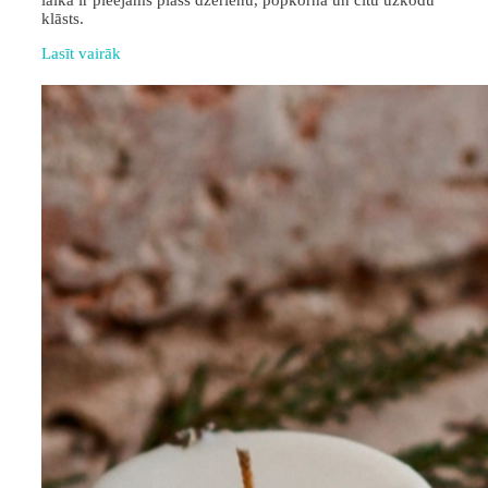
laikā ir pieejams plašs dzērienu, popkorna un citu uzkodu
klāsts.
Lasīt vairāk