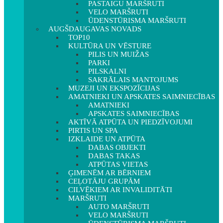
PASTAIGU MARŠRUTI
VELO MARŠRUTI
ŪDENSTŪRISMA MARŠRUTI
AUGŠDAUGAVAS NOVADS
TOP10
KULTŪRA UN VĒSTURE
PILIS UN MUIŽAS
PARKI
PILSKALNI
SAKRĀLAIS MANTOJUMS
MUZEJI UN EKSPOZĪCIJAS
AMATNIEKI UN APSKATES SAIMNIECĪBAS
AMATNIEKI
APSKATES SAIMNIECĪBAS
AKTĪVĀ ATPŪTA UN PIEDZĪVOJUMI
PIRTIS UN SPA
IZKLAIDE UN ATPŪTA
DABAS OBJEKTI
DABAS TAKAS
ATPŪTAS VIETAS
ĢIMENĒM AR BĒRNIEM
CEĻOTĀJU GRUPĀM
CILVĒKIEM AR INVALIDITĀTI
MARŠRUTI
AUTO MARŠRUTI
VELO MARŠRUTI