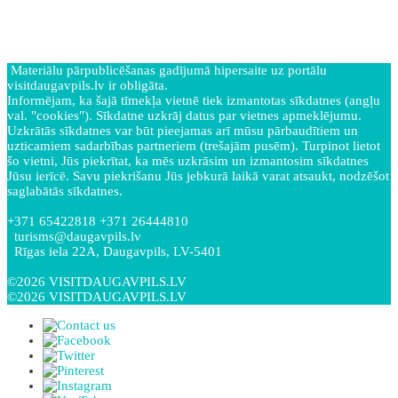
Materiālu pārpublicēšanas gadījumā hipersaite uz portālu
visitdaugavpils.lv ir obligāta.
Informējam, ka šajā tīmekļa vietnē tiek izmantotas sīkdatnes (angļu
val. "cookies"). Sīkdatne uzkrāj datus par vietnes apmeklējumu.
Uzkrātās sīkdatnes var būt pieejamas arī mūsu pārbaudītiem un
uzticamiem sadarbības partneriem (trešajām pusēm). Turpinot lietot
šo vietni, Jūs piekrītat, ka mēs uzkrāsim un izmantosim sīkdatnes
Jūsu ierīcē. Savu piekrišanu Jūs jebkurā laikā varat atsaukt, nodzēšot
saglabātās sīkdatnes.
+371 65422818 +371 26444810
turisms@daugavpils.lv
Rīgas iela 22A, Daugavpils, LV-5401
©2026 VISITDAUGAVPILS.LV
©2026 VISITDAUGAVPILS.LV