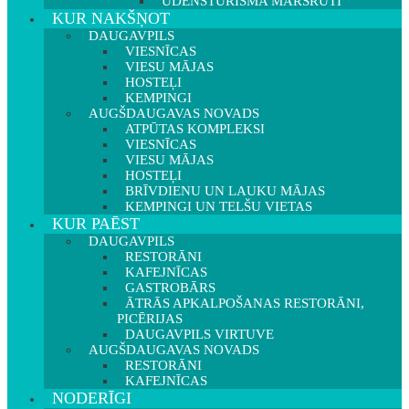
ŪDENSTŪRISMA MARŠRUTI
KUR NAKŠŅOT
DAUGAVPILS
VIESNĪCAS
VIESU MĀJAS
HOSTEĻI
KEMPINGI
AUGŠDAUGAVAS NOVADS
ATPŪTAS KOMPLEKSI
VIESNĪCAS
VIESU MĀJAS
HOSTEĻI
BRĪVDIENU UN LAUKU MĀJAS
KEMPINGI UN TELŠU VIETAS
KUR PAĒST
DAUGAVPILS
RESTORĀNI
KAFEJNĪCAS
GASTROBĀRS
ĀTRĀS APKALPOŠANAS RESTORĀNI,
PICĒRIJAS
DAUGAVPILS VIRTUVE
AUGŠDAUGAVAS NOVADS
RESTORĀNI
KAFEJNĪCAS
NODERĪGI