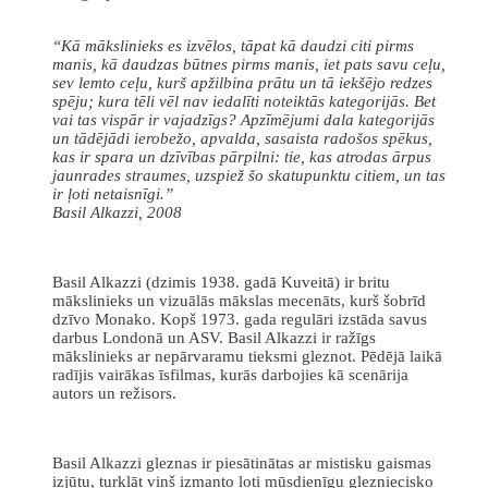
“Kā mākslinieks es izvēlos, tāpat kā daudzi citi pirms
manis, kā daudzas būtnes pirms manis, iet pats savu ceļu,
sev lemto ceļu, kurš apžilbina prātu un tā iekšējo redzes
spēju; kura tēli vēl nav iedalīti noteiktās kategorijās. Bet
vai tas vispār ir vajadzīgs? Apzīmējumi dala kategorijās
un tādējādi ierobežo, apvalda, sasaista radošos spēkus,
kas ir spara un dzīvības pārpilni: tie, kas atrodas ārpus
jaunrades straumes, uzspiež šo skatupunktu citiem, un tas
ir ļoti netaisnīgi.”
Basil Alkazzi, 2008
Basil Alkazzi (dzimis 1938. gadā Kuveitā) ir britu
mākslinieks un vizuālās mākslas mecenāts, kurš šobrīd
dzīvo Monako. Kopš 1973. gada regulāri izstāda savus
darbus Londonā un ASV. Basil Alkazzi ir ražīgs
mākslinieks ar nepārvaramu tieksmi gleznot. Pēdējā laikā
radījis vairākas īsfilmas, kurās darbojies kā scenārija
autors un režisors.
Basil Alkazzi gleznas ir piesātinātas ar mistisku gaismas
izjūtu, turklāt viņš izmanto ļoti mūsdienīgu glezniecisko