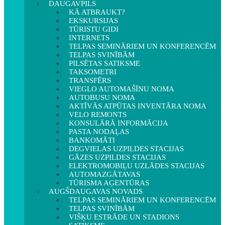
DAUGAVPILS
KĀ ATBRAUKT?
EKSKURSIJAS
TŪRISTU GIDI
INTERNETS
TELPAS SEMINĀRIEM UN KONFERENCĒM
TELPAS SVINĪBĀM
PILSĒTAS SATIKSME
TAKSOMETRI
TRANSFĒRS
VIEGLO AUTOMAŠĪNU NOMA
AUTOBUSU NOMA
AKTĪVĀS ATPŪTAS INVENTĀRA NOMA
VELO REMONTS
KONSULĀRĀ INFORMĀCIJA
PASTA NODAĻAS
BANKOMĀTI
DEGVIELAS UZPILDES STACIJAS
GĀZES UZPILDES STACIJAS
ELEKTROMOBIĻU UZLĀDES STACIJAS
AUTOMAZGĀTAVAS
TŪRISMA AĢENTŪRAS
AUGŠDAUGAVAS NOVADS
TELPAS SEMINĀRIEM UN KONFERENCĒM
TELPAS SVINĪBĀM
VIŠĶU ESTRĀDE UN STADIONS