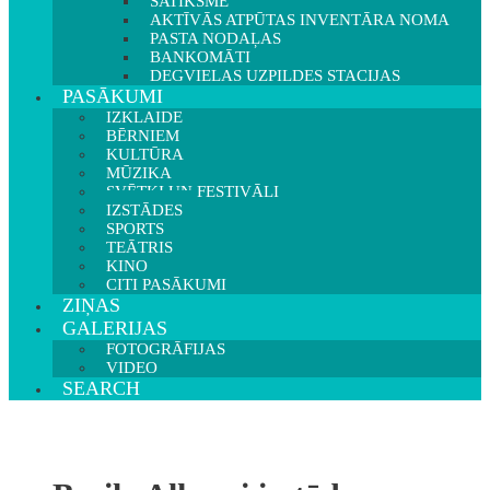
SATIKSME
AKTĪVĀS ATPŪTAS INVENTĀRA NOMA
PASTA NODAĻAS
BANKOMĀTI
DEGVIELAS UZPILDES STACIJAS
PASĀKUMI
IZKLAIDE
BĒRNIEM
KULTŪRA
MŪZIKA
SVĒTKI UN FESTIVĀLI
IZSTĀDES
SPORTS
TEĀTRIS
KINO
CITI PASĀKUMI
ZIŅAS
GALERIJAS
FOTOGRĀFIJAS
VIDEO
SEARCH