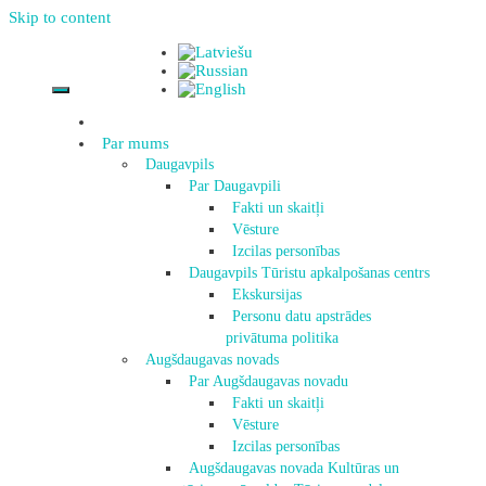
Skip to content
Par mums
Daugavpils
Par Daugavpili
Fakti un skaitļi
Vēsture
Izcilas personības
Daugavpils Tūristu apkalpošanas centrs
Ekskursijas
Personu datu apstrādes
privātuma politika
Augšdaugavas novads
Par Augšdaugavas novadu
Fakti un skaitļi
Vēsture
Izcilas personības
Augšdaugavas novada Kultūras un