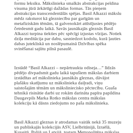
formu leksiku. Mākslinieka smalkās abstrakcijas peldina
visuma jūrā ārkārtīgi dažādas formas. Tās pieņem
abstrakcijas transcendentālās spējas. Basil Alkazzi mākslu
mēdz raksturot kā glezniecību par garīgām un
metafiziskām tēmām, tā galvenokārt attīstījusies pēdējo
četrdesmit gadu laikā. Savās jaunākajās gleznās Basil
Alkazzi turpina tiekties pēc spēcīgi izjustas vīzijas. Notiek
dziļa meditācija par dabu, sasniedzot kodolu, kurā ļauties
dabas jutekliskā un noslēpumainā Dzīvības spēka
svinēšanai sajūtu pilnā pasaulē.
Izstādē “Basil Alkazzi – nepārtraukta odiseja…” līdzās
pēdējo divpadsmit gadu laikā tapušiem mākslas darbiem
izstādītas arī mākslinieka jaunākās gleznas, dāvājot
plašāku skatījumu uz mākslinieka daiļradi, viņu
saistošajām tēmām un māksliniecisko pēctecību. Guaša
tehnikā risinātie darbi uz rokām darināta papīra papildina
Daugavpils Marka Rotko mākslas centra mākslas
kolekciju kā dāsns ziedojums no paša mākslinieka.
Basil Alkazzi gleznas ir atrodamas vairāk nekā 35 muzeju
un publiskajās kolekcijās ASV, Lielbritānijā, Izraēlā,
Kuveitā, Polijā un Latvijā, tostarp Metropolitēna mākslas