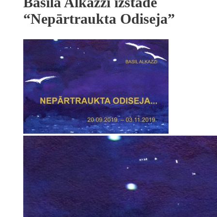
Basila Alkazzi izstāde
“Nepārtraukta Odiseja”