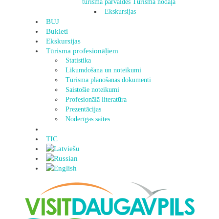
tūrisma pārvaldes Tūrisma nodaļa
Ekskursijas
BUJ
Bukleti
Ekskursijas
Tūrisma profesionāļiem
Statistika
Likumdošana un noteikumi
Tūrisma plānošanas dokumenti
Saistošie noteikumi
Profesionālā literatūra
Prezentācijas
Noderīgas saites
TIC