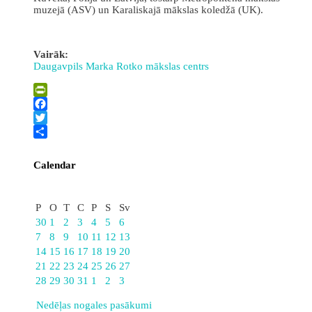
muzejā (ASV) un Karaliskajā mākslas koledžā (UK).
Vairāk:
Daugavpils Marka Rotko mākslas centrs
PrintFriendly
Facebook
Twitter
Share
Calendar
Oktobris
P
O
T
C
P
S
Sv
30
1
2
3
4
5
6
7
8
9
10
11
12
13
14
15
16
17
18
19
20
21
22
23
24
25
26
27
28
29
30
31
1
2
3
Nedēļas nogales pasākumi