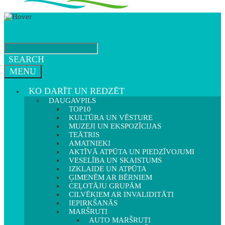
SEARCH
MENU
KO DARĪT UN REDZĒT
DAUGAVPILS
TOP10
KULTŪRA UN VĒSTURE
MUZEJI UN EKSPOZĪCIJAS
TEĀTRIS
AMATNIEKI
AKTĪVĀ ATPŪTA UN PIEDZĪVOJUMI
VESELĪBA UN SKAISTUMS
IZKLAIDE UN ATPŪTA
ĢIMENĒM AR BĒRNIEM
CEĻOTĀJU GRUPĀM
CILVĒKIEM AR INVALIDITĀTI
IEPIRKŠANĀS
MARŠRUTI
AUTO MARŠRUTI