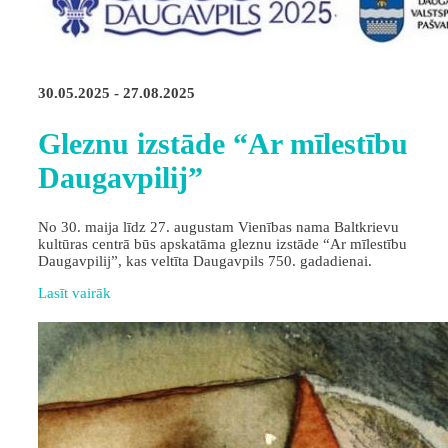
30.05.2025 - 27.08.2025
Gleznu izstāde “Ar mīlestību
Daugavpilij”
No 30. maija līdz 27. augustam Vienības nama Baltkrievu
kultūras centrā būs apskatāma gleznu izstāde “Ar mīlestību
Daugavpilij”, kas veltīta Daugavpils 750. gadadienai.
Lasīt vairāk