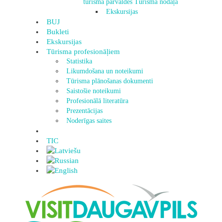
tūrisma pārvaldes Tūrisma nodaļa
Ekskursijas
BUJ
Bukleti
Ekskursijas
Tūrisma profesionāļiem
Statistika
Likumdošana un noteikumi
Tūrisma plānošanas dokumenti
Saistošie noteikumi
Profesionālā literatūra
Prezentācijas
Noderīgas saites
TIC