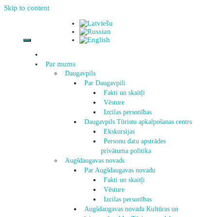
Skip to content
Par mums
Daugavpils
Par Daugavpili
Fakti un skaitļi
Vēsture
Izcilas personības
Daugavpils Tūristu apkalpošanas centrs
Ekskursijas
Personu datu apstrādes
privātuma politika
Augšdaugavas novads
Par Augšdaugavas novadu
Fakti un skaitļi
Vēsture
Izcilas personības
Augšdaugavas novada Kultūras un