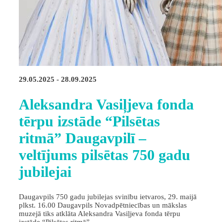
29.05.2025 - 28.09.2025
Aleksandra Vasiļjeva fonda
tērpu izstāde “Pilsētas
ritmā” Daugavpilī –
veltījums pilsētas 750 gadu
jubilejai
Daugavpils 750 gadu jubilejas svinību ietvaros, 29. maijā
plkst. 16.00 Daugavpils Novadpētniecības un mākslas
muzejā tiks atklāta Aleksandra Vasiļjeva fonda tērpu
izstāde “Pilsētas ritmā”.