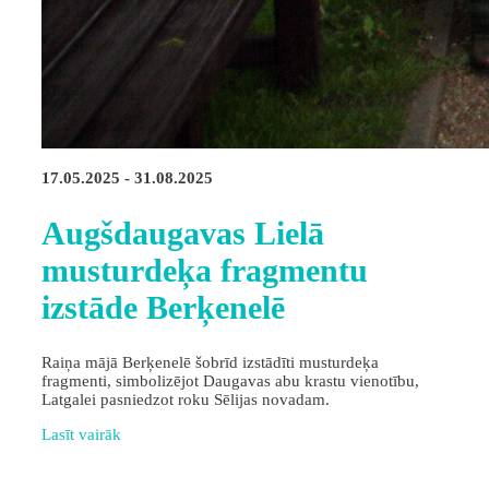
17.05.2025 - 31.08.2025
Augšdaugavas Lielā
musturdeķa fragmentu
izstāde Berķenelē
Raiņa mājā Berķenelē šobrīd izstādīti musturdeķa
fragmenti, simbolizējot Daugavas abu krastu vienotību,
Latgalei pasniedzot roku Sēlijas novadam.
Lasīt vairāk