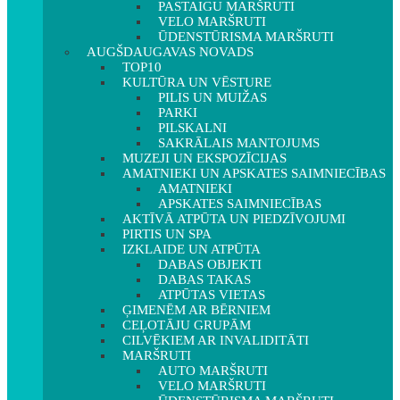
PASTAIGU MARŠRUTI
VELO MARŠRUTI
ŪDENSTŪRISMA MARŠRUTI
AUGŠDAUGAVAS NOVADS
TOP10
KULTŪRA UN VĒSTURE
PILIS UN MUIŽAS
PARKI
PILSKALNI
SAKRĀLAIS MANTOJUMS
MUZEJI UN EKSPOZĪCIJAS
AMATNIEKI UN APSKATES SAIMNIECĪBAS
AMATNIEKI
APSKATES SAIMNIECĪBAS
AKTĪVĀ ATPŪTA UN PIEDZĪVOJUMI
PIRTIS UN SPA
IZKLAIDE UN ATPŪTA
DABAS OBJEKTI
DABAS TAKAS
ATPŪTAS VIETAS
ĢIMENĒM AR BĒRNIEM
CEĻOTĀJU GRUPĀM
CILVĒKIEM AR INVALIDITĀTI
MARŠRUTI
AUTO MARŠRUTI
VELO MARŠRUTI