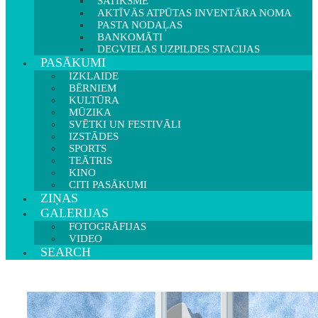
SATIKSME
AKTĪVĀS ATPŪTAS INVENTĀRA NOMA
PASTA NODAĻAS
BANKOMĀTI
DEGVIELAS UZPILDES STACIJAS
PASĀKUMI
IZKLAIDE
BĒRNIEM
KULTŪRA
MŪZIKA
SVĒTKI UN FESTIVĀLI
IZSTĀDES
SPORTS
TEĀTRIS
KINO
CITI PASĀKUMI
ZIŅAS
GALERIJAS
FOTOGRĀFIJAS
VIDEO
SEARCH