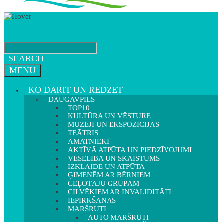
SEARCH
MENU
KO DARĪT UN REDZĒT
DAUGAVPILS
TOP10
KULTŪRA UN VĒSTURE
MUZEJI UN EKSPOZĪCIJAS
TEĀTRIS
AMATNIEKI
AKTĪVĀ ATPŪTA UN PIEDZĪVOJUMI
VESELĪBA UN SKAISTUMS
IZKLAIDE UN ATPŪTA
ĢIMENĒM AR BĒRNIEM
CEĻOTĀJU GRUPĀM
CILVĒKIEM AR INVALIDITĀTI
IEPIRKŠANĀS
MARŠRUTI
AUTO MARŠRUTI