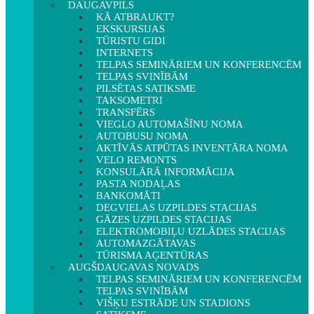
DAUGAVPILS
KĀ ATBRAUKT?
EKSKURSIJAS
TŪRISTU GIDI
INTERNETS
TELPAS SEMINĀRIEM UN KONFERENCĒM
TELPAS SVINĪBĀM
PILSĒTAS SATIKSME
TAKSOMETRI
TRANSFĒRS
VIEGLO AUTOMAŠĪNU NOMA
AUTOBUSU NOMA
AKTĪVĀS ATPŪTAS INVENTĀRA NOMA
VELO REMONTS
KONSULĀRĀ INFORMĀCIJA
PASTA NODAĻAS
BANKOMĀTI
DEGVIELAS UZPILDES STACIJAS
GĀZES UZPILDES STACIJAS
ELEKTROMOBIĻU UZLĀDES STACIJAS
AUTOMAZGĀTAVAS
TŪRISMA AĢENTŪRAS
AUGŠDAUGAVAS NOVADS
TELPAS SEMINĀRIEM UN KONFERENCĒM
TELPAS SVINĪBĀM
VIŠĶU ESTRĀDE UN STADIONS