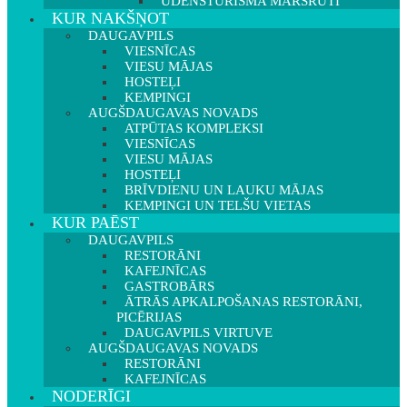
ŪDENSTŪRISMA MARŠRUTI
KUR NAKŠŅOT
DAUGAVPILS
VIESNĪCAS
VIESU MĀJAS
HOSTEĻI
KEMPINGI
AUGŠDAUGAVAS NOVADS
ATPŪTAS KOMPLEKSI
VIESNĪCAS
VIESU MĀJAS
HOSTEĻI
BRĪVDIENU UN LAUKU MĀJAS
KEMPINGI UN TELŠU VIETAS
KUR PAĒST
DAUGAVPILS
RESTORĀNI
KAFEJNĪCAS
GASTROBĀRS
ĀTRĀS APKALPOŠANAS RESTORĀNI,
PICĒRIJAS
DAUGAVPILS VIRTUVE
AUGŠDAUGAVAS NOVADS
RESTORĀNI
KAFEJNĪCAS
NODERĪGI