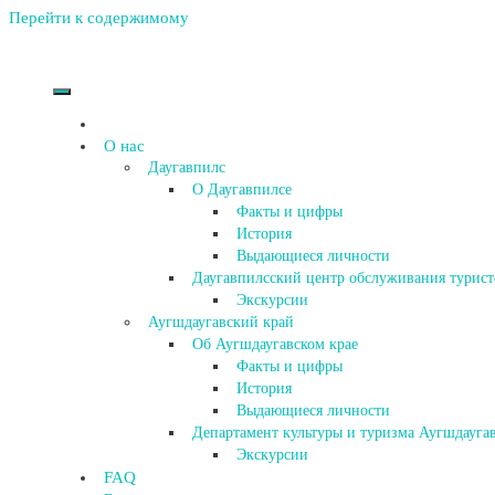
Перейти к содержимому
О нас
Даугавпилс
О Даугавпилсе
Факты и цифры
История
Выдающиеся личности
Даугавпилсский центр обслуживания турист
Экскурсии
Аугшдаугавский край
Об Аугшдаугавском крае
Факты и цифры
История
Выдающиеся личности
Департамент культуры и туризма Аугшдаугав
Экскурсии
FAQ