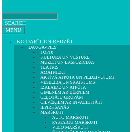
SEARCH
MENU
KO DARĪT UN REDZĒT
DAUGAVPILS
TOP10
KULTŪRA UN VĒSTURE
MUZEJI UN EKSPOZĪCIJAS
TEĀTRIS
AMATNIEKI
AKTĪVĀ ATPŪTA UN PIEDZĪVOJUMI
VESELĪBA UN SKAISTUMS
IZKLAIDE UN ATPŪTA
ĢIMENĒM AR BĒRNIEM
CEĻOTĀJU GRUPĀM
CILVĒKIEM AR INVALIDITĀTI
IEPIRKŠANĀS
MARŠRUTI
AUTO MARŠRUTI
PASTAIGU MARŠRUTI
VELO MARŠRUTI