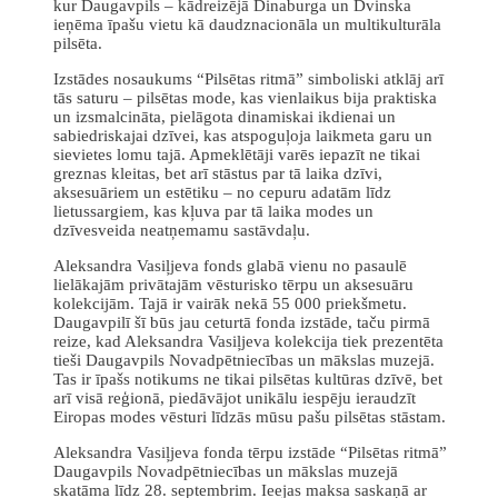
kur Daugavpils – kādreizējā Dinaburga un Dvinska
ieņēma īpašu vietu kā daudznacionāla un multikulturāla
pilsēta.
Izstādes nosaukums “Pilsētas ritmā” simboliski atklāj arī
tās saturu – pilsētas mode, kas vienlaikus bija praktiska
un izsmalcināta, pielāgota dinamiskai ikdienai un
sabiedriskajai dzīvei, kas atspoguļoja laikmeta garu un
sievietes lomu tajā. Apmeklētāji varēs iepazīt ne tikai
greznas kleitas, bet arī stāstus par tā laika dzīvi,
aksesuāriem un estētiku – no cepuru adatām līdz
lietussargiem, kas kļuva par tā laika modes un
dzīvesveida neatņemamu sastāvdaļu.
Aleksandra Vasiļjeva fonds glabā vienu no pasaulē
lielākajām privātajām vēsturisko tērpu un aksesuāru
kolekcijām. Tajā ir vairāk nekā 55 000 priekšmetu.
Daugavpilī šī būs jau ceturtā fonda izstāde, taču pirmā
reize, kad Aleksandra Vasiļjeva kolekcija tiek prezentēta
tieši Daugavpils Novadpētniecības un mākslas muzejā.
Tas ir īpašs notikums ne tikai pilsētas kultūras dzīvē, bet
arī visā reģionā, piedāvājot unikālu iespēju ieraudzīt
Eiropas modes vēsturi līdzās mūsu pašu pilsētas stāstam.
Aleksandra Vasiļjeva fonda tērpu izstāde “Pilsētas ritmā”
Daugavpils Novadpētniecības un mākslas muzejā
skatāma līdz 28. septembrim. Ieejas maksa saskaņā ar