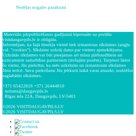
Nedēļas nogales pasākumi
Materiālu pārpublicēšanas gadījumā hipersaite uz portālu
visitdaugavpils.lv ir obligāta.
Informējam, ka šajā tīmekļa vietnē tiek izmantotas sīkdatnes (angļu
val. "cookies"). Sīkdatne uzkrāj datus par vietnes apmeklējumu.
Uzkrātās sīkdatnes var būt pieejamas arī mūsu pārbaudītiem un
uzticamiem sadarbības partneriem (trešajām pusēm). Turpinot lietot
šo vietni, Jūs piekrītat, ka mēs uzkrāsim un izmantosim sīkdatnes
Jūsu ierīcē. Savu piekrišanu Jūs jebkurā laikā varat atsaukt, nodzēšot
saglabātās sīkdatnes.
+371 65422818 +371 26444810
turisms@daugavpils.lv
Rīgas iela 22A, Daugavpils, LV-5401
©2026 VISITDAUGAVPILS.LV
©2026 VISITDAUGAVPILS.LV