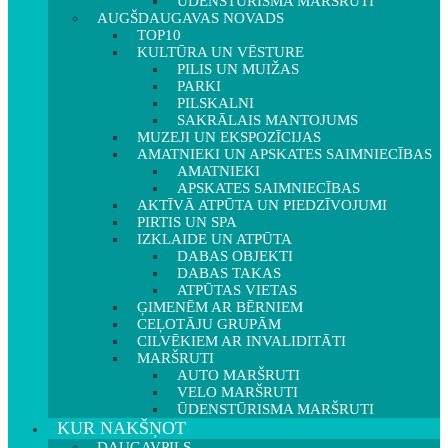
ŪDENSTŪRISMA MARŠRUTI
AUGŠDAUGAVAS NOVADS
TOP10
KULTŪRA UN VĒSTURE
PILIS UN MUIŽAS
PARKI
PILSKALNI
SAKRĀLAIS MANTOJUMS
MUZEJI UN EKSPOZĪCIJAS
AMATNIEKI UN APSKATES SAIMNIECĪBAS
AMATNIEKI
APSKATES SAIMNIECĪBAS
AKTĪVĀ ATPŪTA UN PIEDZĪVOJUMI
PIRTIS UN SPA
IZKLAIDE UN ATPŪTA
DABAS OBJEKTI
DABAS TAKAS
ATPŪTAS VIETAS
ĢIMENĒM AR BĒRNIEM
CEĻOTĀJU GRUPĀM
CILVĒKIEM AR INVALIDITĀTI
MARŠRUTI
AUTO MARŠRUTI
VELO MARŠRUTI
ŪDENSTŪRISMA MARŠRUTI
KUR NAKŠŅOT
DAUGAVPILS