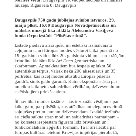
muzejs, Rīgas iela 8, Daugavpils
Daugavpils 750 gadu jubilejas svinību ietvaros, 29.
maijā plkst. 16.00 Daugavpils Novadpētniecības un
mākslas muzejā tika atklāta Aleksandra Vasiļjeva
fonda tērpu izstāde “Pilsētas ritmā”.
Izstāde piedāvā aizraujošu un estētiski izsmalcinātu
ceļojumu cauri Eiropas modes vēsturei laika posmā no
19. gadsimta vidus līdz 20. gadsimta vidum – no krāšņām
krinolīna kleitām līdz
Art Deco
ģeometriskajam
skarbumam. Apmeklētājiem būs iespēja aplūkot 50
autentiskus tērpus, vairāk nekā 200 aksesuārus un 35
portretus, kas izceļ modes attīstību Eiropas pilsētās
gandrīz simts gadu garumā. Katrs eksponāts stāsta par
noteiktu laikmetu, sabiedrības vērtībām, dzīvesveidu un
estētiskajiem priekšstatiem.
Šī nav tikai modes izstāde – tas ir vizuāls vēstījums par
laika garu, par pilsētām, kas attīstības un elegances ritmā
soļojušas pretim jaunam dzīvesveidam. Izstādē iezīmēta
arī ciešā saikne starp modi un sabiedrības pārmaiņām –
no korsetēs iespiestām figūrām līdz brīvākām un
funkcionālākām apģērba formām. Tā ir arī liecība par
Eiropas kultūras ietekmi Krievijas impērijas pierobežā,