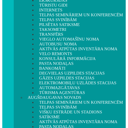
EKSKURSIJAS
TŪRISTU GIDI
INTERNETS
TELPAS SEMINĀRIEM UN KONFERENCĒM
TELPAS SVINĪBĀM
PILSĒTAS SATIKSME
TAKSOMETRI
TRANSFĒRS
VIEGLO AUTOMAŠĪNU NOMA
AUTOBUSU NOMA
AKTĪVĀS ATPŪTAS INVENTĀRA NOMA
VELO REMONTS
KONSULĀRĀ INFORMĀCIJA
PASTA NODAĻAS
BANKOMĀTI
DEGVIELAS UZPILDES STACIJAS
GĀZES UZPILDES STACIJAS
ELEKTROMOBIĻU UZLĀDES STACIJAS
AUTOMAZGĀTAVAS
TŪRISMA AĢENTŪRAS
AUGŠDAUGAVAS NOVADS
TELPAS SEMINĀRIEM UN KONFERENCĒM
TELPAS SVINĪBĀM
VIŠĶU ESTRĀDE UN STADIONS
SATIKSME
AKTĪVĀS ATPŪTAS INVENTĀRA NOMA
PASTA NODAĻAS