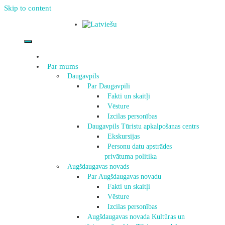
Skip to content
Par mums
Daugavpils
Par Daugavpili
Fakti un skaitļi
Vēsture
Izcilas personības
Daugavpils Tūristu apkalpošanas centrs
Ekskursijas
Personu datu apstrādes
privātuma politika
Augšdaugavas novads
Par Augšdaugavas novadu
Fakti un skaitļi
Vēsture
Izcilas personības
Augšdaugavas novada Kultūras un