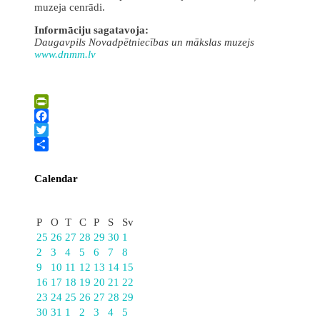
muzeja cenrādi.
Informāciju sagatavoja:
Daugavpils Novadpētniecības un mākslas muzejs
www.dnmm.lv
PrintFriendly
Facebook
Twitter
Share
Calendar
Decembris
P
O
T
C
P
S
Sv
25
26
27
28
29
30
1
2
3
4
5
6
7
8
9
10
11
12
13
14
15
16
17
18
19
20
21
22
23
24
25
26
27
28
29
30
31
1
2
3
4
5