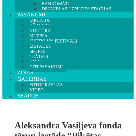
BANKOMĀTI
DEGVIELAS UZPILDES STACIJAS
PASĀKUMI
IZKLAIDE
BĒRNIEM
KULTŪRA
MŪZIKA
SVĒTKI UN FESTIVĀLI
IZSTĀDES
SPORTS
TEĀTRIS
KINO
CITI PASĀKUMI
ZIŅAS
GALERIJAS
FOTOGRĀFIJAS
VIDEO
SEARCH
Aleksandra Vasiļjeva fonda
tērpu izstāde “Pilsētas