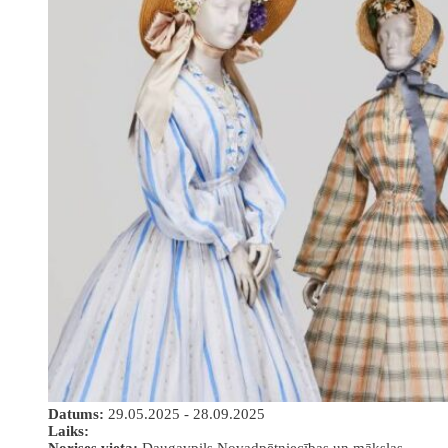
Datums:
29.05.2025 - 28.09.2025
Laiks:
Norises vieta:
Daugavpils Novadpētniecības un mākslas