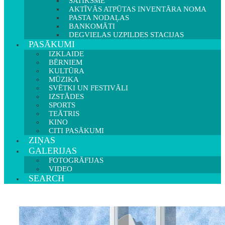
SATIKSME
AKTĪVĀS ATPŪTAS INVENTĀRA NOMA
PASTA NODAĻAS
BANKOMĀTI
DEGVIELAS UZPILDES STACIJAS
PASĀKUMI
IZKLAIDE
BĒRNIEM
KULTŪRA
MŪZIKA
SVĒTKI UN FESTIVĀLI
IZSTĀDES
SPORTS
TEĀTRIS
KINO
CITI PASĀKUMI
ZIŅAS
GALERIJAS
FOTOGRĀFIJAS
VIDEO
SEARCH