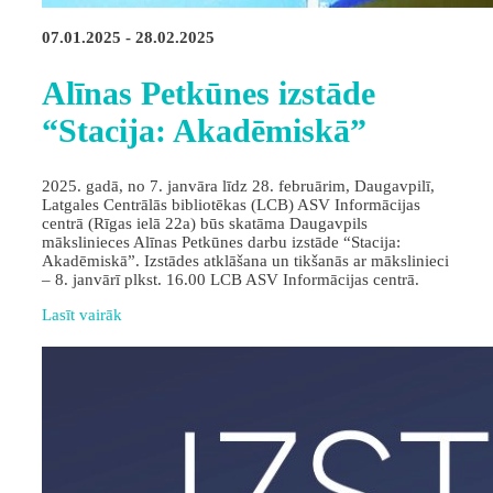
07.01.2025 - 28.02.2025
Alīnas Petkūnes izstāde
“Stacija: Akadēmiskā”
2025. gadā, no 7. janvāra līdz 28. februārim, Daugavpilī,
Latgales Centrālās bibliotēkas (LCB) ASV Informācijas
centrā (Rīgas ielā 22a) būs skatāma Daugavpils
mākslinieces Alīnas Petkūnes darbu izstāde “Stacija:
Akadēmiskā”. Izstādes atklāšana un tikšanās ar mākslinieci
– 8. janvārī plkst. 16.00 LCB ASV Informācijas centrā.
Lasīt vairāk