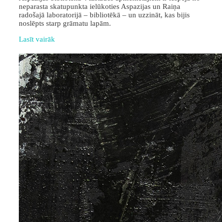
neparasta skatupunkta ielūkoties Aspazijas un Raiņa
radošajā laboratorijā – bibliotēkā – un uzzināt, kas bijis
noslēpts starp grāmatu lapām.
Lasīt vairāk