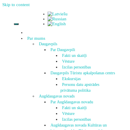
Skip to content
Par mums
Daugavpils
Par Daugavpili
Fakti un skaitļi
Vēsture
Izcilas personības
Daugavpils Tūristu apkalpošanas centrs
Ekskursijas
Personu datu apstrādes
privātuma politika
Augšdaugavas novads
Par Augšdaugavas novadu
Fakti un skaitļi
Vēsture
Izcilas personības
Augšdaugavas novada Kultūras un