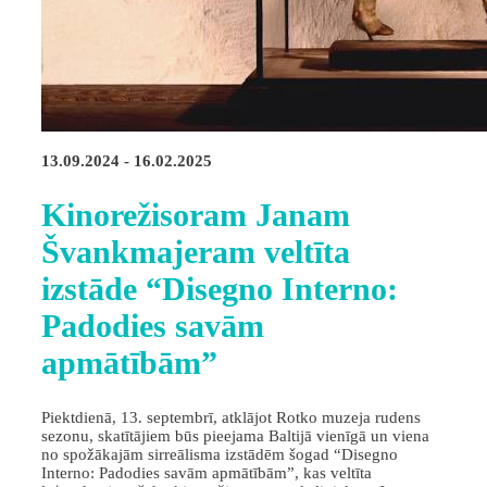
13.09.2024 - 16.02.2025
Kinorežisoram Janam
Švankmajeram veltīta
izstāde “Disegno Interno:
Padodies savām
apmātībām”
Piektdienā, 13. septembrī, atklājot Rotko muzeja rudens
sezonu, skatītājiem būs pieejama Baltijā vienīgā un viena
no spožākajām sirreālisma izstādēm šogad “Disegno
Interno: Padodies savām apmātībām”, kas veltīta