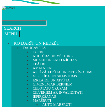
SEARCH
MENU
KO DARĪT UN REDZĒT
DAUGAVPILS
TOP10
KULTŪRA UN VĒSTURE
MUZEJI UN EKSPOZĪCIJAS
TEĀTRIS
AMATNIEKI
AKTĪVĀ ATPŪTA UN PIEDZĪVOJUMI
VESELĪBA UN SKAISTUMS
IZKLAIDE UN ATPŪTA
ĢIMENĒM AR BĒRNIEM
CEĻOTĀJU GRUPĀM
CILVĒKIEM AR INVALIDITĀTI
IEPIRKŠANĀS
MARŠRUTI
AUTO MARŠRUTI