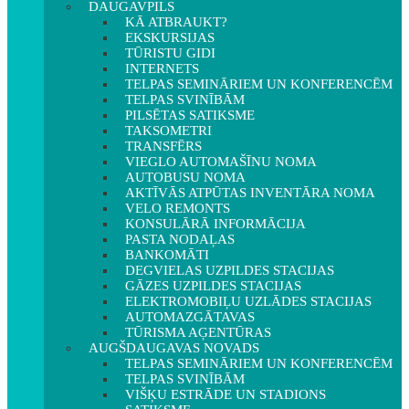
DAUGAVPILS
KĀ ATBRAUKT?
EKSKURSIJAS
TŪRISTU GIDI
INTERNETS
TELPAS SEMINĀRIEM UN KONFERENCĒM
TELPAS SVINĪBĀM
PILSĒTAS SATIKSME
TAKSOMETRI
TRANSFĒRS
VIEGLO AUTOMAŠĪNU NOMA
AUTOBUSU NOMA
AKTĪVĀS ATPŪTAS INVENTĀRA NOMA
VELO REMONTS
KONSULĀRĀ INFORMĀCIJA
PASTA NODAĻAS
BANKOMĀTI
DEGVIELAS UZPILDES STACIJAS
GĀZES UZPILDES STACIJAS
ELEKTROMOBIĻU UZLĀDES STACIJAS
AUTOMAZGĀTAVAS
TŪRISMA AĢENTŪRAS
AUGŠDAUGAVAS NOVADS
TELPAS SEMINĀRIEM UN KONFERENCĒM
TELPAS SVINĪBĀM
VIŠĶU ESTRĀDE UN STADIONS