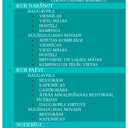
ŪDENSTŪRISMA MARŠRUTI
KUR NAKŠŅOT
DAUGAVPILS
VIESNĪCAS
VIESU MĀJAS
HOSTEĻI
KEMPINGI
AUGŠDAUGAVAS NOVADS
ATPŪTAS KOMPLEKSI
VIESNĪCAS
VIESU MĀJAS
HOSTEĻI
BRĪVDIENU UN LAUKU MĀJAS
KEMPINGI UN TELŠU VIETAS
KUR PAĒST
DAUGAVPILS
RESTORĀNI
KAFEJNĪCAS
GASTROBĀRS
ĀTRĀS APKALPOŠANAS RESTORĀNI,
PICĒRIJAS
DAUGAVPILS VIRTUVE
AUGŠDAUGAVAS NOVADS
RESTORĀNI
KAFEJNĪCAS
NODERĪGI