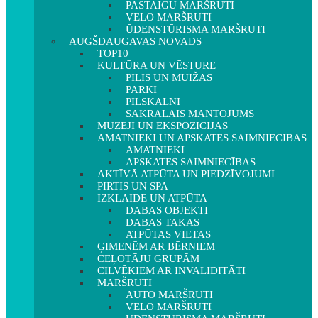
PASTAIGU MARŠRUTI
VELO MARŠRUTI
ŪDENSTŪRISMA MARŠRUTI
AUGŠDAUGAVAS NOVADS
TOP10
KULTŪRA UN VĒSTURE
PILIS UN MUIŽAS
PARKI
PILSKALNI
SAKRĀLAIS MANTOJUMS
MUZEJI UN EKSPOZĪCIJAS
AMATNIEKI UN APSKATES SAIMNIECĪBAS
AMATNIEKI
APSKATES SAIMNIECĪBAS
AKTĪVĀ ATPŪTA UN PIEDZĪVOJUMI
PIRTIS UN SPA
IZKLAIDE UN ATPŪTA
DABAS OBJEKTI
DABAS TAKAS
ATPŪTAS VIETAS
ĢIMENĒM AR BĒRNIEM
CEĻOTĀJU GRUPĀM
CILVĒKIEM AR INVALIDITĀTI
MARŠRUTI
AUTO MARŠRUTI
VELO MARŠRUTI