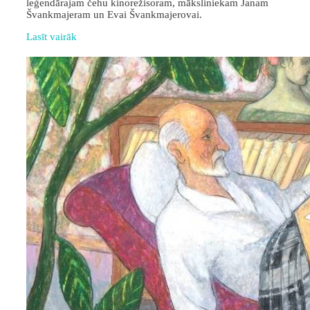
leģendārajam čehu kinorežisoram, māksliniekam Janam
Švankmajeram un Evai Švankmajerovai.
Lasīt vairāk