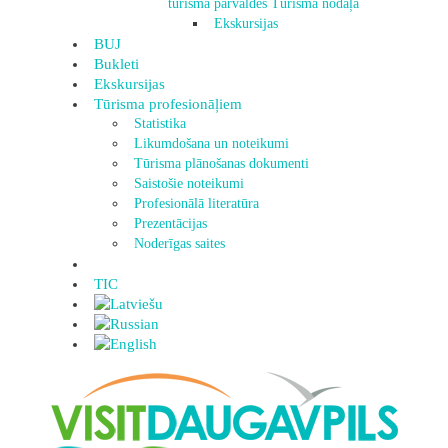
tūrisma pārvaldes Tūrisma nodaļa
Ekskursijas
BUJ
Bukleti
Ekskursijas
Tūrisma profesionāļiem
Statistika
Likumdošana un noteikumi
Tūrisma plānošanas dokumenti
Saistošie noteikumi
Profesionālā literatūra
Prezentācijas
Noderīgas saites
TIC