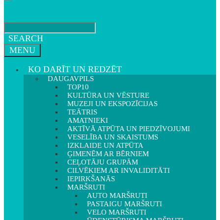
SEARCH
MENU
KO DARĪT UN REDZĒT
DAUGAVPILS
TOP10
KULTŪRA UN VĒSTURE
MUZEJI UN EKSPOZĪCIJAS
TEĀTRIS
AMATNIEKI
AKTĪVĀ ATPŪTA UN PIEDZĪVOJUMI
VESELĪBA UN SKAISTUMS
IZKLAIDE UN ATPŪTA
ĢIMENĒM AR BĒRNIEM
CEĻOTĀJU GRUPĀM
CILVĒKIEM AR INVALIDITĀTI
IEPIRKŠANĀS
MARŠRUTI
AUTO MARŠRUTI
PASTAIGU MARŠRUTI
VELO MARŠRUTI