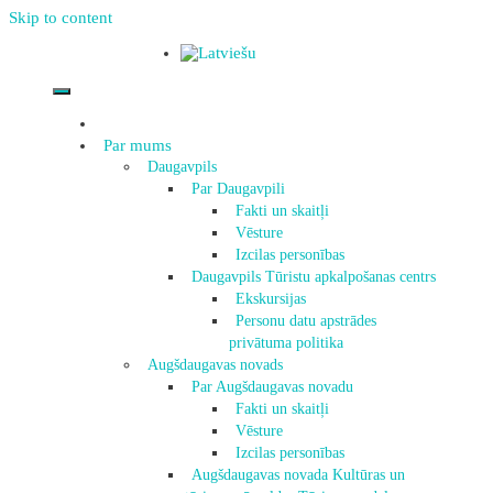
Skip to content
Par mums
Daugavpils
Par Daugavpili
Fakti un skaitļi
Vēsture
Izcilas personības
Daugavpils Tūristu apkalpošanas centrs
Ekskursijas
Personu datu apstrādes
privātuma politika
Augšdaugavas novads
Par Augšdaugavas novadu
Fakti un skaitļi
Vēsture
Izcilas personības
Augšdaugavas novada Kultūras un