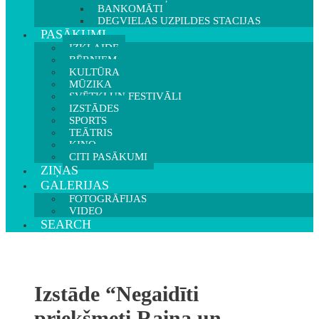
BANKOMĀTI
DEGVIELAS UZPILDES STACIJAS
PASĀKUMI
IZKLAIDE
BĒRNIEM
KULTŪRA
MŪZIKA
SVĒTKI UN FESTIVĀLI
IZSTĀDES
SPORTS
TEĀTRIS
KINO
CITI PASĀKUMI
ZIŅAS
GALERIJAS
FOTOGRĀFIJAS
VIDEO
SEARCH
Izstāde “Negaidīti
priekšmeti Raiņa un