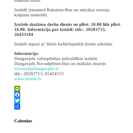
mākslas darbi.
Izstādē izmantoti Rakstniecības un mūzikas muzeja
krājuma materiāli.
Izstāde skatāma darba dienās no plkst. 10.00 līdz plkst.
16.00. Informācija par izstādi: tālr.: 20203713,
26433184
Izstāde tapusi ar Valsts kultūrkapitāla fonda atbalstu.
Informācija:
Daugavpils valstspilsētas pašvaldības iestāde
Daugavpils Novadpētniecības un mākslas muzejs
museum@daugavpils.lv
tālr.: 20203713, 65424155
www.dnmm.lv
PrintFriendly
Facebook
Twitter
Share
Calendar
Augusts