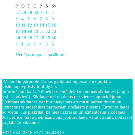
P
O
T
C
P
S
Sv
27
28
29
30
31
1
2
3
4
5
6
7
8
9
10
11
12
13
14
15
16
17
18
19
20
21
22
23
24
25
26
27
28
29
30
31
1
2
3
4
5
6
Nedēļas nogales pasākumi
Materiālu pārpublicēšanas gadījumā hipersaite uz portālu
visitdaugavpils.lv ir obligāta.
Informējam, ka šajā tīmekļa vietnē tiek izmantotas sīkdatnes (angļu
val. "cookies"). Sīkdatne uzkrāj datus par vietnes apmeklējumu.
Uzkrātās sīkdatnes var būt pieejamas arī mūsu pārbaudītiem un
uzticamiem sadarbības partneriem (trešajām pusēm). Turpinot lietot
šo vietni, Jūs piekrītat, ka mēs uzkrāsim un izmantosim sīkdatnes
Jūsu ierīcē. Savu piekrišanu Jūs jebkurā laikā varat atsaukt, nodzēšot
saglabātās sīkdatnes.
+371 65422818 +371 26444810