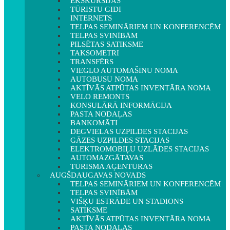
EKSKURSIJAS
TŪRISTU GIDI
INTERNETS
TELPAS SEMINĀRIEM UN KONFERENCĒM
TELPAS SVINĪBĀM
PILSĒTAS SATIKSME
TAKSOMETRI
TRANSFĒRS
VIEGLO AUTOMAŠĪNU NOMA
AUTOBUSU NOMA
AKTĪVĀS ATPŪTAS INVENTĀRA NOMA
VELO REMONTS
KONSULĀRĀ INFORMĀCIJA
PASTA NODAĻAS
BANKOMĀTI
DEGVIELAS UZPILDES STACIJAS
GĀZES UZPILDES STACIJAS
ELEKTROMOBIĻU UZLĀDES STACIJAS
AUTOMAZGĀTAVAS
TŪRISMA AĢENTŪRAS
AUGŠDAUGAVAS NOVADS
TELPAS SEMINĀRIEM UN KONFERENCĒM
TELPAS SVINĪBĀM
VIŠĶU ESTRĀDE UN STADIONS
SATIKSME
AKTĪVĀS ATPŪTAS INVENTĀRA NOMA
PASTA NODAĻAS