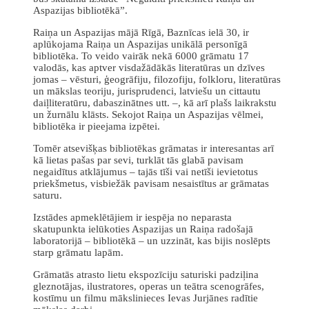
Aspazijas bibliotēkā”.
Raiņa un Aspazijas mājā Rīgā, Baznīcas ielā 30, ir
aplūkojama Raiņa un Aspazijas unikālā personīgā
bibliotēka. To veido vairāk nekā 6000 grāmatu 17
valodās, kas aptver visdažādākās literatūras un dzīves
jomas – vēsturi, ģeogrāfiju, filozofiju, folkloru, literatūras
un mākslas teoriju, jurisprudenci, latviešu un cittautu
daiļliteratūru, dabaszinātnes utt. –, kā arī plašs laikrakstu
un žurnālu klāsts. Sekojot Raiņa un Aspazijas vēlmei,
bibliotēka ir pieejama izpētei.
Tomēr atsevišķas bibliotēkas grāmatas ir interesantas arī
kā lietas pašas par sevi, turklāt tās glabā pavisam
negaidītus atklājumus – tajās tīši vai netīši ievietotus
priekšmetus, visbiežāk pavisam nesaistītus ar grāmatas
saturu.
Izstādes apmeklētājiem ir iespēja no neparasta
skatupunkta ielūkoties Aspazijas un Raiņa radošajā
laboratorijā – bibliotēkā – un uzzināt, kas bijis noslēpts
starp grāmatu lapām.
Grāmatās atrasto lietu ekspozīciju saturiski padziļina
gleznotājas, ilustratores, operas un teātra scenogrāfes,
kostīmu un filmu mākslinieces Ievas Jurjānes radītie