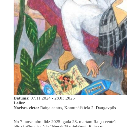
Datums:
07.11.2024 - 28.03.2025
Laiks:
Norises vieta:
Raiņa centrs, Komunālā iela 2. Daugavpils
No 7. novembra līdz 2025. gada 28. martam Raiņa centrā
būs skatāma izstāde “Negaidīti priekšmeti Raiņa un