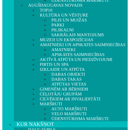
ŪDENSTŪRISMA MARŠRUTI
AUGŠDAUGAVAS NOVADS
TOP10
KULTŪRA UN VĒSTURE
PILIS UN MUIŽAS
PARKI
PILSKALNI
SAKRĀLAIS MANTOJUMS
MUZEJI UN EKSPOZĪCIJAS
AMATNIEKI UN APSKATES SAIMNIECĪBAS
AMATNIEKI
APSKATES SAIMNIECĪBAS
AKTĪVĀ ATPŪTA UN PIEDZĪVOJUMI
PIRTIS UN SPA
IZKLAIDE UN ATPŪTA
DABAS OBJEKTI
DABAS TAKAS
ATPŪTAS VIETAS
ĢIMENĒM AR BĒRNIEM
CEĻOTĀJU GRUPĀM
CILVĒKIEM AR INVALIDITĀTI
MARŠRUTI
AUTO MARŠRUTI
VELO MARŠRUTI
ŪDENSTŪRISMA MARŠRUTI
KUR NAKŠŅOT
DAUGAVPILS