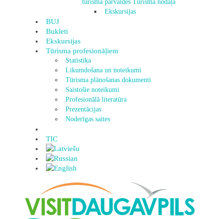
tūrisma pārvaldes Tūrisma nodaļa
Ekskursijas
BUJ
Bukleti
Ekskursijas
Tūrisma profesionāļiem
Statistika
Likumdošana un noteikumi
Tūrisma plānošanas dokumenti
Saistošie noteikumi
Profesionālā literatūra
Prezentācijas
Noderīgas saites
TIC