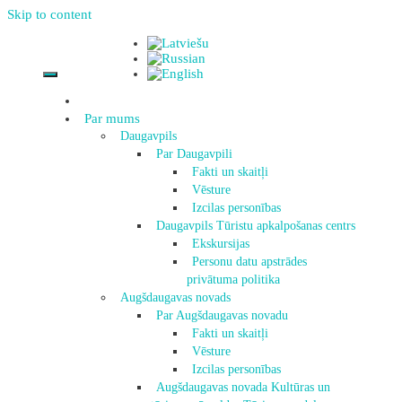
Skip to content
Par mums
Daugavpils
Par Daugavpili
Fakti un skaitļi
Vēsture
Izcilas personības
Daugavpils Tūristu apkalpošanas centrs
Ekskursijas
Personu datu apstrādes
privātuma politika
Augšdaugavas novads
Par Augšdaugavas novadu
Fakti un skaitļi
Vēsture
Izcilas personības
Augšdaugavas novada Kultūras un