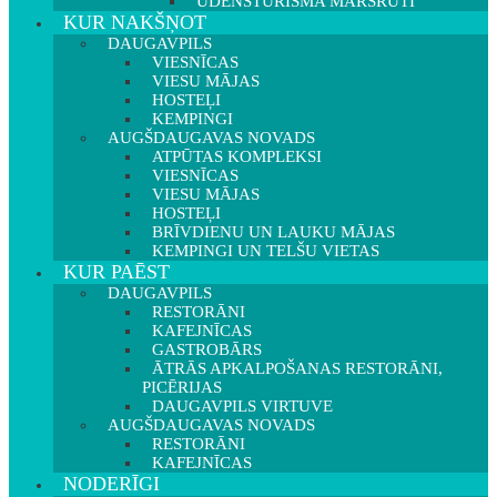
ŪDENSTŪRISMA MARŠRUTI
KUR NAKŠŅOT
DAUGAVPILS
VIESNĪCAS
VIESU MĀJAS
HOSTEĻI
KEMPINGI
AUGŠDAUGAVAS NOVADS
ATPŪTAS KOMPLEKSI
VIESNĪCAS
VIESU MĀJAS
HOSTEĻI
BRĪVDIENU UN LAUKU MĀJAS
KEMPINGI UN TELŠU VIETAS
KUR PAĒST
DAUGAVPILS
RESTORĀNI
KAFEJNĪCAS
GASTROBĀRS
ĀTRĀS APKALPOŠANAS RESTORĀNI,
PICĒRIJAS
DAUGAVPILS VIRTUVE
AUGŠDAUGAVAS NOVADS
RESTORĀNI
KAFEJNĪCAS
NODERĪGI