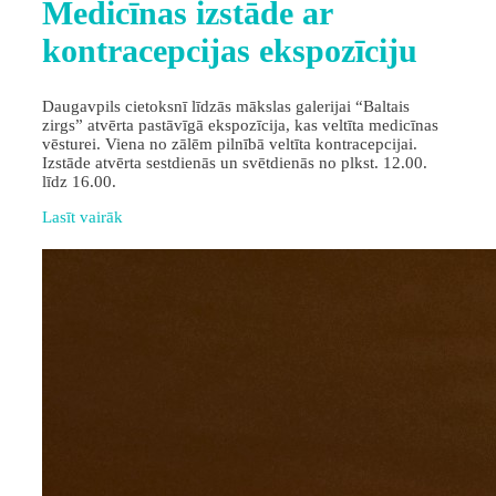
Medicīnas izstāde ar
kontracepcijas ekspozīciju
Daugavpils cietoksnī līdzās mākslas galerijai “Baltais
zirgs” atvērta pastāvīgā ekspozīcija, kas veltīta medicīnas
vēsturei. Viena no zālēm pilnībā veltīta kontracepcijai.
Izstāde atvērta sestdienās un svētdienās no plkst. 12.00.
līdz 16.00.
Lasīt vairāk