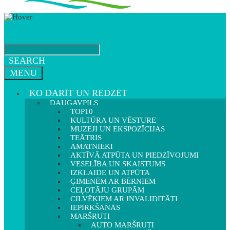
SEARCH
MENU
KO DARĪT UN REDZĒT
DAUGAVPILS
TOP10
KULTŪRA UN VĒSTURE
MUZEJI UN EKSPOZĪCIJAS
TEĀTRIS
AMATNIEKI
AKTĪVĀ ATPŪTA UN PIEDZĪVOJUMI
VESELĪBA UN SKAISTUMS
IZKLAIDE UN ATPŪTA
ĢIMENĒM AR BĒRNIEM
CEĻOTĀJU GRUPĀM
CILVĒKIEM AR INVALIDITĀTI
IEPIRKŠANĀS
MARŠRUTI
AUTO MARŠRUTI