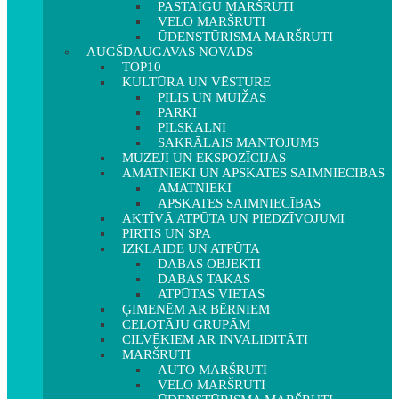
PASTAIGU MARŠRUTI
VELO MARŠRUTI
ŪDENSTŪRISMA MARŠRUTI
AUGŠDAUGAVAS NOVADS
TOP10
KULTŪRA UN VĒSTURE
PILIS UN MUIŽAS
PARKI
PILSKALNI
SAKRĀLAIS MANTOJUMS
MUZEJI UN EKSPOZĪCIJAS
AMATNIEKI UN APSKATES SAIMNIECĪBAS
AMATNIEKI
APSKATES SAIMNIECĪBAS
AKTĪVĀ ATPŪTA UN PIEDZĪVOJUMI
PIRTIS UN SPA
IZKLAIDE UN ATPŪTA
DABAS OBJEKTI
DABAS TAKAS
ATPŪTAS VIETAS
ĢIMENĒM AR BĒRNIEM
CEĻOTĀJU GRUPĀM
CILVĒKIEM AR INVALIDITĀTI
MARŠRUTI
AUTO MARŠRUTI
VELO MARŠRUTI