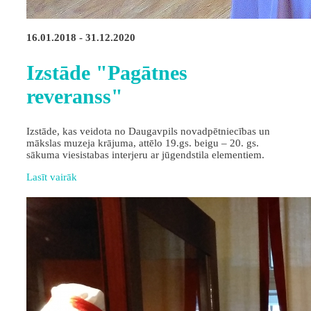
16.01.2018 - 31.12.2020
Izstāde "Pagātnes
reveranss"
Izstāde, kas veidota no Daugavpils novadpētniecības un
mākslas muzeja krājuma, attēlo 19.gs. beigu – 20. gs.
sākuma viesistabas interjeru ar jūgendstila elementiem.
Lasīt vairāk