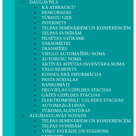
DAUGAVPILS
KĀ ATBRAUKT?
EKSKURSIJAS
TŪRISTU GIDI
INTERNETS
TELPAS SEMINĀRIEM UN KONFERENCĒM
TELPAS SVINĪBĀM
PILSĒTAS SATIKSME
TAKSOMETRI
TRANSFĒRS
VIEGLO AUTOMAŠĪNU NOMA
AUTOBUSU NOMA
AKTĪVĀS ATPŪTAS INVENTĀRA NOMA
VELO REMONTS
KONSULĀRĀ INFORMĀCIJA
PASTA NODAĻAS
BANKOMĀTI
DEGVIELAS UZPILDES STACIJAS
GĀZES UZPILDES STACIJAS
ELEKTROMOBIĻU UZLĀDES STACIJAS
AUTOMAZGĀTAVAS
TŪRISMA AĢENTŪRAS
AUGŠDAUGAVAS NOVADS
TELPAS SEMINĀRIEM UN KONFERENCĒM
TELPAS SVINĪBĀM
VIŠĶU ESTRĀDE UN STADIONS