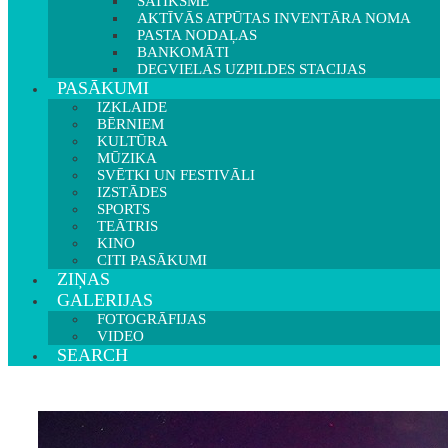
SATIKSME
AKTĪVĀS ATPŪTAS INVENTĀRA NOMA
PASTA NODAĻAS
BANKOMĀTI
DEGVIELAS UZPILDES STACIJAS
PASĀKUMI
IZKLAIDE
BĒRNIEM
KULTŪRA
MŪZIKA
SVĒTKI UN FESTIVĀLI
IZSTĀDES
SPORTS
TEĀTRIS
KINO
CITI PASĀKUMI
ZIŅAS
GALERIJAS
FOTOGRĀFIJAS
VIDEO
SEARCH