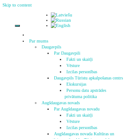
Skip to content
Par mums
Daugavpils
Par Daugavpili
Fakti un skaitļi
Vēsture
Izcilas personības
Daugavpils Tūristu apkalpošanas centrs
Ekskursijas
Personu datu apstrādes
privātuma politika
Augšdaugavas novads
Par Augšdaugavas novadu
Fakti un skaitļi
Vēsture
Izcilas personības
Augšdaugavas novada Kultūras un