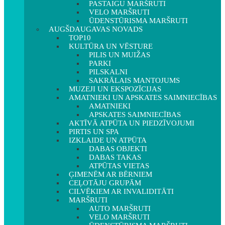
PASTAIGU MARŠRUTI
VELO MARŠRUTI
ŪDENSTŪRISMA MARŠRUTI
AUGŠDAUGAVAS NOVADS
TOP10
KULTŪRA UN VĒSTURE
PILIS UN MUIŽAS
PARKI
PILSKALNI
SAKRĀLAIS MANTOJUMS
MUZEJI UN EKSPOZĪCIJAS
AMATNIEKI UN APSKATES SAIMNIECĪBAS
AMATNIEKI
APSKATES SAIMNIECĪBAS
AKTĪVĀ ATPŪTA UN PIEDZĪVOJUMI
PIRTIS UN SPA
IZKLAIDE UN ATPŪTA
DABAS OBJEKTI
DABAS TAKAS
ATPŪTAS VIETAS
ĢIMENĒM AR BĒRNIEM
CEĻOTĀJU GRUPĀM
CILVĒKIEM AR INVALIDITĀTI
MARŠRUTI
AUTO MARŠRUTI
VELO MARŠRUTI