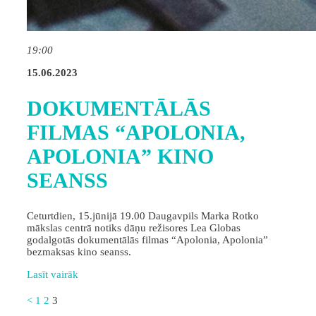
19:00
15.06.2023
DOKUMENTĀLĀS
FILMAS “APOLONIA,
APOLONIA” KINO
SEANSS
Ceturtdien, 15.jūnijā 19.00 Daugavpils Marka Rotko
mākslas centrā notiks dāņu režisores Lea Globas
godalgotās dokumentālās filmas “Apolonia, Apolonia”
bezmaksas kino seanss.
Lasīt vairāk
<
1
2
3