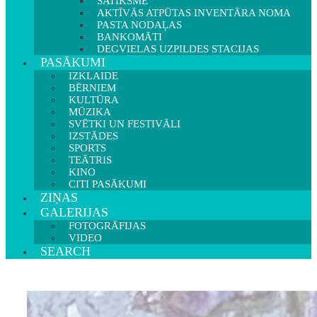
SATIKSME
AKTĪVĀS ATPŪTAS INVENTĀRA NOMA
PASTA NODAĻAS
BANKOMĀTI
DEGVIELAS UZPILDES STACIJAS
PASĀKUMI
IZKLAIDE
BĒRNIEM
KULTŪRA
MŪZIKA
SVĒTKI UN FESTIVĀLI
IZSTĀDES
SPORTS
TEĀTRIS
KINO
CITI PASĀKUMI
ZIŅAS
GALERIJAS
FOTOGRĀFIJAS
VIDEO
SEARCH