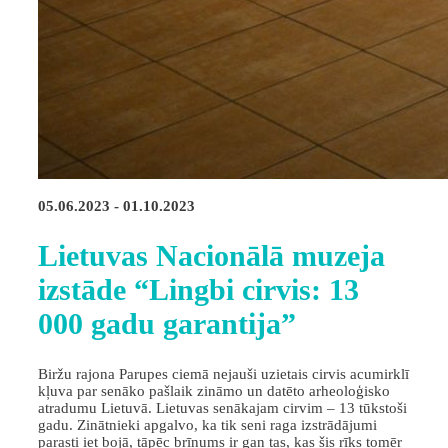
05.06.2023 - 01.10.2023
Lietuvas Nacionālā muzeja
izstāde “Lingbi cirvis: 13
000 gadu garantija”
Biržu rajona Parupes ciemā nejauši uzietais cirvis acumirklī
kļuva par senāko pašlaik zināmo un datēto arheoloģisko
atradumu Lietuvā. Lietuvas senākajam cirvim – 13 tūkstoši
gadu. Zinātnieki apgalvo, ka tik seni raga izstrādājumi
parasti iet bojā, tāpēc brīnums ir gan tas, kas šis rīks tomēr