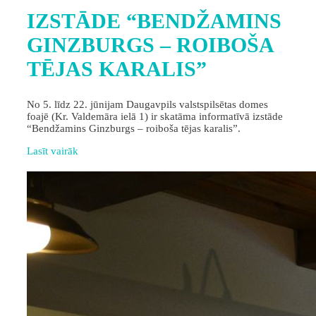
IZSTĀDE “BENDŽAMINS
GINZBURGS – ROIBOŠA
TĒJAS KARALIS”
No 5. līdz 22. jūnijam Daugavpils valstspilsētas domes
foajē (Kr. Valdemāra ielā 1) ir skatāma informatīvā izstāde
“Bendžamins Ginzburgs – roiboša tējas karalis”.
Lasīt vairāk