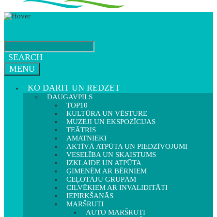
SEARCH
MENU
KO DARĪT UN REDZĒT
DAUGAVPILS
TOP10
KULTŪRA UN VĒSTURE
MUZEJI UN EKSPOZĪCIJAS
TEĀTRIS
AMATNIEKI
AKTĪVĀ ATPŪTA UN PIEDZĪVOJUMI
VESELĪBA UN SKAISTUMS
IZKLAIDE UN ATPŪTA
ĢIMENĒM AR BĒRNIEM
CEĻOTĀJU GRUPĀM
CILVĒKIEM AR INVALIDITĀTI
IEPIRKŠANĀS
MARŠRUTI
AUTO MARŠRUTI