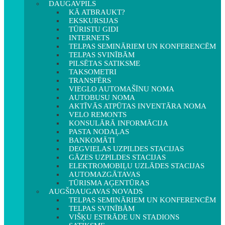
DAUGAVPILS
KĀ ATBRAUKT?
EKSKURSIJAS
TŪRISTU GIDI
INTERNETS
TELPAS SEMINĀRIEM UN KONFERENCĒM
TELPAS SVINĪBĀM
PILSĒTAS SATIKSME
TAKSOMETRI
TRANSFĒRS
VIEGLO AUTOMAŠĪNU NOMA
AUTOBUSU NOMA
AKTĪVĀS ATPŪTAS INVENTĀRA NOMA
VELO REMONTS
KONSULĀRĀ INFORMĀCIJA
PASTA NODAĻAS
BANKOMĀTI
DEGVIELAS UZPILDES STACIJAS
GĀZES UZPILDES STACIJAS
ELEKTROMOBIĻU UZLĀDES STACIJAS
AUTOMAZGĀTAVAS
TŪRISMA AĢENTŪRAS
AUGŠDAUGAVAS NOVADS
TELPAS SEMINĀRIEM UN KONFERENCĒM
TELPAS SVINĪBĀM
VIŠĶU ESTRĀDE UN STADIONS