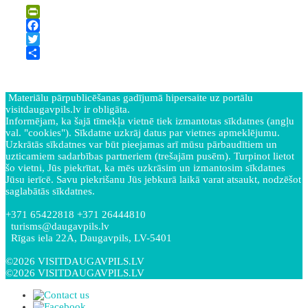
PrintFriendly
Facebook
Twitter
Share
Materiālu pārpublicēšanas gadījumā hipersaite uz portālu
visitdaugavpils.lv ir obligāta.
Informējam, ka šajā tīmekļa vietnē tiek izmantotas sīkdatnes (angļu
val. "cookies"). Sīkdatne uzkrāj datus par vietnes apmeklējumu.
Uzkrātās sīkdatnes var būt pieejamas arī mūsu pārbaudītiem un
uzticamiem sadarbības partneriem (trešajām pusēm). Turpinot lietot
šo vietni, Jūs piekrītat, ka mēs uzkrāsim un izmantosim sīkdatnes
Jūsu ierīcē. Savu piekrišanu Jūs jebkurā laikā varat atsaukt, nodzēšot
saglabātās sīkdatnes.
+371 65422818 +371 26444810
turisms@daugavpils.lv
Rīgas iela 22A, Daugavpils, LV-5401
©2026 VISITDAUGAVPILS.LV
©2026 VISITDAUGAVPILS.LV