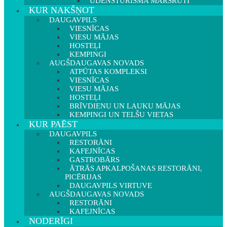
ŪDENSTŪRISMA MARŠRUTI
KUR NAKŠŅOT
DAUGAVPILS
VIESNĪCAS
VIESU MĀJAS
HOSTEĻI
KEMPINGI
AUGŠDAUGAVAS NOVADS
ATPŪTAS KOMPLEKSI
VIESNĪCAS
VIESU MĀJAS
HOSTEĻI
BRĪVDIENU UN LAUKU MĀJAS
KEMPINGI UN TELŠU VIETAS
KUR PAĒST
DAUGAVPILS
RESTORĀNI
KAFEJNĪCAS
GASTROBĀRS
ĀTRĀS APKALPOŠANAS RESTORĀNI,
PICĒRIJAS
DAUGAVPILS VIRTUVE
AUGŠDAUGAVAS NOVADS
RESTORĀNI
KAFEJNĪCAS
NODERĪGI