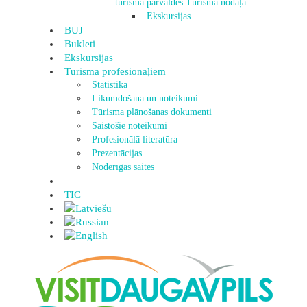
tūrisma pārvaldes Tūrisma nodaļa
Ekskursijas
BUJ
Bukleti
Ekskursijas
Tūrisma profesionāļiem
Statistika
Likumdošana un noteikumi
Tūrisma plānošanas dokumenti
Saistošie noteikumi
Profesionālā literatūra
Prezentācijas
Noderīgas saites
TIC