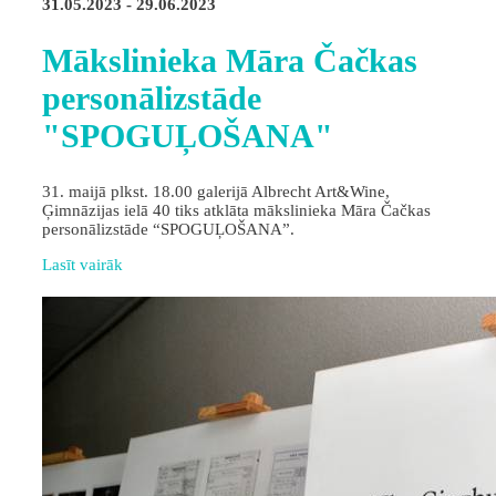
31.05.2023 - 29.06.2023
Mākslinieka Māra Čačkas
personālizstāde
"SPOGUĻOŠANA"
31. maijā plkst. 18.00 galerijā Albrecht Art&Wine,
Ģimnāzijas ielā 40 tiks atklāta mākslinieka Māra Čačkas
personālizstāde “SPOGUĻOŠANA”.
Lasīt vairāk