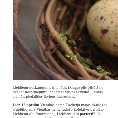
Lieldienu noskaņojums ir ienācis Daugavpils pilsētā ne
tikai ar noformējumu, bet arī ar virkni aktivitāšu, kurās
aicināts piedalīties ikviens interesents.
Līdz 12.aprīlim
Vienības nama Tradīciju mājas skatlogos
ir aplūkojama Vienības nama radošo kolektīvu darināto
Lieldienu olu fotoizstāde
„Lieldienu olu portreti”.
Ir