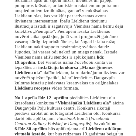
redzamas apšu un sīpolu mizās, mellenēs un papeļu
pumpuros krāsotas, ar tautiskiem rakstiem un putraimu
nospiedumiem izraibinātas, gan arī vienkrāsainas
Lieldienu olas, kas var kļūt par iedvesmas avotu
ikvienam interesentam. Īpašu Lieldienu ticējumu
ilustrāciju izstādi ir sagatavojis Vienības nama bērnu deju
kolektīvs „Pienupīte”. Pienupēni iesaka Lieldienās
novērot laika apstākļus, jo tā varot prognozēt gaidāmo
vasaru; kārtīgi izpurināt ābeles, lai šogad ir laba raža;
Lieldienu naktī sapņoto neaizmirst; svētkos daudz
šūpoties, lai vasarā odi nekož un miegs nenāk. Izstāde
Vienības nama afišu stendos ir aplūkojama
līdz
19.aprīlim.
Bet Vienības nama
Facebook
kontā var
iepazīties ar
instalāciju konkursa „Manas ģimenes
Lieldienu ola”
dalībniekiem, kuru darinājumu ikviens var
novērtēt spiežot “patīk”, kā arī iemācīties Daugavpils
kultūras iestāžu piedāvātās kreatīvākās un oriģinālākās
Lieldienu receptes
video formātā.
No 1.aprīļa līdz 12. aprīlim
piedalīties Lieldienu olu
krāsošanas konkursā
“Viskrāšņākā Lieldienu ola”
aicina
Daugavpils Poļu kultūras centrs. Konkursa rīkotāji
piedāvā izrotāt un nofotografēt Lieldienu olu. Konkursa
darbi būs aplūkojami
Facebook
kontā (
Facebook
Centrum Kultury Polskiej w Daugavpils
). Savukārt
no
6.līdz 30.aprīlim
būs aplūkojama arī
Lieldienu atklātņu
virtuālā izstāde,
kur būs redzamas 19.gadsimta beigu un