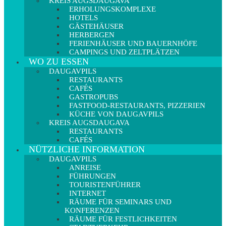
KREIS AUGSDAUGAVA
ERHOLUNGSKOMPLEXE
HOTELS
GÄSTEHÄUSER
HERBERGEN
FERIENHÄUSER UND BAUERNHÖFE
CAMPINGS UND ZELTPLÄTZEN
WO ZU ESSEN
DAUGAVPILS
RESTAURANTS
CAFÉS
GASTROPUBS
FASTFOOD-RESTAURANTS, PIZZERIEN
KÜCHE VON DAUGAVPILS
KREIS AUGSDAUGAVA
RESTAURANTS
CAFÉS
NÜTZLICHE INFORMATION
DAUGAVPILS
ANREISE
FÜHRUNGEN
TOURISTENFÜHRER
INTERNET
RÄUME FÜR SEMINARS UND
KONFERENZEN
RÄUME FÜR FESTLICHKEITEN