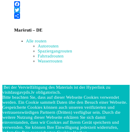
Facebook
Twitter
Teilen
Maršruti – DE
Alle routen
Autorouten
Spaziergangrouten
Fahrradrouten
Wasserrouten
Bei der Vervielfältigung des Materials ist der Hyperlink zu
visitdaugavpils.lv obligatorisch.
Bitte beachten Sie, dass auf dieser Webseite Cookies verwendet
werden. Ein Cookie sammelt Daten übe den Besuch einer Webseite.
Gespeicherte Cookies können auch unseren verifizierten und
vertrauenswürdigen Partnern (Dritten) verfügbar sein. Durch die
weitere Nutzung dieser Webseite erklären Sie sich damit
einverstanden, dass wir Cookies auf Ihrem Gerät speichern und
verwenden. Sie können Ihre Einwilligung jederzeit widerrufen,