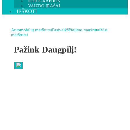
FOTOGRAFIJOS
VAIZDO ĮRAŠAI
IEŠKOTI
Automobilių maršrutai
Pasivaikščiojimo maršrutai
Visi
maršrutai
Pažink Daugpilį!