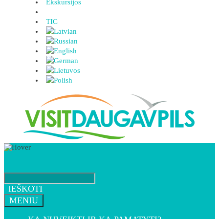
Ekskursijos
TIC
IEŠKOTI
MENIU