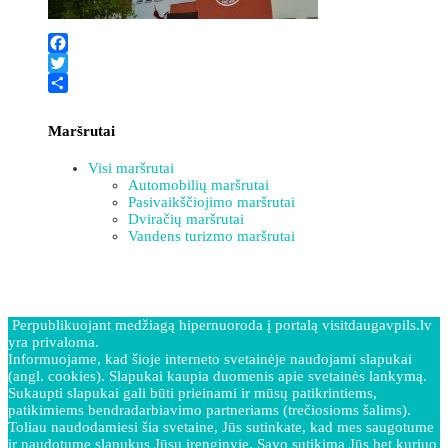
Facebook
Twitter
Share
Maršrutai
Visi maršrutai
Automobilių maršrutai
Pasivaikščiojimo maršrutai
Dviračių maršrutai
Vandens turizmo maršrutai
Perpublikuojant medžiagą hipernuoroda į portalą visitdaugavpils.lv
yra privaloma.
Informuojame, kad šioje interneto svetainėje naudojami slapukai
(angl. cookies). Slapukai kaupia duomenis apie svetainės lankymą.
Sukaupti slapukai gali būti prieinami ir mūsų patikrintiems,
patikimiems bendradarbiavimo partneriams (trečiosioms šalims).
Toliau naudodamiesi šia svetaine, Jūs sutinkate, kad mes saugotume
ir naudotume slapukus Jūsų įrenginyje. Savo sutikimą Jūs bet kuriuo