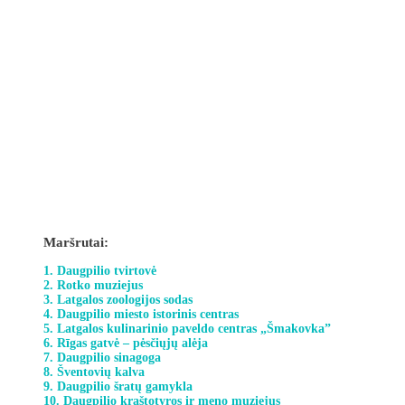
Maršrutai:
1. Daugpilio tvirtovė
2. Rotko muziejus
3. Latgalos zoologijos sodas
4. Daugpilio miesto istorinis centras
5. Latgalos kulinarinio paveldo centras „Šmakovka”
6. Rīgas gatvė – pėsčiųjų alėja
7. Daugpilio sinagoga
8. Šventovių kalva
9. Daugpilio šratų gamykla
10. Daugpilio kraštotyros ir meno muziejus