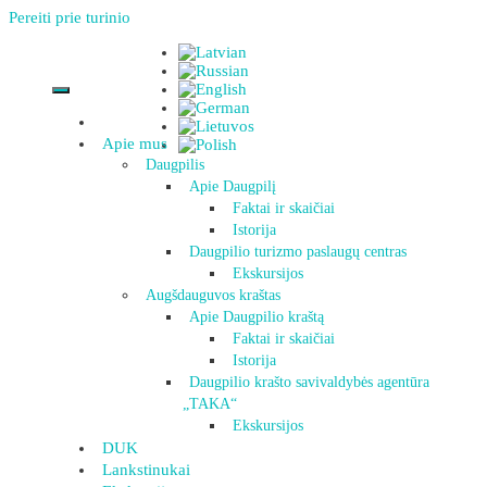
Pereiti prie turinio
Apie mus
Daugpilis
Apie Daugpilį
Faktai ir skaičiai
Istorija
Daugpilio turizmo paslaugų centras
Ekskursijos
Augšdauguvos kraštas
Apie Daugpilio kraštą
Faktai ir skaičiai
Istorija
Daugpilio krašto savivaldybės agentūra
„TAKA“
Ekskursijos
DUK
Lankstinukai