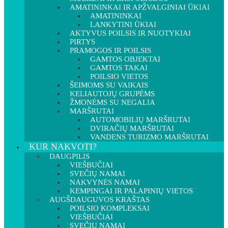
AMATININKAI IR APŽVALGINIAI ŪKIAI
AMATININKAI
LANKYTINI ŪKIAI
AKTYVUS POILSIS IR NUOTYKIAI
PIRTYS
PRAMOGOS IR POILSIS
GAMTOS OBJEKTAI
GAMTOS TAKAI
POILSIO VIETOS
ŠEIMOMS SU VAIKAIS
KELIAUTOJŲ GRUPĖMS
ŽMONĖMS SU NEGALIA
MARŠRUTAI
AUTOMOBILIŲ MARŠRUTAI
DVIRAČIŲ MARŠRUTAI
VANDENS TURIZMO MARŠRUTAI
KUR NAKVOTI?
DAUGPILIS
VIEŠBUČIAI
SVEČIŲ NAMAI
NAKVYNĖS NAMAI
KEMPINGAI IR PALAPINIŲ VIETOS
AUGŠDAUGUVOS KRAŠTAS
POILSIO KOMPLEKSAI
VIEŠBUČIAI
SVEČIŲ NAMAI