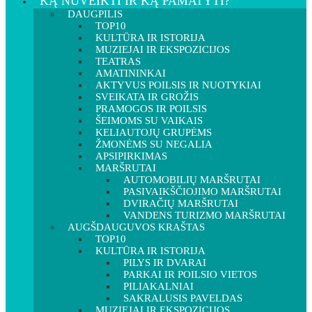
KĄ NUVEIKTI IR KĄ PAMATYTI?
DAUGPILIS
TOP10
KULTŪRA IR ISTORIJA
MUZIEJAI IR EKSPOZICIJOS
TEATRAS
AMATININKAI
AKTYVUS POILSIS IR NUOTYKIAI
SVEIKATA IR GROŽIS
PRAMOGOS IR POILSIS
ŠEIMOMS SU VAIKAIS
KELIAUTOJŲ GRUPĖMS
ŽMONĖMS SU NEGALIA
APSIPIRKIMAS
MARŠRUTAI
AUTOMOBILIŲ MARŠRUTAI
PASIVAIKŠČIOJIMO MARŠRUTAI
DVIRAČIŲ MARŠRUTAI
VANDENS TURIZMO MARŠRUTAI
AUGŠDAUGUVOS KRAŠTAS
TOP10
KULTŪRA IR ISTORIJA
PILYS IR DVARAI
PARKAI IR POILSIO VIETOS
PILIAKALNIAI
SAKRALUSIS PAVELDAS
MUZIEJAI IR EKSPOZICIJOS