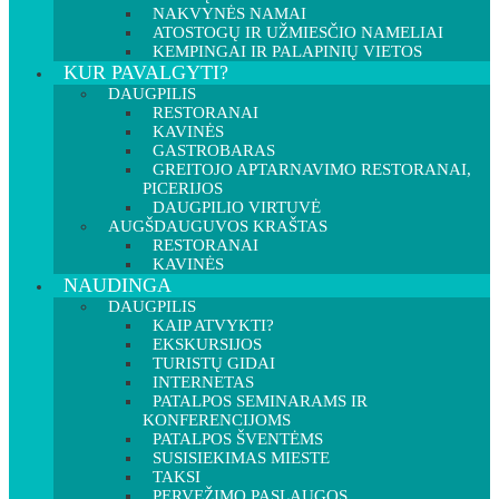
NAKVYNĖS NAMAI
ATOSTOGŲ IR UŽMIESČIO NAMELIAI
KEMPINGAI IR PALAPINIŲ VIETOS
KUR PAVALGYTI?
DAUGPILIS
RESTORANAI
KAVINĖS
GASTROBARAS
GREITOJO APTARNAVIMO RESTORANAI,
PICERIJOS
DAUGPILIO VIRTUVĖ
AUGŠDAUGUVOS KRAŠTAS
RESTORANAI
KAVINĖS
NAUDINGA
DAUGPILIS
KAIP ATVYKTI?
EKSKURSIJOS
TURISTŲ GIDAI
INTERNETAS
PATALPOS SEMINARAMS IR
KONFERENCIJOMS
PATALPOS ŠVENTĖMS
SUSISIEKIMAS MIESTE
TAKSI
PERVEŽIMO PASLAUGOS