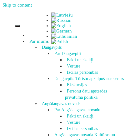
Skip to content
Par mums
Daugavpils
Par Daugavpili
Fakti un skaitļi
Vēsture
Izcilas personības
Daugavpils Tūristu apkalpošanas centrs
Ekskursijas
Personu datu apstrādes
privātuma politika
Augšdaugavas novads
Par Augšdaugavas novadu
Fakti un skaitļi
Vēsture
Izcilas personības
Augšdaugavas novada Kultūras un