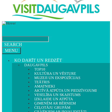
SEARCH
MENU
KO DARĪT UN REDZĒT
DAUGAVPILS
TOP10
KULTŪRA UN VĒSTURE
MUZEJI UN EKSPOZĪCIJAS
TEĀTRIS
AMATNIEKI
AKTĪVĀ ATPŪTA UN PIEDZĪVOJUMI
VESELĪBA UN SKAISTUMS
IZKLAIDE UN ATPŪTA
ĢIMENĒM AR BĒRNIEM
CEĻOTĀJU GRUPĀM
CILVĒKIEM AR INVALIDITĀTI