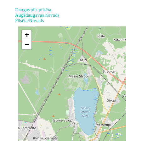
Daugavpils pilsēta
Augšdaugavas novads
Pilsēta/Novads
+
−