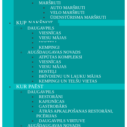
MARŠRUTI
AUTO MARŠRUTI
VELO MARŠRUTI
ŪDENSTŪRISMA MARŠRUTI
KUR NAKŠŅOT
DAUGAVPILS
VIESNĪCAS
VIESU MĀJAS
HOSTEĻI
KEMPINGI
AUGŠDAUGAVAS NOVADS
ATPŪTAS KOMPLEKSI
VIESNĪCAS
VIESU MĀJAS
HOSTEĻI
BRĪVDIENU UN LAUKU MĀJAS
KEMPINGI UN TELŠU VIETAS
KUR PAĒST
DAUGAVPILS
RESTORĀNI
KAFEJNĪCAS
GASTROBĀRS
ĀTRĀS APKALPOŠANAS RESTORĀNI,
PICĒRIJAS
DAUGAVPILS VIRTUVE
AUGŠDAUGAVAS NOVADS