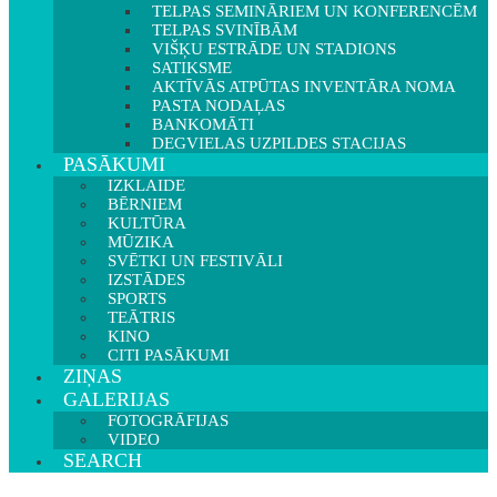
TELPAS SEMINĀRIEM UN KONFERENCĒM
TELPAS SVINĪBĀM
VIŠĶU ESTRĀDE UN STADIONS
SATIKSME
AKTĪVĀS ATPŪTAS INVENTĀRA NOMA
PASTA NODAĻAS
BANKOMĀTI
DEGVIELAS UZPILDES STACIJAS
PASĀKUMI
IZKLAIDE
BĒRNIEM
KULTŪRA
MŪZIKA
SVĒTKI UN FESTIVĀLI
IZSTĀDES
SPORTS
TEĀTRIS
KINO
CITI PASĀKUMI
ZIŅAS
GALERIJAS
FOTOGRĀFIJAS
VIDEO
SEARCH