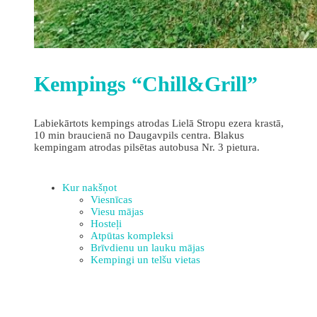
Kempings “Chill&Grill”
Labiekārtots kempings atrodas Lielā Stropu ezera krastā,
10 min braucienā no Daugavpils centra. Blakus
kempingam atrodas pilsētas autobusa Nr. 3 pietura.
Kur nakšņot
Viesnīcas
Viesu mājas
Hosteļi
Atpūtas kompleksi
Brīvdienu un lauku mājas
Kempingi un telšu vietas