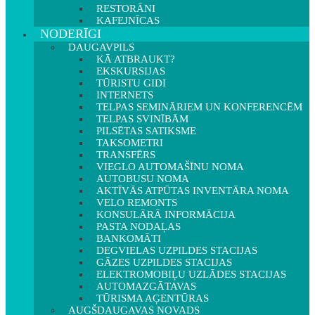
RESTORĀNI
KAFEJNĪCAS
NODERĪGI
DAUGAVPILS
KĀ ATBRAUKT?
EKSKURSIJAS
TŪRISTU GIDI
INTERNETS
TELPAS SEMINĀRIEM UN KONFERENCĒM
TELPAS SVINĪBĀM
PILSĒTAS SATIKSME
TAKSOMETRI
TRANSFĒRS
VIEGLO AUTOMAŠĪNU NOMA
AUTOBUSU NOMA
AKTĪVĀS ATPŪTAS INVENTĀRA NOMA
VELO REMONTS
KONSULĀRĀ INFORMĀCIJA
PASTA NODAĻAS
BANKOMĀTI
DEGVIELAS UZPILDES STACIJAS
GĀZES UZPILDES STACIJAS
ELEKTROMOBIĻU UZLĀDES STACIJAS
AUTOMAZGĀTAVAS
TŪRISMA AĢENTŪRAS
AUGŠDAUGAVAS NOVADS