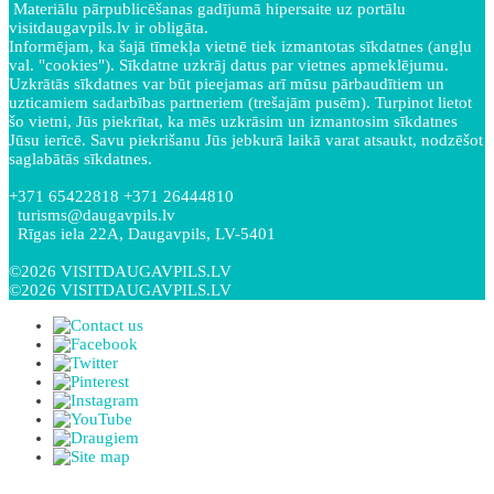
Materiālu pārpublicēšanas gadījumā hipersaite uz portālu
visitdaugavpils.lv ir obligāta.
Informējam, ka šajā tīmekļa vietnē tiek izmantotas sīkdatnes (angļu
val. "cookies"). Sīkdatne uzkrāj datus par vietnes apmeklējumu.
Uzkrātās sīkdatnes var būt pieejamas arī mūsu pārbaudītiem un
uzticamiem sadarbības partneriem (trešajām pusēm). Turpinot lietot
šo vietni, Jūs piekrītat, ka mēs uzkrāsim un izmantosim sīkdatnes
Jūsu ierīcē. Savu piekrišanu Jūs jebkurā laikā varat atsaukt, nodzēšot
saglabātās sīkdatnes.
+371 65422818 +371 26444810
turisms@daugavpils.lv
Rīgas iela 22A, Daugavpils, LV-5401
©2026 VISITDAUGAVPILS.LV
©2026 VISITDAUGAVPILS.LV