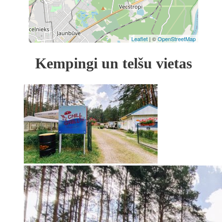
Leaflet
| ©
OpenStreetMap
Kempingi un telšu vietas