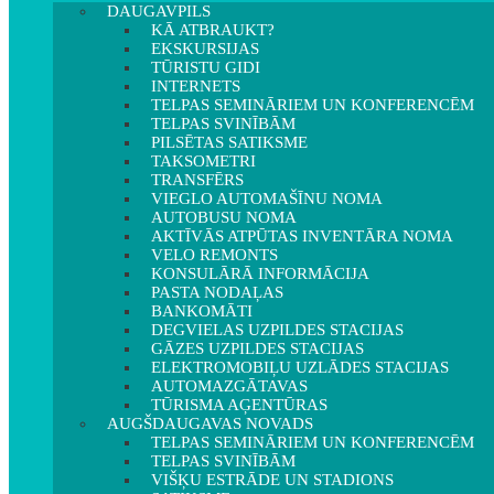
DAUGAVPILS
KĀ ATBRAUKT?
EKSKURSIJAS
TŪRISTU GIDI
INTERNETS
TELPAS SEMINĀRIEM UN KONFERENCĒM
TELPAS SVINĪBĀM
PILSĒTAS SATIKSME
TAKSOMETRI
TRANSFĒRS
VIEGLO AUTOMAŠĪNU NOMA
AUTOBUSU NOMA
AKTĪVĀS ATPŪTAS INVENTĀRA NOMA
VELO REMONTS
KONSULĀRĀ INFORMĀCIJA
PASTA NODAĻAS
BANKOMĀTI
DEGVIELAS UZPILDES STACIJAS
GĀZES UZPILDES STACIJAS
ELEKTROMOBIĻU UZLĀDES STACIJAS
AUTOMAZGĀTAVAS
TŪRISMA AĢENTŪRAS
AUGŠDAUGAVAS NOVADS
TELPAS SEMINĀRIEM UN KONFERENCĒM
TELPAS SVINĪBĀM
VIŠĶU ESTRĀDE UN STADIONS