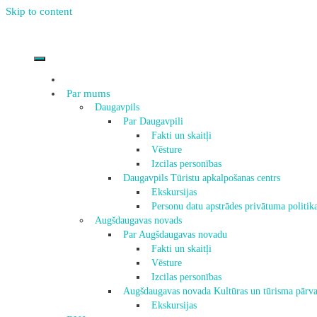
Skip to content
Par mums
Daugavpils
Par Daugavpili
Fakti un skaitļi
Vēsture
Izcilas personības
Daugavpils Tūristu apkalpošanas centrs
Ekskursijas
Personu datu apstrādes privātuma politik
Augšdaugavas novads
Par Augšdaugavas novadu
Fakti un skaitļi
Vēsture
Izcilas personības
Augšdaugavas novada Kultūras un tūrisma pārva
Ekskursijas