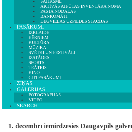
SATIKSME
AKTĪVĀS ATPŪTAS INVENTĀRA NOMA
PASTA NODAĻAS
BANKOMĀTI
DEGVIELAS UZPILDES STACIJAS
PASĀKUMI
IZKLAIDE
BĒRNIEM
KULTŪRA
MŪZIKA
SVĒTKI UN FESTIVĀLI
IZSTĀDES
SPORTS
TEĀTRIS
KINO
CITI PASĀKUMI
ZIŅAS
GALERIJAS
FOTOGRĀFIJAS
VIDEO
SEARCH
1. decembrī iemirdzēsies Daugavpils galv