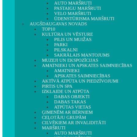
AUTO MARŠRUTI
PASTAIGU MARŠRUTI
VELO MARŠRUTI
ŪDENSTŪRISMA MARŠRUTI
AUGŠDAUGAVAS NOVADS
TOP10
KULTŪRA UN VĒSTURE
PILIS UN MUIŽAS
PARKI
PILSKALNI
SAKRĀLAIS MANTOJUMS
MUZEJI UN EKSPOZĪCIJAS
AMATNIEKI UN APSKATES SAIMNIECĪBAS
AMATNIEKI
APSKATES SAIMNIECĪBAS
AKTĪVĀ ATPŪTA UN PIEDZĪVOJUMI
PIRTIS UN SPA
IZKLAIDE UN ATPŪTA
DABAS OBJEKTI
DABAS TAKAS
ATPŪTAS VIETAS
ĢIMENĒM AR BĒRNIEM
CEĻOTĀJU GRUPĀM
CILVĒKIEM AR INVALIDITĀTI
MARŠRUTI
AUTO MARŠRUTI