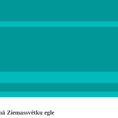
enā Ziemassvētku egle