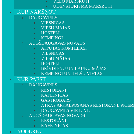
VELO MARŠRUTI
ŪDENSTŪRISMA MARŠRUTI
KUR NAKŠŅOT
DAUGAVPILS
VIESNĪCAS
VIESU MĀJAS
HOSTEĻI
KEMPINGI
AUGŠDAUGAVAS NOVADS
ATPŪTAS KOMPLEKSI
VIESNĪCAS
VIESU MĀJAS
HOSTEĻI
BRĪVDIENU UN LAUKU MĀJAS
KEMPINGI UN TELŠU VIETAS
KUR PAĒST
DAUGAVPILS
RESTORĀNI
KAFEJNĪCAS
GASTROBĀRS
ĀTRĀS APKALPOŠANAS RESTORĀNI, PICĒR
DAUGAVPILS VIRTUVE
AUGŠDAUGAVAS NOVADS
RESTORĀNI
KAFEJNĪCAS
NODERĪGI