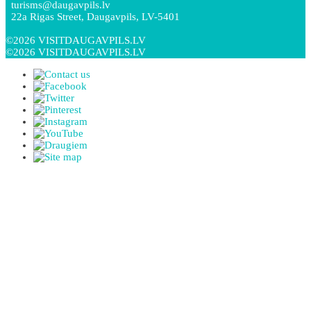
turisms@daugavpils.lv
22a Rigas Street, Daugavpils, LV-5401
©2026 VISITDAUGAVPILS.LV
©2026 VISITDAUGAVPILS.LV