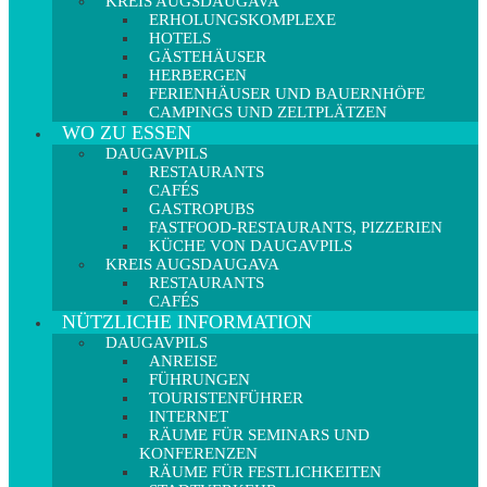
KREIS AUGSDAUGAVA
ERHOLUNGSKOMPLEXE
HOTELS
GÄSTEHÄUSER
HERBERGEN
FERIENHÄUSER UND BAUERNHÖFE
CAMPINGS UND ZELTPLÄTZEN
WO ZU ESSEN
DAUGAVPILS
RESTAURANTS
CAFÉS
GASTROPUBS
FASTFOOD-RESTAURANTS, PIZZERIEN
KÜCHE VON DAUGAVPILS
KREIS AUGSDAUGAVA
RESTAURANTS
CAFÉS
NÜTZLICHE INFORMATION
DAUGAVPILS
ANREISE
FÜHRUNGEN
TOURISTENFÜHRER
INTERNET
RÄUME FÜR SEMINARS UND
KONFERENZEN
RÄUME FÜR FESTLICHKEITEN