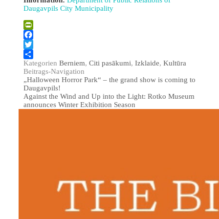
Daugavpils City Municipality
PrintFriendly
Facebook
Twitter
Kategorien
Berniem
,
Citi pasākumi
,
Izklaide
,
Kultūra
Teilen
Beitrags-Navigation
„Halloween Horror Park“ – the grand show is coming to
Daugavpils!
Against the Wind and Up into the Light: Rotko Museum
announces Winter Exhibition Season