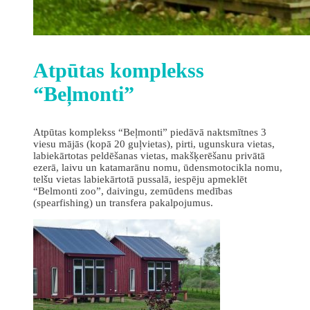
Atpūtas komplekss
“Beļmonti”
Atpūtas komplekss “Beļmonti” piedāvā naktsmītnes 3
viesu mājās (kopā 20 guļvietas), pirti, ugunskura vietas,
labiekārtotas peldēšanas vietas, makšķerēšanu privātā
ezerā, laivu un katamarānu nomu, ūdensmotocikla nomu,
telšu vietas labiekārtotā pussalā, iespēju apmeklēt
“Belmonti zoo”, daivingu, zemūdens medības
(spearfishing) un transfera pakalpojumus.