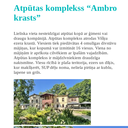
Atpūtas komplekss “Ambro
krasts”
Lieliska vieta nesteidzīgai atpūtai kopā ar ģimeni vai
draugu kompānijā. Atpūtas komplekss atrodas Višķu
ezera krastā. Viesiem tiek piedāvātas 4 omulīgas divstāvu
mājiņas, kur kopumā var izmitināt 16 viesus. Viena no
mājiņām ir aprīkota cilvēkiem ar īpašām vajadzībām.
Atpūtas komplekss ir mājdzīvniekiem draudzīga
naktsmītne. Viesu rīcībā ir plaša teritorija, ezers un dīķis,
kur makšķerēt, SUP dēļu noma, neliela pirtiņa ar kublu,
lapene un grils.