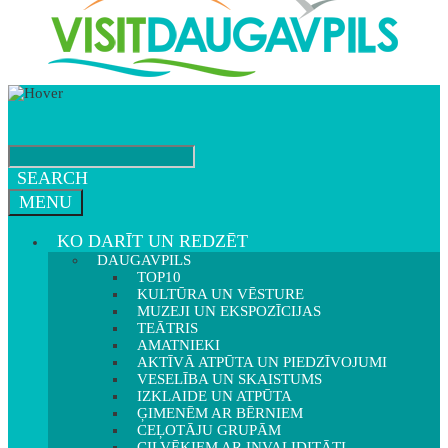
SEARCH
MENU
KO DARĪT UN REDZĒT
DAUGAVPILS
TOP10
KULTŪRA UN VĒSTURE
MUZEJI UN EKSPOZĪCIJAS
TEĀTRIS
AMATNIEKI
AKTĪVĀ ATPŪTA UN PIEDZĪVOJUMI
VESELĪBA UN SKAISTUMS
IZKLAIDE UN ATPŪTA
ĢIMENĒM AR BĒRNIEM
CEĻOTĀJU GRUPĀM
CILVĒKIEM AR INVALIDITĀTI