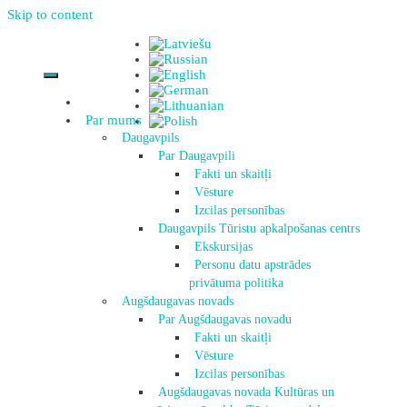
Skip to content
Par mums
Daugavpils
Par Daugavpili
Fakti un skaitļi
Vēsture
Izcilas personības
Daugavpils Tūristu apkalpošanas centrs
Ekskursijas
Personu datu apstrādes
privātuma politika
Augšdaugavas novads
Par Augšdaugavas novadu
Fakti un skaitļi
Vēsture
Izcilas personības
Augšdaugavas novada Kultūras un