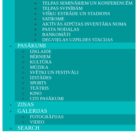
TELPAS SEMINĀRIEM UN KONFERENCĒM
TELPAS SVINĪBĀM
VIŠĶU ESTRĀDE UN STADIONS
SATIKSME
AKTĪVĀS ATPŪTAS INVENTĀRA NOMA
PASTA NODAĻAS
BANKOMĀTI
DEGVIELAS UZPILDES STACIJAS
PASĀKUMI
IZKLAIDE
BĒRNIEM
KULTŪRA
MŪZIKA
SVĒTKI UN FESTIVĀLI
IZSTĀDES
SPORTS
TEĀTRIS
KINO
CITI PASĀKUMI
ZIŅAS
GALERIJAS
FOTOGRĀFIJAS
VIDEO
SEARCH