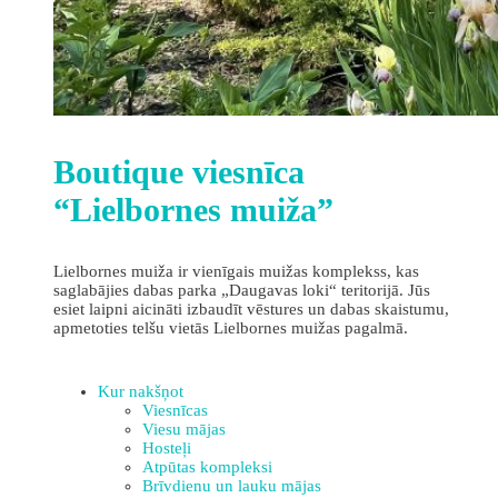
Boutique viesnīca
“Lielbornes muiža”
Lielbornes muiža ir vienīgais muižas komplekss, kas
saglabājies dabas parka „Daugavas loki“ teritorijā. Jūs
esiet laipni aicināti izbaudīt vēstures un dabas skaistumu,
apmetoties telšu vietās Lielbornes muižas pagalmā.
Kur nakšņot
Viesnīcas
Viesu mājas
Hosteļi
Atpūtas kompleksi
Brīvdienu un lauku mājas