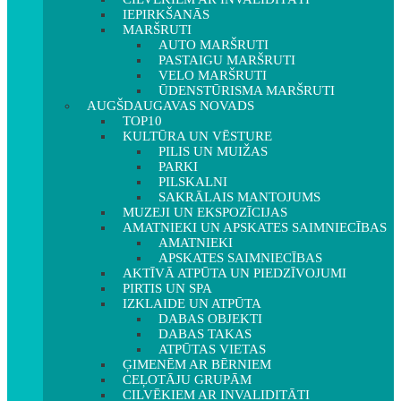
IEPIRKŠANĀS
MARŠRUTI
AUTO MARŠRUTI
PASTAIGU MARŠRUTI
VELO MARŠRUTI
ŪDENSTŪRISMA MARŠRUTI
AUGŠDAUGAVAS NOVADS
TOP10
KULTŪRA UN VĒSTURE
PILIS UN MUIŽAS
PARKI
PILSKALNI
SAKRĀLAIS MANTOJUMS
MUZEJI UN EKSPOZĪCIJAS
AMATNIEKI UN APSKATES SAIMNIECĪBAS
AMATNIEKI
APSKATES SAIMNIECĪBAS
AKTĪVĀ ATPŪTA UN PIEDZĪVOJUMI
PIRTIS UN SPA
IZKLAIDE UN ATPŪTA
DABAS OBJEKTI
DABAS TAKAS
ATPŪTAS VIETAS
ĢIMENĒM AR BĒRNIEM
CEĻOTĀJU GRUPĀM
CILVĒKIEM AR INVALIDITĀTI