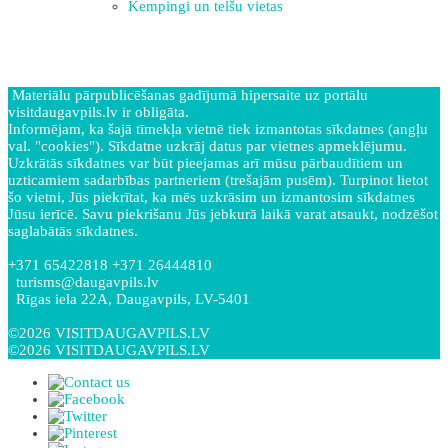
Kempingi un telšu vietas
Materiālu pārpublicēšanas gadījumā hipersaite uz portālu
visitdaugavpils.lv ir obligāta.
Informējam, ka šajā tīmekļa vietnē tiek izmantotas sīkdatnes (angļu
val. "cookies"). Sīkdatne uzkrāj datus par vietnes apmeklējumu.
Uzkrātās sīkdatnes var būt pieejamas arī mūsu pārbaudītiem un
uzticamiem sadarbības partneriem (trešajām pusēm). Turpinot lietot
šo vietni, Jūs piekrītat, ka mēs uzkrāsim un izmantosim sīkdatnes
Jūsu ierīcē. Savu piekrišanu Jūs jebkurā laikā varat atsaukt, nodzēšot
saglabātās sīkdatnes.
+371 65422818 +371 26444810
turisms@daugavpils.lv
Rīgas iela 22A, Daugavpils, LV-5401
©2026 VISITDAUGAVPILS.LV
©2026 VISITDAUGAVPILS.LV