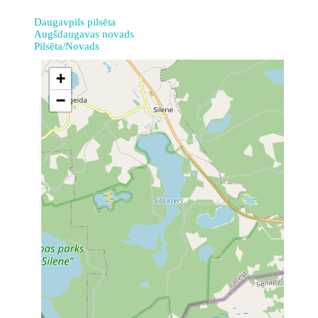
Daugavpils pilsēta
Augšdaugavas novads
Pilsēta/Novads
+
−