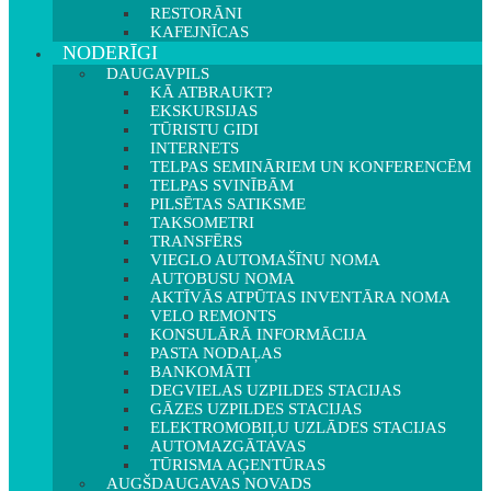
RESTORĀNI
KAFEJNĪCAS
NODERĪGI
DAUGAVPILS
KĀ ATBRAUKT?
EKSKURSIJAS
TŪRISTU GIDI
INTERNETS
TELPAS SEMINĀRIEM UN KONFERENCĒM
TELPAS SVINĪBĀM
PILSĒTAS SATIKSME
TAKSOMETRI
TRANSFĒRS
VIEGLO AUTOMAŠĪNU NOMA
AUTOBUSU NOMA
AKTĪVĀS ATPŪTAS INVENTĀRA NOMA
VELO REMONTS
KONSULĀRĀ INFORMĀCIJA
PASTA NODAĻAS
BANKOMĀTI
DEGVIELAS UZPILDES STACIJAS
GĀZES UZPILDES STACIJAS
ELEKTROMOBIĻU UZLĀDES STACIJAS
AUTOMAZGĀTAVAS
TŪRISMA AĢENTŪRAS
AUGŠDAUGAVAS NOVADS