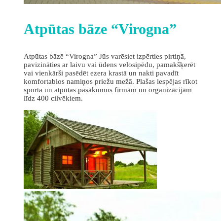
Atpūtas bāze “Virogna”
Atpūtas bāzē “Virogna” Jūs varēsiet izpērties pirtiņā,
pavizināties ar laivu vai ūdens velosipēdu, pamakšķerēt
vai vienkārši pasēdēt ezera krastā un nakti pavadīt
komfortablos namiņos priežu mežā. Plašas iespējas rīkot
sporta un atpūtas pasākumus firmām un organizācijām
līdz 400 cilvēkiem.