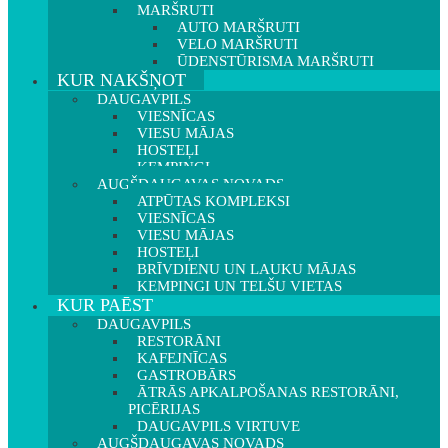
MARŠRUTI
AUTO MARŠRUTI
VELO MARŠRUTI
ŪDENSTŪRISMA MARŠRUTI
KUR NAKŠŅOT
DAUGAVPILS
VIESNĪCAS
VIESU MĀJAS
HOSTEĻI
KEMPINGI
AUGŠDAUGAVAS NOVADS
ATPŪTAS KOMPLEKSI
VIESNĪCAS
VIESU MĀJAS
HOSTEĻI
BRĪVDIENU UN LAUKU MĀJAS
KEMPINGI UN TELŠU VIETAS
KUR PAĒST
DAUGAVPILS
RESTORĀNI
KAFEJNĪCAS
GASTROBĀRS
ĀTRĀS APKALPOŠANAS RESTORĀNI,
PICĒRIJAS
DAUGAVPILS VIRTUVE
AUGŠDAUGAVAS NOVADS