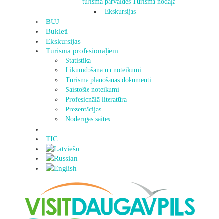
tūrisma pārvaldes Tūrisma nodaļa
Ekskursijas
BUJ
Bukleti
Ekskursijas
Tūrisma profesionāļiem
Statistika
Likumdošana un noteikumi
Tūrisma plānošanas dokumenti
Saistošie noteikumi
Profesionālā literatūra
Prezentācijas
Noderīgas saites
TIC