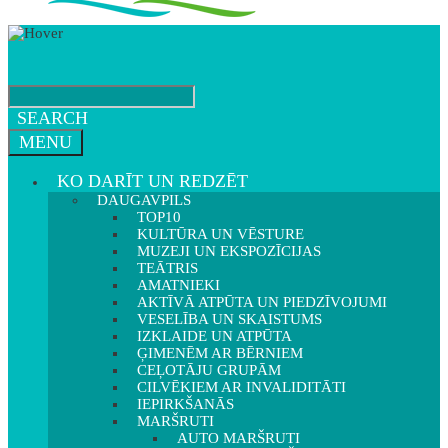
SEARCH
MENU
KO DARĪT UN REDZĒT
DAUGAVPILS
TOP10
KULTŪRA UN VĒSTURE
MUZEJI UN EKSPOZĪCIJAS
TEĀTRIS
AMATNIEKI
AKTĪVĀ ATPŪTA UN PIEDZĪVOJUMI
VESELĪBA UN SKAISTUMS
IZKLAIDE UN ATPŪTA
ĢIMENĒM AR BĒRNIEM
CEĻOTĀJU GRUPĀM
CILVĒKIEM AR INVALIDITĀTI
IEPIRKŠANĀS
MARŠRUTI
AUTO MARŠRUTI