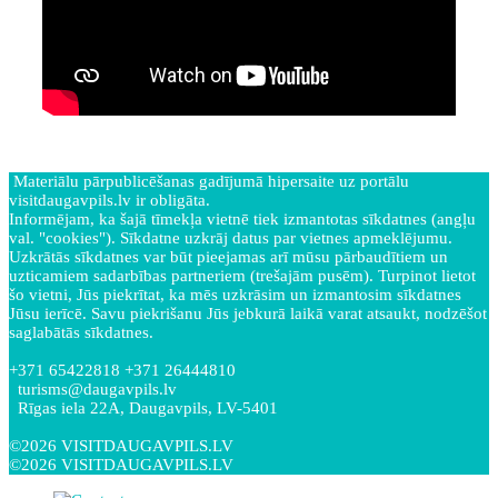
Materiālu pārpublicēšanas gadījumā hipersaite uz portālu
visitdaugavpils.lv ir obligāta.
Informējam, ka šajā tīmekļa vietnē tiek izmantotas sīkdatnes (angļu
val. "cookies"). Sīkdatne uzkrāj datus par vietnes apmeklējumu.
Uzkrātās sīkdatnes var būt pieejamas arī mūsu pārbaudītiem un
uzticamiem sadarbības partneriem (trešajām pusēm). Turpinot lietot
šo vietni, Jūs piekrītat, ka mēs uzkrāsim un izmantosim sīkdatnes
Jūsu ierīcē. Savu piekrišanu Jūs jebkurā laikā varat atsaukt, nodzēšot
saglabātās sīkdatnes.
+371 65422818 +371 26444810
turisms@daugavpils.lv
Rīgas iela 22A, Daugavpils, LV-5401
©2026 VISITDAUGAVPILS.LV
©2026 VISITDAUGAVPILS.LV