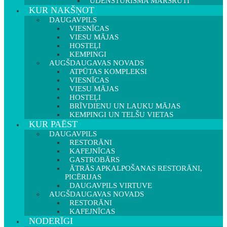
ŪDENSTŪRISMA MARŠRUTI
KUR NAKŠŅOT
DAUGAVPILS
VIESNĪCAS
VIESU MĀJAS
HOSTEĻI
KEMPINGI
AUGŠDAUGAVAS NOVADS
ATPŪTAS KOMPLEKSI
VIESNĪCAS
VIESU MĀJAS
HOSTEĻI
BRĪVDIENU UN LAUKU MĀJAS
KEMPINGI UN TELŠU VIETAS
KUR PAĒST
DAUGAVPILS
RESTORĀNI
KAFEJNĪCAS
GASTROBĀRS
ĀTRĀS APKALPOŠANAS RESTORĀNI,
PICĒRIJAS
DAUGAVPILS VIRTUVE
AUGŠDAUGAVAS NOVADS
RESTORĀNI
KAFEJNĪCAS
NODERĪGI