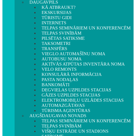
DAUGAVPILS
KĀ ATBRAUKT?
EKSKURSIJAS
TŪRISTU GIDI
INTERNETS
TELPAS SEMINĀRIEM UN KONFERENCĒM
TELPAS SVINĪBĀM
PILSĒTAS SATIKSME
TAKSOMETRI
TRANSFĒRS
VIEGLO AUTOMAŠĪNU NOMA
AUTOBUSU NOMA
AKTĪVĀS ATPŪTAS INVENTĀRA NOMA
VELO REMONTS
KONSULĀRĀ INFORMĀCIJA
PASTA NODAĻAS
BANKOMĀTI
DEGVIELAS UZPILDES STACIJAS
GĀZES UZPILDES STACIJAS
ELEKTROMOBIĻU UZLĀDES STACIJAS
AUTOMAZGĀTAVAS
TŪRISMA AĢENTŪRAS
AUGŠDAUGAVAS NOVADS
TELPAS SEMINĀRIEM UN KONFERENCĒM
TELPAS SVINĪBĀM
VIŠĶU ESTRĀDE UN STADIONS