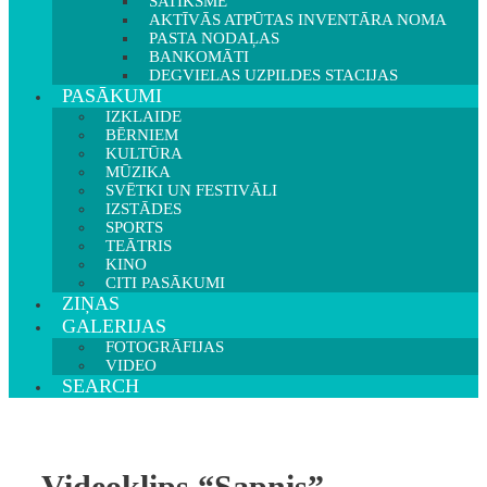
SATIKSME
AKTĪVĀS ATPŪTAS INVENTĀRA NOMA
PASTA NODAĻAS
BANKOMĀTI
DEGVIELAS UZPILDES STACIJAS
PASĀKUMI
IZKLAIDE
BĒRNIEM
KULTŪRA
MŪZIKA
SVĒTKI UN FESTIVĀLI
IZSTĀDES
SPORTS
TEĀTRIS
KINO
CITI PASĀKUMI
ZIŅAS
GALERIJAS
FOTOGRĀFIJAS
VIDEO
SEARCH
Videoklips “Sapnis”