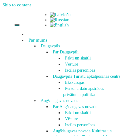
Skip to content
Par mums
Daugavpils
Par Daugavpili
Fakti un skaitļi
Vēsture
Izcilas personības
Daugavpils Tūristu apkalpošanas centrs
Ekskursijas
Personu datu apstrādes
privātuma politika
Augšdaugavas novads
Par Augšdaugavas novadu
Fakti un skaitļi
Vēsture
Izcilas personības
Augšdaugavas novada Kultūras un