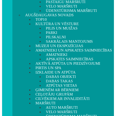
PASTAIGU MARŠRUTI
VELO MARŠRUTI
ŪDENSTŪRISMA MARŠRUTI
AUGŠDAUGAVAS NOVADS
TOP10
KULTŪRA UN VĒSTURE
PILIS UN MUIŽAS
PARKI
PILSKALNI
SAKRĀLAIS MANTOJUMS
MUZEJI UN EKSPOZĪCIJAS
AMATNIEKI UN APSKATES SAIMNIECĪBAS
AMATNIEKI
APSKATES SAIMNIECĪBAS
AKTĪVĀ ATPŪTA UN PIEDZĪVOJUMI
PIRTIS UN SPA
IZKLAIDE UN ATPŪTA
DABAS OBJEKTI
DABAS TAKAS
ATPŪTAS VIETAS
ĢIMENĒM AR BĒRNIEM
CEĻOTĀJU GRUPĀM
CILVĒKIEM AR INVALIDITĀTI
MARŠRUTI
AUTO MARŠRUTI
VELO MARŠRUTI