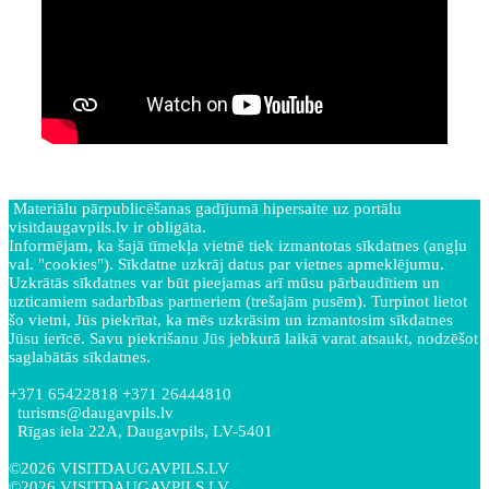
Materiālu pārpublicēšanas gadījumā hipersaite uz portālu
visitdaugavpils.lv ir obligāta.
Informējam, ka šajā tīmekļa vietnē tiek izmantotas sīkdatnes (angļu
val. "cookies"). Sīkdatne uzkrāj datus par vietnes apmeklējumu.
Uzkrātās sīkdatnes var būt pieejamas arī mūsu pārbaudītiem un
uzticamiem sadarbības partneriem (trešajām pusēm). Turpinot lietot
šo vietni, Jūs piekrītat, ka mēs uzkrāsim un izmantosim sīkdatnes
Jūsu ierīcē. Savu piekrišanu Jūs jebkurā laikā varat atsaukt, nodzēšot
saglabātās sīkdatnes.
+371 65422818 +371 26444810
turisms@daugavpils.lv
Rīgas iela 22A, Daugavpils, LV-5401
©2026 VISITDAUGAVPILS.LV
©2026 VISITDAUGAVPILS.LV