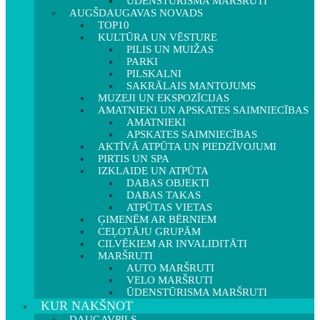
ŪDENSTŪRISMA MARŠRUTI
AUGŠDAUGAVAS NOVADS
TOP10
KULTŪRA UN VĒSTURE
PILIS UN MUIŽAS
PARKI
PILSKALNI
SAKRĀLAIS MANTOJUMS
MUZEJI UN EKSPOZĪCIJAS
AMATNIEKI UN APSKATES SAIMNIECĪBAS
AMATNIEKI
APSKATES SAIMNIECĪBAS
AKTĪVĀ ATPŪTA UN PIEDZĪVOJUMI
PIRTIS UN SPA
IZKLAIDE UN ATPŪTA
DABAS OBJEKTI
DABAS TAKAS
ATPŪTAS VIETAS
ĢIMENĒM AR BĒRNIEM
CEĻOTĀJU GRUPĀM
CILVĒKIEM AR INVALIDITĀTI
MARŠRUTI
AUTO MARŠRUTI
VELO MARŠRUTI
ŪDENSTŪRISMA MARŠRUTI
KUR NAKŠŅOT
DAUGAVPILS