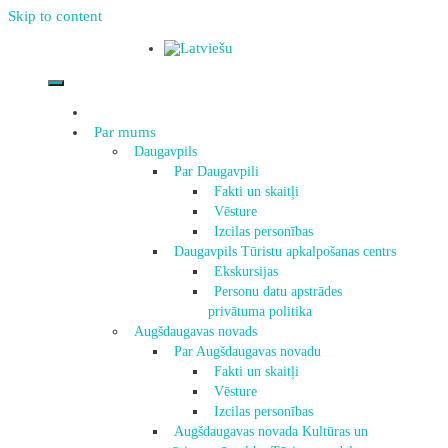
Skip to content
Par mums
Daugavpils
Par Daugavpili
Fakti un skaitļi
Vēsture
Izcilas personības
Daugavpils Tūristu apkalpošanas centrs
Ekskursijas
Personu datu apstrādes
privātuma politika
Augšdaugavas novads
Par Augšdaugavas novadu
Fakti un skaitļi
Vēsture
Izcilas personības
Augšdaugavas novada Kultūras un