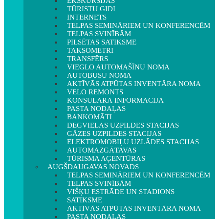
EKSKURSIJAS
TŪRISTU GIDI
INTERNETS
TELPAS SEMINĀRIEM UN KONFERENCĒM
TELPAS SVINĪBĀM
PILSĒTAS SATIKSME
TAKSOMETRI
TRANSFĒRS
VIEGLO AUTOMAŠĪNU NOMA
AUTOBUSU NOMA
AKTĪVĀS ATPŪTAS INVENTĀRA NOMA
VELO REMONTS
KONSULĀRĀ INFORMĀCIJA
PASTA NODAĻAS
BANKOMĀTI
DEGVIELAS UZPILDES STACIJAS
GĀZES UZPILDES STACIJAS
ELEKTROMOBIĻU UZLĀDES STACIJAS
AUTOMAZGĀTAVAS
TŪRISMA AĢENTŪRAS
AUGŠDAUGAVAS NOVADS
TELPAS SEMINĀRIEM UN KONFERENCĒM
TELPAS SVINĪBĀM
VIŠĶU ESTRĀDE UN STADIONS
SATIKSME
AKTĪVĀS ATPŪTAS INVENTĀRA NOMA
PASTA NODAĻAS