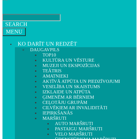
SEARCH
MENU
KO DARĪT UN REDZĒT
DAUGAVPILS
TOP10
KULTŪRA UN VĒSTURE
MUZEJI UN EKSPOZĪCIJAS
TEĀTRIS
AMATNIEKI
AKTĪVĀ ATPŪTA UN PIEDZĪVOJUMI
VESELĪBA UN SKAISTUMS
IZKLAIDE UN ATPŪTA
ĢIMENĒM AR BĒRNIEM
CEĻOTĀJU GRUPĀM
CILVĒKIEM AR INVALIDITĀTI
IEPIRKŠANĀS
MARŠRUTI
AUTO MARŠRUTI
PASTAIGU MARŠRUTI
VELO MARŠRUTI