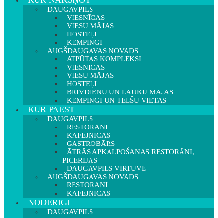
KUR NAKŠŅOT
DAUGAVPILS
VIESNĪCAS
VIESU MĀJAS
HOSTEĻI
KEMPINGI
AUGŠDAUGAVAS NOVADS
ATPŪTAS KOMPLEKSI
VIESNĪCAS
VIESU MĀJAS
HOSTEĻI
BRĪVDIENU UN LAUKU MĀJAS
KEMPINGI UN TELŠU VIETAS
KUR PAĒST
DAUGAVPILS
RESTORĀNI
KAFEJNĪCAS
GASTROBĀRS
ĀTRĀS APKALPOŠANAS RESTORĀNI,
PICĒRIJAS
DAUGAVPILS VIRTUVE
AUGŠDAUGAVAS NOVADS
RESTORĀNI
KAFEJNĪCAS
NODERĪGI
DAUGAVPILS