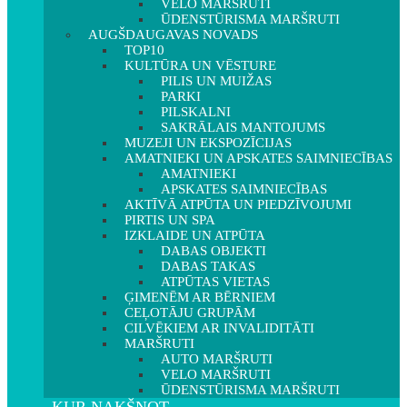
VELO MARŠRUTI
ŪDENSTŪRISMA MARŠRUTI
AUGŠDAUGAVAS NOVADS
TOP10
KULTŪRA UN VĒSTURE
PILIS UN MUIŽAS
PARKI
PILSKALNI
SAKRĀLAIS MANTOJUMS
MUZEJI UN EKSPOZĪCIJAS
AMATNIEKI UN APSKATES SAIMNIECĪBAS
AMATNIEKI
APSKATES SAIMNIECĪBAS
AKTĪVĀ ATPŪTA UN PIEDZĪVOJUMI
PIRTIS UN SPA
IZKLAIDE UN ATPŪTA
DABAS OBJEKTI
DABAS TAKAS
ATPŪTAS VIETAS
ĢIMENĒM AR BĒRNIEM
CEĻOTĀJU GRUPĀM
CILVĒKIEM AR INVALIDITĀTI
MARŠRUTI
AUTO MARŠRUTI
VELO MARŠRUTI
ŪDENSTŪRISMA MARŠRUTI