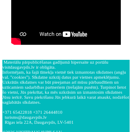
Materiālu pārpublicēšanas gadījumā hipersaite uz portālu
visitdaugavpils.lv ir obligāta.
Informējam, ka šajā tīmekļa vietnē tiek izmantotas sīkdatnes (angļu
val. "cookies"). Sīkdatne uzkrāj datus par vietnes apmeklējumu.
Uzkrātās sīkdatnes var būt pieejamas arī mūsu pārbaudītiem un
uzticamiem sadarbības partneriem (trešajām pusēm). Turpinot lietot
šo vietni, Jūs piekrītat, ka mēs uzkrāsim un izmantosim sīkdatnes
Jūsu ierīcē. Savu piekrišanu Jūs jebkurā laikā varat atsaukt, nodzēšot
saglabātās sīkdatnes.
+371 65422818 +371 26444810
turisms@daugavpils.lv
Rīgas iela 22A, Daugavpils, LV-5401