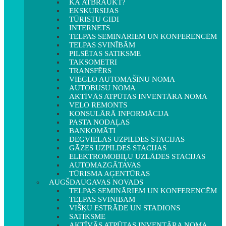
KĀ ATBRAUKT?
EKSKURSIJAS
TŪRISTU GIDI
INTERNETS
TELPAS SEMINĀRIEM UN KONFERENCĒM
TELPAS SVINĪBĀM
PILSĒTAS SATIKSME
TAKSOMETRI
TRANSFĒRS
VIEGLO AUTOMAŠĪNU NOMA
AUTOBUSU NOMA
AKTĪVĀS ATPŪTAS INVENTĀRA NOMA
VELO REMONTS
KONSULĀRĀ INFORMĀCIJA
PASTA NODAĻAS
BANKOMĀTI
DEGVIELAS UZPILDES STACIJAS
GĀZES UZPILDES STACIJAS
ELEKTROMOBIĻU UZLĀDES STACIJAS
AUTOMAZGĀTAVAS
TŪRISMA AĢENTŪRAS
AUGŠDAUGAVAS NOVADS
TELPAS SEMINĀRIEM UN KONFERENCĒM
TELPAS SVINĪBĀM
VIŠĶU ESTRĀDE UN STADIONS
SATIKSME
AKTĪVĀS ATPŪTAS INVENTĀRA NOMA