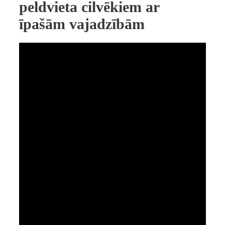
peldvieta cilvēkiem ar
īpašām vajadzībām