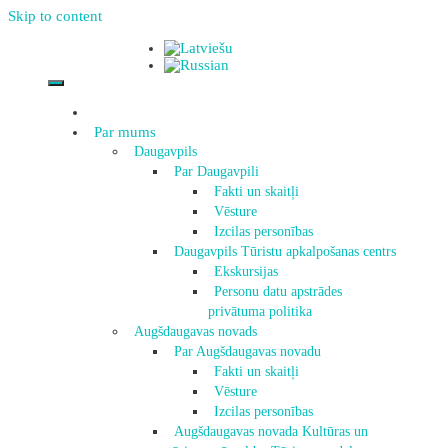
Skip to content
Par mums
Daugavpils
Par Daugavpili
Fakti un skaitļi
Vēsture
Izcilas personības
Daugavpils Tūristu apkalpošanas centrs
Ekskursijas
Personu datu apstrādes
privātuma politika
Augšdaugavas novads
Par Augšdaugavas novadu
Fakti un skaitļi
Vēsture
Izcilas personības
Augšdaugavas novada Kultūras un