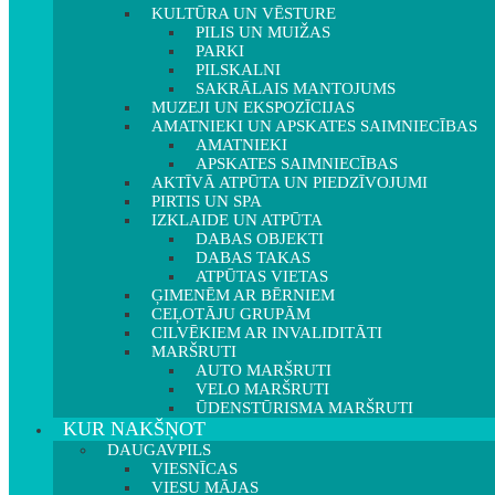
KULTŪRA UN VĒSTURE
PILIS UN MUIŽAS
PARKI
PILSKALNI
SAKRĀLAIS MANTOJUMS
MUZEJI UN EKSPOZĪCIJAS
AMATNIEKI UN APSKATES SAIMNIECĪBAS
AMATNIEKI
APSKATES SAIMNIECĪBAS
AKTĪVĀ ATPŪTA UN PIEDZĪVOJUMI
PIRTIS UN SPA
IZKLAIDE UN ATPŪTA
DABAS OBJEKTI
DABAS TAKAS
ATPŪTAS VIETAS
ĢIMENĒM AR BĒRNIEM
CEĻOTĀJU GRUPĀM
CILVĒKIEM AR INVALIDITĀTI
MARŠRUTI
AUTO MARŠRUTI
VELO MARŠRUTI
ŪDENSTŪRISMA MARŠRUTI
KUR NAKŠŅOT
DAUGAVPILS
VIESNĪCAS
VIESU MĀJAS