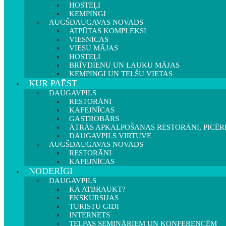
HOSTEĻI
KEMPINGI
AUGŠDAUGAVAS NOVADS
ATPŪTAS KOMPLEKSI
VIESNĪCAS
VIESU MĀJAS
HOSTEĻI
BRĪVDIENU UN LAUKU MĀJAS
KEMPINGI UN TELŠU VIETAS
KUR PAĒST
DAUGAVPILS
RESTORĀNI
KAFEJNĪCAS
GASTROBĀRS
ĀTRĀS APKALPOŠANAS RESTORĀNI, PICĒR
DAUGAVPILS VIRTUVE
AUGŠDAUGAVAS NOVADS
RESTORĀNI
KAFEJNĪCAS
NODERĪGI
DAUGAVPILS
KĀ ATBRAUKT?
EKSKURSIJAS
TŪRISTU GIDI
INTERNETS
TELPAS SEMINĀRIEM UN KONFERENCĒM