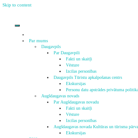
Skip to content
Par mums
Daugavpils
Par Daugavpili
Fakti un skaitļi
Vēsture
Izcilas personības
Daugavpils Tūristu apkalpošanas centrs
Ekskursijas
Personu datu apstrādes privātuma politik
Augšdaugavas novads
Par Augšdaugavas novadu
Fakti un skaitļi
Vēsture
Izcilas personības
Augšdaugavas novada Kultūras un tūrisma pārva
Ekskursijas