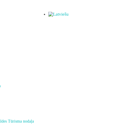
a
ldes Tūrisma nodaļa