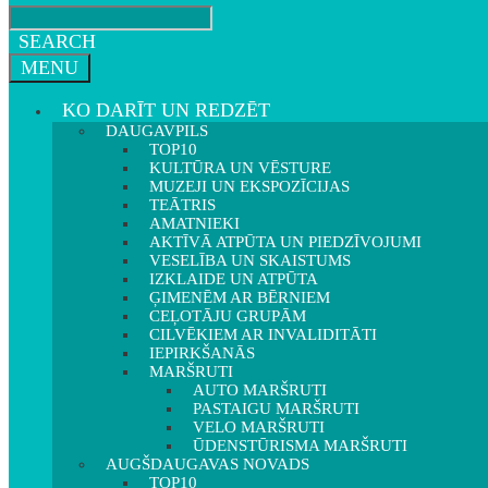
SEARCH
MENU
KO DARĪT UN REDZĒT
DAUGAVPILS
TOP10
KULTŪRA UN VĒSTURE
MUZEJI UN EKSPOZĪCIJAS
TEĀTRIS
AMATNIEKI
AKTĪVĀ ATPŪTA UN PIEDZĪVOJUMI
VESELĪBA UN SKAISTUMS
IZKLAIDE UN ATPŪTA
ĢIMENĒM AR BĒRNIEM
CEĻOTĀJU GRUPĀM
CILVĒKIEM AR INVALIDITĀTI
IEPIRKŠANĀS
MARŠRUTI
AUTO MARŠRUTI
PASTAIGU MARŠRUTI
VELO MARŠRUTI
ŪDENSTŪRISMA MARŠRUTI
AUGŠDAUGAVAS NOVADS
TOP10