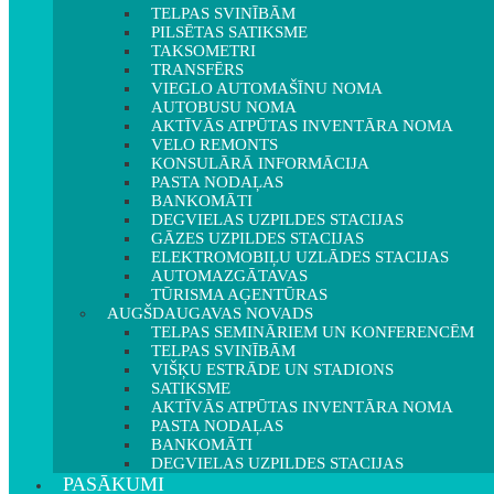
TELPAS SVINĪBĀM
PILSĒTAS SATIKSME
TAKSOMETRI
TRANSFĒRS
VIEGLO AUTOMAŠĪNU NOMA
AUTOBUSU NOMA
AKTĪVĀS ATPŪTAS INVENTĀRA NOMA
VELO REMONTS
KONSULĀRĀ INFORMĀCIJA
PASTA NODAĻAS
BANKOMĀTI
DEGVIELAS UZPILDES STACIJAS
GĀZES UZPILDES STACIJAS
ELEKTROMOBIĻU UZLĀDES STACIJAS
AUTOMAZGĀTAVAS
TŪRISMA AĢENTŪRAS
AUGŠDAUGAVAS NOVADS
TELPAS SEMINĀRIEM UN KONFERENCĒM
TELPAS SVINĪBĀM
VIŠĶU ESTRĀDE UN STADIONS
SATIKSME
AKTĪVĀS ATPŪTAS INVENTĀRA NOMA
PASTA NODAĻAS
BANKOMĀTI
DEGVIELAS UZPILDES STACIJAS
PASĀKUMI