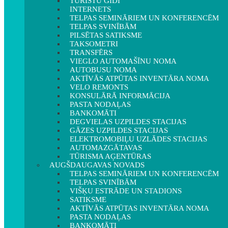
TŪRISTU GIDI
INTERNETS
TELPAS SEMINĀRIEM UN KONFERENCĒM
TELPAS SVINĪBĀM
PILSĒTAS SATIKSME
TAKSOMETRI
TRANSFĒRS
VIEGLO AUTOMAŠĪNU NOMA
AUTOBUSU NOMA
AKTĪVĀS ATPŪTAS INVENTĀRA NOMA
VELO REMONTS
KONSULĀRĀ INFORMĀCIJA
PASTA NODAĻAS
BANKOMĀTI
DEGVIELAS UZPILDES STACIJAS
GĀZES UZPILDES STACIJAS
ELEKTROMOBIĻU UZLĀDES STACIJAS
AUTOMAZGĀTAVAS
TŪRISMA AĢENTŪRAS
AUGŠDAUGAVAS NOVADS
TELPAS SEMINĀRIEM UN KONFERENCĒM
TELPAS SVINĪBĀM
VIŠĶU ESTRĀDE UN STADIONS
SATIKSME
AKTĪVĀS ATPŪTAS INVENTĀRA NOMA
PASTA NODAĻAS
BANKOMĀTI