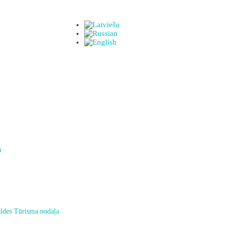
a
ldes Tūrisma nodaļa