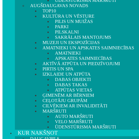
ŪDENSTŪRISMA MARŠRUTI
AUGŠDAUGAVAS NOVADS
TOP10
KULTŪRA UN VĒSTURE
PILIS UN MUIŽAS
PARKI
PILSKALNI
SAKRĀLAIS MANTOJUMS
MUZEJI UN EKSPOZĪCIJAS
AMATNIEKI UN APSKATES SAIMNIECĪBAS
AMATNIEKI
APSKATES SAIMNIECĪBAS
AKTĪVĀ ATPŪTA UN PIEDZĪVOJUMI
PIRTIS UN SPA
IZKLAIDE UN ATPŪTA
DABAS OBJEKTI
DABAS TAKAS
ATPŪTAS VIETAS
ĢIMENĒM AR BĒRNIEM
CEĻOTĀJU GRUPĀM
CILVĒKIEM AR INVALIDITĀTI
MARŠRUTI
AUTO MARŠRUTI
VELO MARŠRUTI
ŪDENSTŪRISMA MARŠRUTI
KUR NAKŠŅOT
DAUGAVPILS