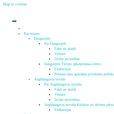
Skip to content
Par mums
Daugavpils
Par Daugavpili
Fakti un skaitļi
Vēsture
Izcilas personības
Daugavpils Tūristu apkalpošanas centrs
Ekskursijas
Personu datu apstrādes privātuma politik
Augšdaugavas novads
Par Augšdaugavas novadu
Fakti un skaitļi
Vēsture
Izcilas personības
Augšdaugavas novada Kultūras un tūrisma pārva
Ekskursijas