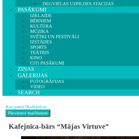
DEGVIELAS UZPILDES STACIJAS
PASĀKUMI
IZKLAIDE
BĒRNIEM
KULTŪRA
MŪZIKA
SVĒTKI UN FESTIVĀLI
IZSTĀDES
SPORTS
TEĀTRIS
KINO
CITI PASĀKUMI
ZIŅAS
GALERIJAS
FOTOGRĀFIJAS
VIDEO
SEARCH
Kur paēst?
Kafejnīcas
Kafejnīca-bārs “Mājas Virtuve”