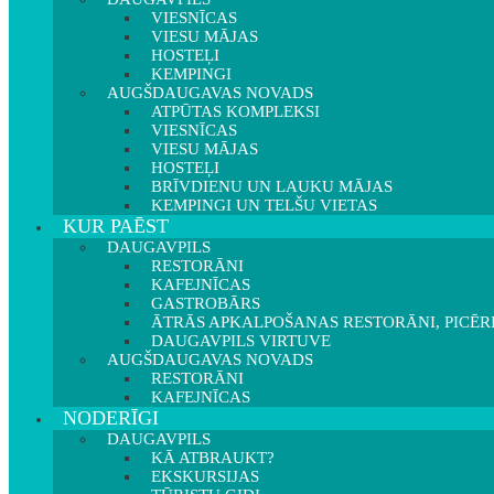
VIESNĪCAS
VIESU MĀJAS
HOSTEĻI
KEMPINGI
AUGŠDAUGAVAS NOVADS
ATPŪTAS KOMPLEKSI
VIESNĪCAS
VIESU MĀJAS
HOSTEĻI
BRĪVDIENU UN LAUKU MĀJAS
KEMPINGI UN TELŠU VIETAS
KUR PAĒST
DAUGAVPILS
RESTORĀNI
KAFEJNĪCAS
GASTROBĀRS
ĀTRĀS APKALPOŠANAS RESTORĀNI, PICĒR
DAUGAVPILS VIRTUVE
AUGŠDAUGAVAS NOVADS
RESTORĀNI
KAFEJNĪCAS
NODERĪGI
DAUGAVPILS
KĀ ATBRAUKT?
EKSKURSIJAS