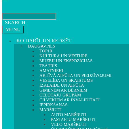
SEARCH
MENU
KO DARĪT UN REDZĒT
DAUGAVPILS
TOP10
KULTŪRA UN VĒSTURE
MUZEJI UN EKSPOZĪCIJAS
TEĀTRIS
AMATNIEKI
AKTĪVĀ ATPŪTA UN PIEDZĪVOJUMI
VESELĪBA UN SKAISTUMS
IZKLAIDE UN ATPŪTA
ĢIMENĒM AR BĒRNIEM
CEĻOTĀJU GRUPĀM
CILVĒKIEM AR INVALIDITĀTI
IEPIRKŠANĀS
MARŠRUTI
AUTO MARŠRUTI
PASTAIGU MARŠRUTI
VELO MARŠRUTI