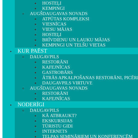
HOSTEĻI
KEMPINGI
AUGŠDAUGAVAS NOVADS
ATPŪTAS KOMPLEKSI
VIESNĪCAS
VIESU MĀJAS
HOSTEĻI
BRĪVDIENU UN LAUKU MĀJAS
KEMPINGI UN TELŠU VIETAS
KUR PAĒST
DAUGAVPILS
RESTORĀNI
KAFEJNĪCAS
GASTROBĀRS
ĀTRĀS APKALPOŠANAS RESTORĀNI, PICĒR
DAUGAVPILS VIRTUVE
AUGŠDAUGAVAS NOVADS
RESTORĀNI
KAFEJNĪCAS
NODERĪGI
DAUGAVPILS
KĀ ATBRAUKT?
EKSKURSIJAS
TŪRISTU GIDI
INTERNETS
TELPAS SEMINĀRIEM UN KONFERENCĒM