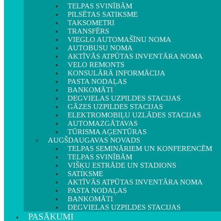
TELPAS SVINĪBĀM
PILSĒTAS SATIKSME
TAKSOMETRI
TRANSFĒRS
VIEGLO AUTOMAŠĪNU NOMA
AUTOBUSU NOMA
AKTĪVĀS ATPŪTAS INVENTĀRA NOMA
VELO REMONTS
KONSULĀRĀ INFORMĀCIJA
PASTA NODAĻAS
BANKOMĀTI
DEGVIELAS UZPILDES STACIJAS
GĀZES UZPILDES STACIJAS
ELEKTROMOBIĻU UZLĀDES STACIJAS
AUTOMAZGĀTAVAS
TŪRISMA AĢENTŪRAS
AUGŠDAUGAVAS NOVADS
TELPAS SEMINĀRIEM UN KONFERENCĒM
TELPAS SVINĪBĀM
VIŠĶU ESTRĀDE UN STADIONS
SATIKSME
AKTĪVĀS ATPŪTAS INVENTĀRA NOMA
PASTA NODAĻAS
BANKOMĀTI
DEGVIELAS UZPILDES STACIJAS
PASĀKUMI