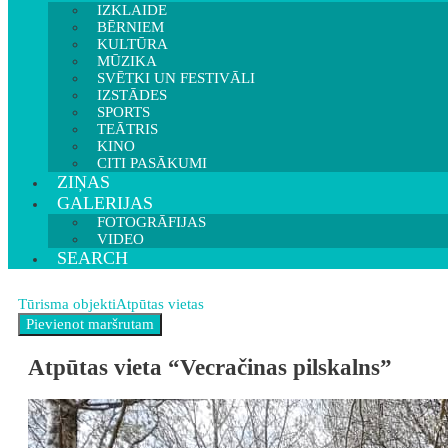
IZKLAIDE
BĒRNIEM
KULTŪRA
MŪZIKA
SVĒTKI UN FESTIVĀLI
IZSTĀDES
SPORTS
TEĀTRIS
KINO
CITI PASĀKUMI
ZIŅAS
GALERIJAS
FOTOGRĀFIJAS
VIDEO
SEARCH
Tūrisma objekti
Atpūtas vietas
Atpūtas vieta “Vecračinas pilskalns”