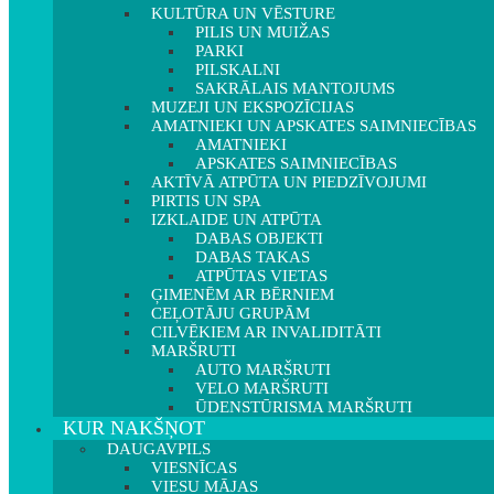
KULTŪRA UN VĒSTURE
PILIS UN MUIŽAS
PARKI
PILSKALNI
SAKRĀLAIS MANTOJUMS
MUZEJI UN EKSPOZĪCIJAS
AMATNIEKI UN APSKATES SAIMNIECĪBAS
AMATNIEKI
APSKATES SAIMNIECĪBAS
AKTĪVĀ ATPŪTA UN PIEDZĪVOJUMI
PIRTIS UN SPA
IZKLAIDE UN ATPŪTA
DABAS OBJEKTI
DABAS TAKAS
ATPŪTAS VIETAS
ĢIMENĒM AR BĒRNIEM
CEĻOTĀJU GRUPĀM
CILVĒKIEM AR INVALIDITĀTI
MARŠRUTI
AUTO MARŠRUTI
VELO MARŠRUTI
ŪDENSTŪRISMA MARŠRUTI
KUR NAKŠŅOT
DAUGAVPILS
VIESNĪCAS
VIESU MĀJAS