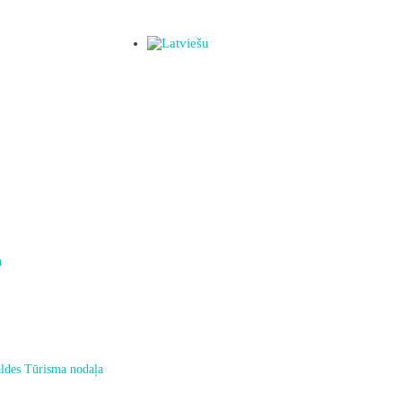
a
ldes Tūrisma nodaļa