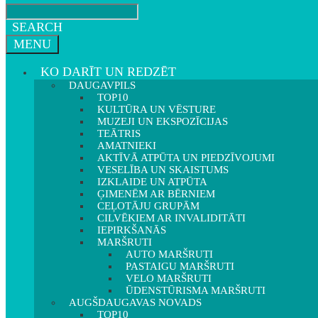
SEARCH
MENU
KO DARĪT UN REDZĒT
DAUGAVPILS
TOP10
KULTŪRA UN VĒSTURE
MUZEJI UN EKSPOZĪCIJAS
TEĀTRIS
AMATNIEKI
AKTĪVĀ ATPŪTA UN PIEDZĪVOJUMI
VESELĪBA UN SKAISTUMS
IZKLAIDE UN ATPŪTA
ĢIMENĒM AR BĒRNIEM
CEĻOTĀJU GRUPĀM
CILVĒKIEM AR INVALIDITĀTI
IEPIRKŠANĀS
MARŠRUTI
AUTO MARŠRUTI
PASTAIGU MARŠRUTI
VELO MARŠRUTI
ŪDENSTŪRISMA MARŠRUTI
AUGŠDAUGAVAS NOVADS
TOP10