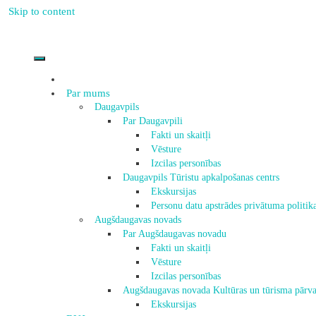
Skip to content
Par mums
Daugavpils
Par Daugavpili
Fakti un skaitļi
Vēsture
Izcilas personības
Daugavpils Tūristu apkalpošanas centrs
Ekskursijas
Personu datu apstrādes privātuma politik
Augšdaugavas novads
Par Augšdaugavas novadu
Fakti un skaitļi
Vēsture
Izcilas personības
Augšdaugavas novada Kultūras un tūrisma pārva
Ekskursijas