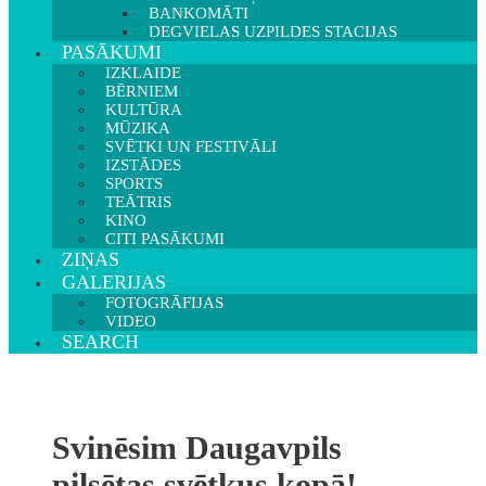
BANKOMĀTI
DEGVIELAS UZPILDES STACIJAS
PASĀKUMI
IZKLAIDE
BĒRNIEM
KULTŪRA
MŪZIKA
SVĒTKI UN FESTIVĀLI
IZSTĀDES
SPORTS
TEĀTRIS
KINO
CITI PASĀKUMI
ZIŅAS
GALERIJAS
FOTOGRĀFIJAS
VIDEO
SEARCH
Svinēsim Daugavpils
pilsētas svētkus kopā!