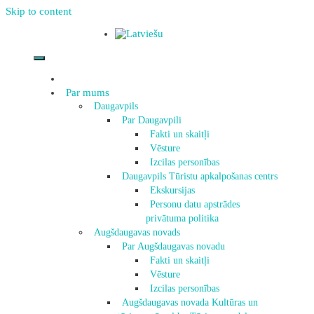
Skip to content
Par mums
Daugavpils
Par Daugavpili
Fakti un skaitļi
Vēsture
Izcilas personības
Daugavpils Tūristu apkalpošanas centrs
Ekskursijas
Personu datu apstrādes
privātuma politika
Augšdaugavas novads
Par Augšdaugavas novadu
Fakti un skaitļi
Vēsture
Izcilas personības
Augšdaugavas novada Kultūras un