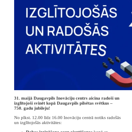
31. maijā Daugavpils Inovāciju centrs aicina radoši un
izglītojoši svinēt kopā Daugavpils pilsētas svētkus –
750. gadu jubileju!
No plkst. 12.00 līdz 16.00 Inovāciju centrā notiks radošās
un izglītojošās aktivitātes:
Dabas izzināšana caur oientēšanos
kopā ar