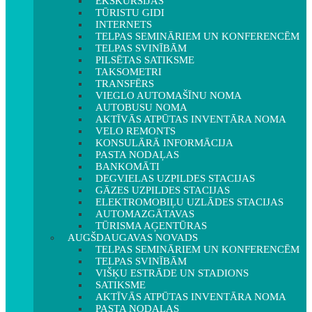
EKSKURSIJAS
TŪRISTU GIDI
INTERNETS
TELPAS SEMINĀRIEM UN KONFERENCĒM
TELPAS SVINĪBĀM
PILSĒTAS SATIKSME
TAKSOMETRI
TRANSFĒRS
VIEGLO AUTOMAŠĪNU NOMA
AUTOBUSU NOMA
AKTĪVĀS ATPŪTAS INVENTĀRA NOMA
VELO REMONTS
KONSULĀRĀ INFORMĀCIJA
PASTA NODAĻAS
BANKOMĀTI
DEGVIELAS UZPILDES STACIJAS
GĀZES UZPILDES STACIJAS
ELEKTROMOBIĻU UZLĀDES STACIJAS
AUTOMAZGĀTAVAS
TŪRISMA AĢENTŪRAS
AUGŠDAUGAVAS NOVADS
TELPAS SEMINĀRIEM UN KONFERENCĒM
TELPAS SVINĪBĀM
VIŠĶU ESTRĀDE UN STADIONS
SATIKSME
AKTĪVĀS ATPŪTAS INVENTĀRA NOMA
PASTA NODAĻAS