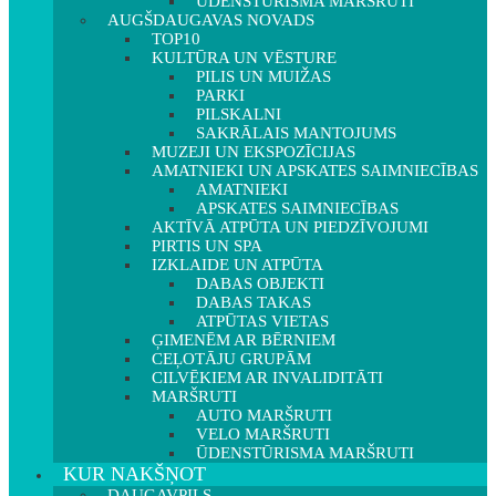
ŪDENSTŪRISMA MARŠRUTI
AUGŠDAUGAVAS NOVADS
TOP10
KULTŪRA UN VĒSTURE
PILIS UN MUIŽAS
PARKI
PILSKALNI
SAKRĀLAIS MANTOJUMS
MUZEJI UN EKSPOZĪCIJAS
AMATNIEKI UN APSKATES SAIMNIECĪBAS
AMATNIEKI
APSKATES SAIMNIECĪBAS
AKTĪVĀ ATPŪTA UN PIEDZĪVOJUMI
PIRTIS UN SPA
IZKLAIDE UN ATPŪTA
DABAS OBJEKTI
DABAS TAKAS
ATPŪTAS VIETAS
ĢIMENĒM AR BĒRNIEM
CEĻOTĀJU GRUPĀM
CILVĒKIEM AR INVALIDITĀTI
MARŠRUTI
AUTO MARŠRUTI
VELO MARŠRUTI
ŪDENSTŪRISMA MARŠRUTI
KUR NAKŠŅOT
DAUGAVPILS