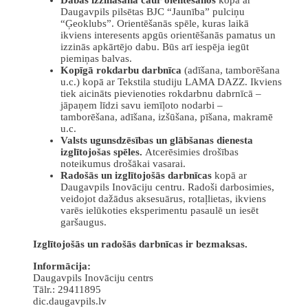
Daugavpils pilsētas BJC “Jaunība” pulciņu
“Ģeoklubs”. Orientēšanās spēle, kuras laikā
ikviens interesents apgūs orientēšanās pamatus un
izzinās apkārtējo dabu. Būs arī iespēja iegūt
piemiņas balvas.
Kopīgā rokdarbu darbnīca
(adīšana, tamborēšana
u.c.) kopā ar Tekstila studiju LAMA DAZZ. Ikviens
tiek aicināts pievienoties rokdarbnu dabrnīcā –
jāpaņem līdzi savu iemīļoto nodarbi –
tamborēšana, adīšana, izšūšana, pīšana, makramē
u.c.
Valsts ugunsdzēsības un glābšanas dienesta
izglītojošas spēles.
Atcerēsimies drošības
noteikumus drošākai vasarai.
Radošās un izglītojošās darbnīcas
kopā ar
Daugavpils Inovāciju centru. Radoši darbosimies,
veidojot dažādus aksesuārus, rotaļlietas, ikviens
varēs ielūkoties eksperimentu pasaulē un iesēt
garšaugus.
Izglītojošās un radošās darbnīcas ir bezmaksas.
Informācija:
Daugavpils Inovāciju centrs
Tālr.: 29411895
dic.daugavpils.lv