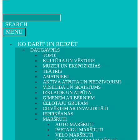
SEARCH
MENU
KO DARĪT UN REDZĒT
DAUGAVPILS
TOP10
KULTŪRA UN VĒSTURE
MUZEJI UN EKSPOZĪCIJAS
TEĀTRIS
AMATNIEKI
AKTĪVĀ ATPŪTA UN PIEDZĪVOJUMI
VESELĪBA UN SKAISTUMS
IZKLAIDE UN ATPŪTA
ĢIMENĒM AR BĒRNIEM
CEĻOTĀJU GRUPĀM
CILVĒKIEM AR INVALIDITĀTI
IEPIRKŠANĀS
MARŠRUTI
AUTO MARŠRUTI
PASTAIGU MARŠRUTI
VELO MARŠRUTI