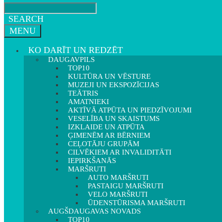
SEARCH
MENU
KO DARĪT UN REDZĒT
DAUGAVPILS
TOP10
KULTŪRA UN VĒSTURE
MUZEJI UN EKSPOZĪCIJAS
TEĀTRIS
AMATNIEKI
AKTĪVĀ ATPŪTA UN PIEDZĪVOJUMI
VESELĪBA UN SKAISTUMS
IZKLAIDE UN ATPŪTA
ĢIMENĒM AR BĒRNIEM
CEĻOTĀJU GRUPĀM
CILVĒKIEM AR INVALIDITĀTI
IEPIRKŠANĀS
MARŠRUTI
AUTO MARŠRUTI
PASTAIGU MARŠRUTI
VELO MARŠRUTI
ŪDENSTŪRISMA MARŠRUTI
AUGŠDAUGAVAS NOVADS
TOP10