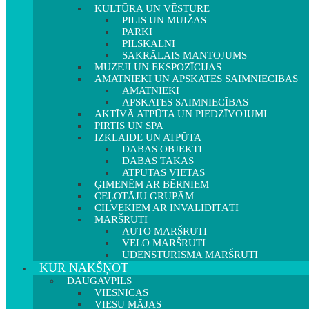
KULTŪRA UN VĒSTURE
PILIS UN MUIŽAS
PARKI
PILSKALNI
SAKRĀLAIS MANTOJUMS
MUZEJI UN EKSPOZĪCIJAS
AMATNIEKI UN APSKATES SAIMNIECĪBAS
AMATNIEKI
APSKATES SAIMNIECĪBAS
AKTĪVĀ ATPŪTA UN PIEDZĪVOJUMI
PIRTIS UN SPA
IZKLAIDE UN ATPŪTA
DABAS OBJEKTI
DABAS TAKAS
ATPŪTAS VIETAS
ĢIMENĒM AR BĒRNIEM
CEĻOTĀJU GRUPĀM
CILVĒKIEM AR INVALIDITĀTI
MARŠRUTI
AUTO MARŠRUTI
VELO MARŠRUTI
ŪDENSTŪRISMA MARŠRUTI
KUR NAKŠŅOT
DAUGAVPILS
VIESNĪCAS
VIESU MĀJAS