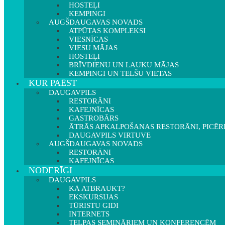
HOSTEĻI
KEMPINGI
AUGŠDAUGAVAS NOVADS
ATPŪTAS KOMPLEKSI
VIESNĪCAS
VIESU MĀJAS
HOSTEĻI
BRĪVDIENU UN LAUKU MĀJAS
KEMPINGI UN TELŠU VIETAS
KUR PAĒST
DAUGAVPILS
RESTORĀNI
KAFEJNĪCAS
GASTROBĀRS
ĀTRĀS APKALPOŠANAS RESTORĀNI, PICĒR
DAUGAVPILS VIRTUVE
AUGŠDAUGAVAS NOVADS
RESTORĀNI
KAFEJNĪCAS
NODERĪGI
DAUGAVPILS
KĀ ATBRAUKT?
EKSKURSIJAS
TŪRISTU GIDI
INTERNETS
TELPAS SEMINĀRIEM UN KONFERENCĒM