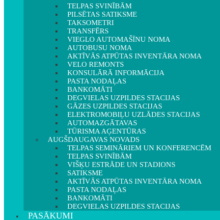
TELPAS SVINĪBĀM
PILSĒTAS SATIKSME
TAKSOMETRI
TRANSFĒRS
VIEGLO AUTOMAŠĪNU NOMA
AUTOBUSU NOMA
AKTĪVĀS ATPŪTAS INVENTĀRA NOMA
VELO REMONTS
KONSULĀRĀ INFORMĀCIJA
PASTA NODAĻAS
BANKOMĀTI
DEGVIELAS UZPILDES STACIJAS
GĀZES UZPILDES STACIJAS
ELEKTROMOBIĻU UZLĀDES STACIJAS
AUTOMAZGĀTAVAS
TŪRISMA AĢENTŪRAS
AUGŠDAUGAVAS NOVADS
TELPAS SEMINĀRIEM UN KONFERENCĒM
TELPAS SVINĪBĀM
VIŠĶU ESTRĀDE UN STADIONS
SATIKSME
AKTĪVĀS ATPŪTAS INVENTĀRA NOMA
PASTA NODAĻAS
BANKOMĀTI
DEGVIELAS UZPILDES STACIJAS
PASĀKUMI