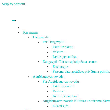
Skip to content
Par mums
Daugavpils
Par Daugavpili
Fakti un skaitļi
Vēsture
Izcilas personības
Daugavpils Tūristu apkalpošanas centrs
Ekskursijas
Personu datu apstrādes privātuma politik
Augšdaugavas novads
Par Augšdaugavas novadu
Fakti un skaitļi
Vēsture
Izcilas personības
Augšdaugavas novada Kultūras un tūrisma pārva
Ekskursijas