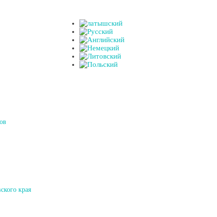
ов
ского края