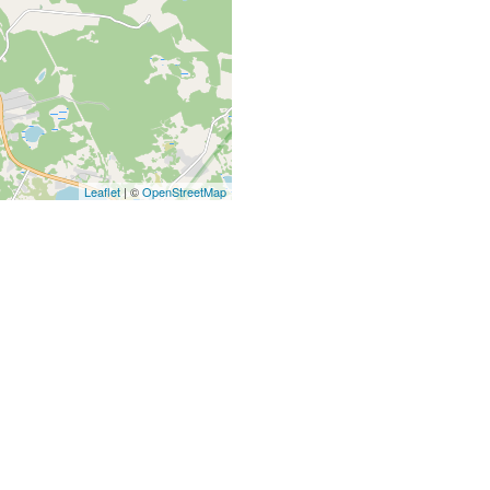
Leaflet
| ©
OpenStreetMap