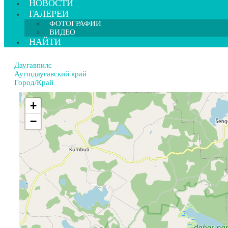
НОВОСТИ
ГАЛЕРЕИ
ФОТОГРАФИИ
ВИДЕО
НАЙТИ
Даугавпилс
Аугшдаугавский край
Город/Край
+
−