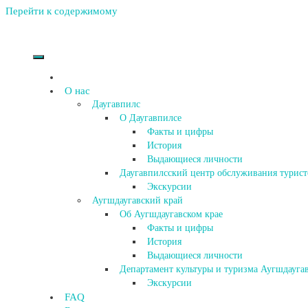
Перейти к содержимому
О нас
Даугавпилс
О Даугавпилсе
Факты и цифры
История
Выдающиеся личности
Даугавпилсский центр обслуживания турист
Экскурсии
Аугшдаугавский край
Об Аугшдаугавском крае
Факты и цифры
История
Выдающиеся личности
Департамент культуры и туризма Аугшдаугав
Экскурсии
FAQ