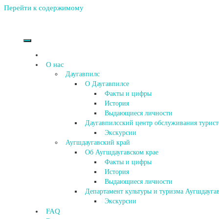
Перейти к содержимому
О нас
Даугавпилс
О Даугавпилсе
Факты и цифры
История
Выдающиеся личности
Даугавпилсский центр обслуживания турист
Экскурсии
Аугшдаугавский край
Об Аугшдаугавском крае
Факты и цифры
История
Выдающиеся личности
Департамент культуры и туризма Аугшдаугав
Экскурсии
FAQ