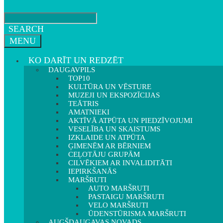
SEARCH
MENU
KO DARĪT UN REDZĒT
DAUGAVPILS
TOP10
KULTŪRA UN VĒSTURE
MUZEJI UN EKSPOZĪCIJAS
TEĀTRIS
AMATNIEKI
AKTĪVĀ ATPŪTA UN PIEDZĪVOJUMI
VESELĪBA UN SKAISTUMS
IZKLAIDE UN ATPŪTA
ĢIMENĒM AR BĒRNIEM
CEĻOTĀJU GRUPĀM
CILVĒKIEM AR INVALIDITĀTI
IEPIRKŠANĀS
MARŠRUTI
AUTO MARŠRUTI
PASTAIGU MARŠRUTI
VELO MARŠRUTI
ŪDENSTŪRISMA MARŠRUTI
AUGŠDAUGAVAS NOVADS