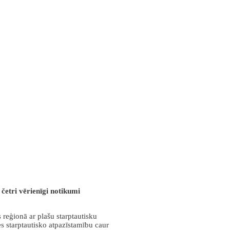
četri vērienīgi notikumi
 reģionā ar plašu starptautisku
es starptautisko atpazīstamību caur