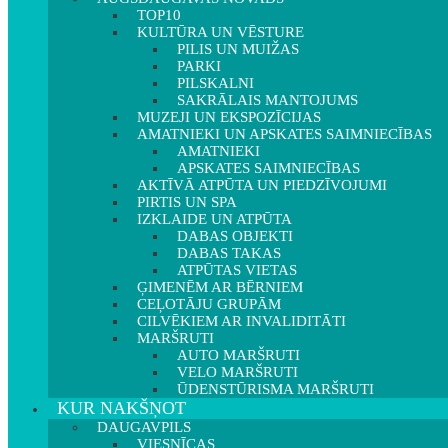
TOP10
KULTŪRA UN VĒSTURE
PILIS UN MUIŽAS
PARKI
PILSKALNI
SAKRĀLAIS MANTOJUMS
MUZEJI UN EKSPOZĪCIJAS
AMATNIEKI UN APSKATES SAIMNIECĪBAS
AMATNIEKI
APSKATES SAIMNIECĪBAS
AKTĪVĀ ATPŪTA UN PIEDZĪVOJUMI
PIRTIS UN SPA
IZKLAIDE UN ATPŪTA
DABAS OBJEKTI
DABAS TAKAS
ATPŪTAS VIETAS
ĢIMENĒM AR BĒRNIEM
CEĻOTĀJU GRUPĀM
CILVĒKIEM AR INVALIDITĀTI
MARŠRUTI
AUTO MARŠRUTI
VELO MARŠRUTI
ŪDENSTŪRISMA MARŠRUTI
KUR NAKŠŅOT
DAUGAVPILS
VIESNĪCAS