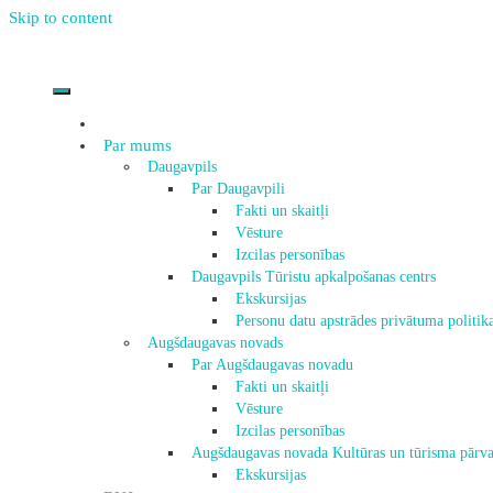
Skip to content
Par mums
Daugavpils
Par Daugavpili
Fakti un skaitļi
Vēsture
Izcilas personības
Daugavpils Tūristu apkalpošanas centrs
Ekskursijas
Personu datu apstrādes privātuma politik
Augšdaugavas novads
Par Augšdaugavas novadu
Fakti un skaitļi
Vēsture
Izcilas personības
Augšdaugavas novada Kultūras un tūrisma pārva
Ekskursijas