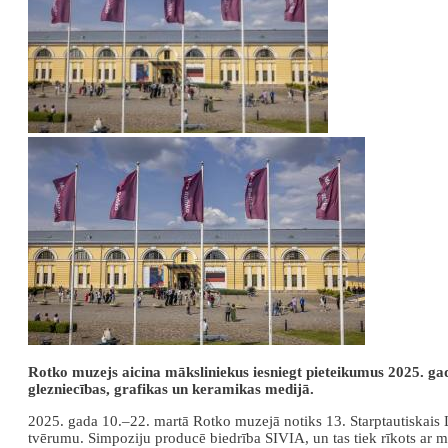
Rotko muzejs aicina māksliniekus iesniegt pieteikumus 2025. ga
glezniecības, grafikas un keramikas medijā.
2025. gada 10.–22. martā Rotko muzejā notiks 13. Starptautiskais La
tvērumu. Simpoziju producē biedrība SIVIA, un tas tiek rīkots ar mē