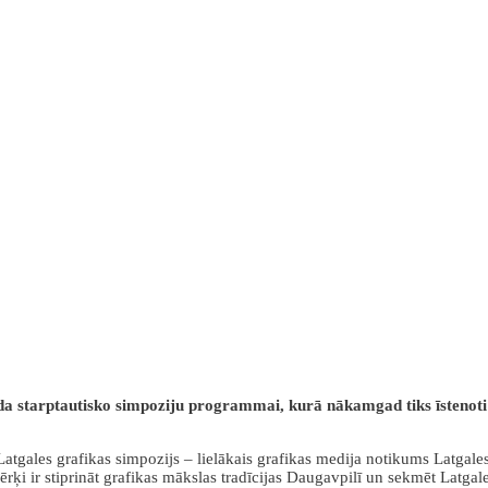
da starptautisko simpoziju programmai, kurā nākamgad tiks īstenoti 
tgales grafikas simpozijs – lielākais grafikas medija notikums Latgales
rķi ir stiprināt grafikas mākslas tradīcijas Daugavpilī un sekmēt Latgal