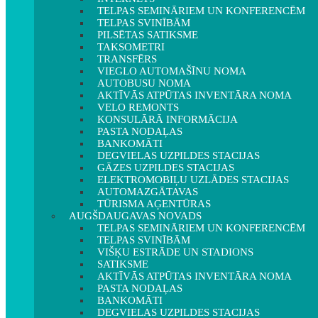
TELPAS SEMINĀRIEM UN KONFERENCĒM
TELPAS SVINĪBĀM
PILSĒTAS SATIKSME
TAKSOMETRI
TRANSFĒRS
VIEGLO AUTOMAŠĪNU NOMA
AUTOBUSU NOMA
AKTĪVĀS ATPŪTAS INVENTĀRA NOMA
VELO REMONTS
KONSULĀRĀ INFORMĀCIJA
PASTA NODAĻAS
BANKOMĀTI
DEGVIELAS UZPILDES STACIJAS
GĀZES UZPILDES STACIJAS
ELEKTROMOBIĻU UZLĀDES STACIJAS
AUTOMAZGĀTAVAS
TŪRISMA AĢENTŪRAS
AUGŠDAUGAVAS NOVADS
TELPAS SEMINĀRIEM UN KONFERENCĒM
TELPAS SVINĪBĀM
VIŠĶU ESTRĀDE UN STADIONS
SATIKSME
AKTĪVĀS ATPŪTAS INVENTĀRA NOMA
PASTA NODAĻAS
BANKOMĀTI
DEGVIELAS UZPILDES STACIJAS