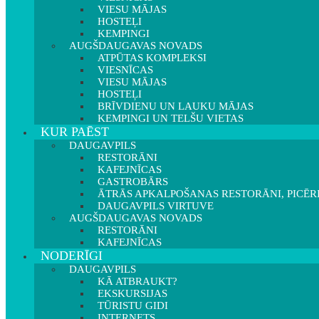
VIESU MĀJAS
HOSTEĻI
KEMPINGI
AUGŠDAUGAVAS NOVADS
ATPŪTAS KOMPLEKSI
VIESNĪCAS
VIESU MĀJAS
HOSTEĻI
BRĪVDIENU UN LAUKU MĀJAS
KEMPINGI UN TELŠU VIETAS
KUR PAĒST
DAUGAVPILS
RESTORĀNI
KAFEJNĪCAS
GASTROBĀRS
ĀTRĀS APKALPOŠANAS RESTORĀNI, PICĒR
DAUGAVPILS VIRTUVE
AUGŠDAUGAVAS NOVADS
RESTORĀNI
KAFEJNĪCAS
NODERĪGI
DAUGAVPILS
KĀ ATBRAUKT?
EKSKURSIJAS
TŪRISTU GIDI
INTERNETS