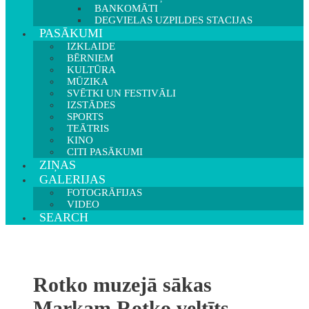
BANKOMĀTI
DEGVIELAS UZPILDES STACIJAS
PASĀKUMI
IZKLAIDE
BĒRNIEM
KULTŪRA
MŪZIKA
SVĒTKI UN FESTIVĀLI
IZSTĀDES
SPORTS
TEĀTRIS
KINO
CITI PASĀKUMI
ZIŅAS
GALERIJAS
FOTOGRĀFIJAS
VIDEO
SEARCH
Rotko muzejā sākas
Markam Rotko veltīts