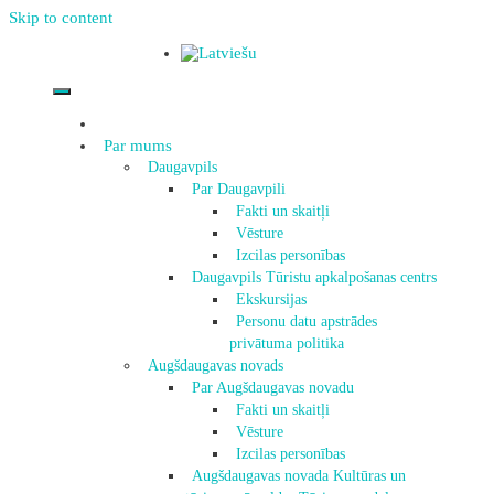
Skip to content
Par mums
Daugavpils
Par Daugavpili
Fakti un skaitļi
Vēsture
Izcilas personības
Daugavpils Tūristu apkalpošanas centrs
Ekskursijas
Personu datu apstrādes
privātuma politika
Augšdaugavas novads
Par Augšdaugavas novadu
Fakti un skaitļi
Vēsture
Izcilas personības
Augšdaugavas novada Kultūras un