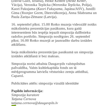
(
David Guez
, Izraēla), Heike Keltere (
Heike Kelter
,
Vācija), Veronika Teplicka (
Weronika Teplicka
, Polija),
Kaori Fukujama (
Kaori Fukuyama
, Japāna/ASV), Jundži
Gima (
Yoonjee Geem
, Dienvidkoreja), Anna Silabrama un
Paula Zariņa-Zēmane (Latvija).
16. septembrī plkst. 15.00 Rotko muzeja videozālē notiks
mākslinieku prezentācijas pasākums, kura gaitā
interesentiem būs iespēja iepazīt simpozija dalībnieku
radošos portfolio. Simpozijs noslēgsies 26. septembrī
plkst. 16.00 Rotko muzejā ar jaunradīto darbu izstādes
atklāšanu.
Ieeja mākslinieku prezentācijas pasākumā un simpozija
izstādes atklāšanā ir bez maksas.
Simpozija norisi atbalsta Daugavpils valstspilsētas
pašvaldība, Valsts kultūrkapitāla fonds un tā
mērķprogramma latviešu vēsturisko zemju attīstībai,
Caparol.
Publicitātes attēls: simpozija vizuālā identitāte
Papildu informācija:
Simpozija kuratore
Tatjana Černova
tatjana.cernova@daugavpils.lv