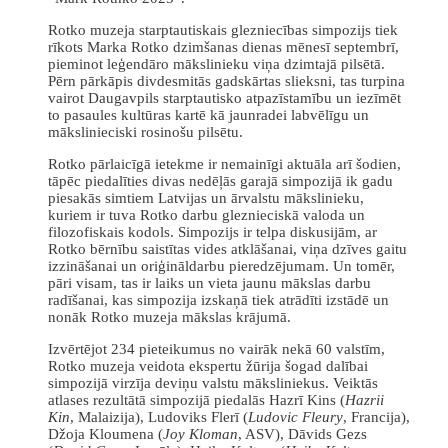
Rotko muzeja starptautiskais glezniecības simpozijs tiek
rīkots Marka Rotko dzimšanas dienas mēnesī septembrī,
pieminot leģendāro mākslinieku viņa dzimtajā pilsētā.
Pērn pārkāpis divdesmitās gadskārtas slieksni, tas turpina
vairot Daugavpils starptautisko atpazīstamību un iezīmēt
to pasaules kultūras kartē kā jaunradei labvēlīgu un
mākslinieciski rosinošu pilsētu.
Rotko pārlaicīgā ietekme ir nemainīgi aktuāla arī šodien,
tāpēc piedalīties divas nedēļās garajā simpozijā ik gadu
piesakās simtiem Latvijas un ārvalstu mākslinieku,
kuriem ir tuva Rotko darbu gleznieciskā valoda un
filozofiskais kodols. Simpozijs ir telpa diskusijām, ar
Rotko bērnību saistītas vides atklāšanai, viņa dzīves gaitu
izzināšanai un oriģināldarbu pieredzējumam. Un tomēr,
pāri visam, tas ir laiks un vieta jaunu mākslas darbu
radīšanai, kas simpozija izskaņā tiek atrādīti izstādē un
nonāk Rotko muzeja mākslas krājumā.
Izvērtējot 234 pieteikumus no vairāk nekā 60 valstīm,
Rotko muzeja veidota ekspertu žūrija šogad dalībai
simpozijā virzīja deviņu valstu māksliniekus. Veiktās
atlases rezultātā simpozijā piedalās Hazrī Kins (
Hazrii
Kin
, Malaizija), Ludoviks Flerī (
Ludovic Fleury
, Francija),
Džoja Kloumena (
Joy Kloman
, ASV), Dāvids Gezs