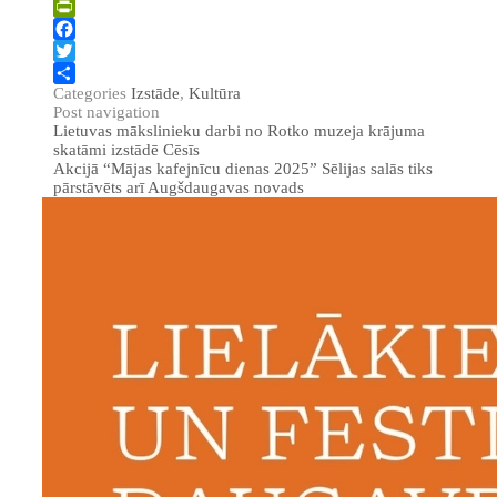
PrintFriendly
Facebook
Twitter
Categories
Izstāde
,
Kultūra
Share
Post navigation
Lietuvas mākslinieku darbi no Rotko muzeja krājuma
skatāmi izstādē Cēsīs
Akcijā “Mājas kafejnīcu dienas 2025” Sēlijas salās tiks
pārstāvēts arī Augšdaugavas novads