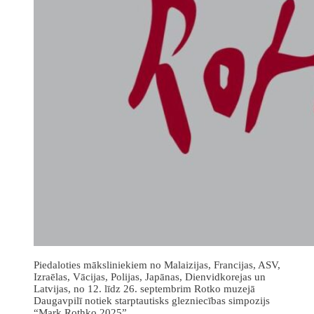
Piedaloties māksliniekiem no Malaizijas, Francijas, ASV,
Izraēlas, Vācijas, Polijas, Japānas, Dienvidkorejas un
Latvijas, no 12. līdz 26. septembrim Rotko muzejā
Daugavpilī notiek starptautisks glezniecības simpozijs
“Mark Rothko 2025”.