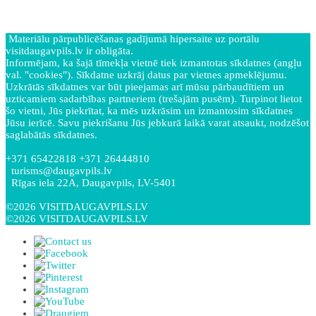
Materiālu pārpublicēšanas gadījumā hipersaite uz portālu
visitdaugavpils.lv ir obligāta.
Informējam, ka šajā tīmekļa vietnē tiek izmantotas sīkdatnes (angļu
val. "cookies"). Sīkdatne uzkrāj datus par vietnes apmeklējumu.
Uzkrātās sīkdatnes var būt pieejamas arī mūsu pārbaudītiem un
uzticamiem sadarbības partneriem (trešajām pusēm). Turpinot lietot
šo vietni, Jūs piekrītat, ka mēs uzkrāsim un izmantosim sīkdatnes
Jūsu ierīcē. Savu piekrišanu Jūs jebkurā laikā varat atsaukt, nodzēšot
saglabātās sīkdatnes.
+371 65422818 +371 26444810
turisms@daugavpils.lv
Rīgas iela 22A, Daugavpils, LV-5401
©2026 VISITDAUGAVPILS.LV
©2026 VISITDAUGAVPILS.LV