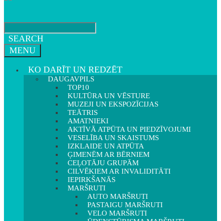
SEARCH
MENU
KO DARĪT UN REDZĒT
DAUGAVPILS
TOP10
KULTŪRA UN VĒSTURE
MUZEJI UN EKSPOZĪCIJAS
TEĀTRIS
AMATNIEKI
AKTĪVĀ ATPŪTA UN PIEDZĪVOJUMI
VESELĪBA UN SKAISTUMS
IZKLAIDE UN ATPŪTA
ĢIMENĒM AR BĒRNIEM
CEĻOTĀJU GRUPĀM
CILVĒKIEM AR INVALIDITĀTI
IEPIRKŠANĀS
MARŠRUTI
AUTO MARŠRUTI
PASTAIGU MARŠRUTI
VELO MARŠRUTI