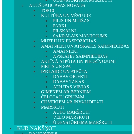
ŪDENSTŪRISMA MARŠRUTI
AUGŠDAUGAVAS NOVADS
TOP10
KULTŪRA UN VĒSTURE
PILIS UN MUIŽAS
PARKI
PILSKALNI
SAKRĀLAIS MANTOJUMS
MUZEJI UN EKSPOZĪCIJAS
AMATNIEKI UN APSKATES SAIMNIECĪBAS
AMATNIEKI
APSKATES SAIMNIECĪBAS
AKTĪVĀ ATPŪTA UN PIEDZĪVOJUMI
PIRTIS UN SPA
IZKLAIDE UN ATPŪTA
DABAS OBJEKTI
DABAS TAKAS
ATPŪTAS VIETAS
ĢIMENĒM AR BĒRNIEM
CEĻOTĀJU GRUPĀM
CILVĒKIEM AR INVALIDITĀTI
MARŠRUTI
AUTO MARŠRUTI
VELO MARŠRUTI
ŪDENSTŪRISMA MARŠRUTI
KUR NAKŠŅOT
DAUGAVPILS