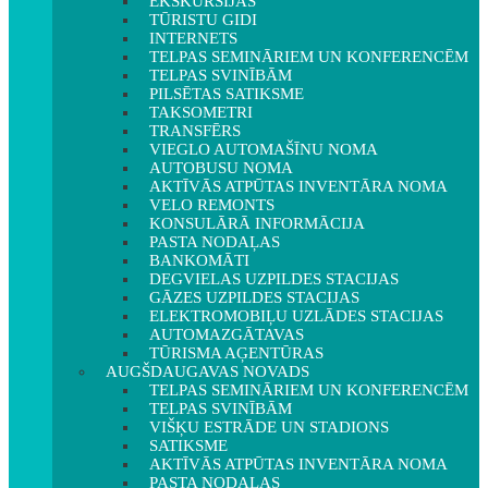
EKSKURSIJAS
TŪRISTU GIDI
INTERNETS
TELPAS SEMINĀRIEM UN KONFERENCĒM
TELPAS SVINĪBĀM
PILSĒTAS SATIKSME
TAKSOMETRI
TRANSFĒRS
VIEGLO AUTOMAŠĪNU NOMA
AUTOBUSU NOMA
AKTĪVĀS ATPŪTAS INVENTĀRA NOMA
VELO REMONTS
KONSULĀRĀ INFORMĀCIJA
PASTA NODAĻAS
BANKOMĀTI
DEGVIELAS UZPILDES STACIJAS
GĀZES UZPILDES STACIJAS
ELEKTROMOBIĻU UZLĀDES STACIJAS
AUTOMAZGĀTAVAS
TŪRISMA AĢENTŪRAS
AUGŠDAUGAVAS NOVADS
TELPAS SEMINĀRIEM UN KONFERENCĒM
TELPAS SVINĪBĀM
VIŠĶU ESTRĀDE UN STADIONS
SATIKSME
AKTĪVĀS ATPŪTAS INVENTĀRA NOMA
PASTA NODAĻAS