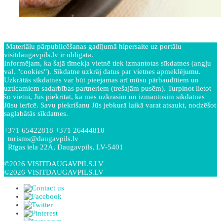
Materiālu pārpublicēšanas gadījumā hipersaite uz portālu
visitdaugavpils.lv ir obligāta.
Informējam, ka šajā tīmekļa vietnē tiek izmantotas sīkdatnes (angļu
val. "cookies"). Sīkdatne uzkrāj datus par vietnes apmeklējumu.
Uzkrātās sīkdatnes var būt pieejamas arī mūsu pārbaudītiem un
uzticamiem sadarbības partneriem (trešajām pusēm). Turpinot lietot
šo vietni, Jūs piekrītat, ka mēs uzkrāsim un izmantosim sīkdatnes
Jūsu ierīcē. Savu piekrišanu Jūs jebkurā laikā varat atsaukt, nodzēšot
saglabātās sīkdatnes.
+371 65422818 +371 26444810
turisms@daugavpils.lv
Rīgas iela 22A, Daugavpils, LV-5401
©2026 VISITDAUGAVPILS.LV
©2026 VISITDAUGAVPILS.LV