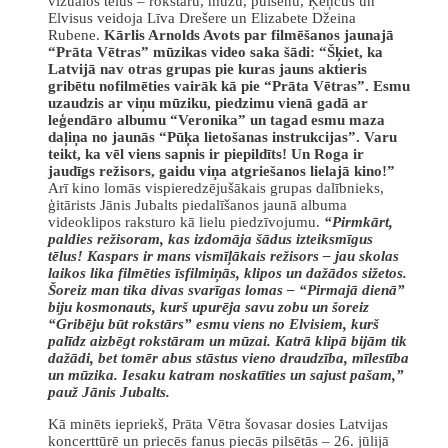
vizuālos tēlus – rokstāru, mūzu, puisēnu, Ķeņčus un
Elvisus veidoja Līva Drešere un Elizabete Džeina
Rubene.
Kārlis Arnolds Avots par filmēšanos jaunajā
“Prāta Vētras” mūzikas video saka šādi: “Šķiet, ka
Latvijā nav otras grupas pie kuras jauns aktieris
gribētu nofilmēties vairāk kā pie “Prāta Vētras”. Esmu
uzaudzis ar viņu mūziku, piedzimu vienā gadā ar
leģendāro albumu “Veronika” un tagad esmu maza
daļiņa no jaunās “Pūķa lietošanas instrukcijas”. Varu
teikt, ka vēl viens sapnis ir piepildīts! Un Roga ir
jaudīgs režisors, gaidu viņa atgriešanos lielajā kino!”
Arī kino lomās vispieredzējušākais grupas dalībnieks,
ģitārists Jānis Jubalts piedalīšanos jaunā albuma
videoklipos raksturo kā lielu piedzīvojumu.
“Pirmkārt,
paldies režisoram, kas izdomāja šādus izteiksmīgus
tēlus! Kaspars ir mans vismīļākais režisors – jau skolas
laikos lika filmēties īsfilmiņās, klipos un dažādos sižetos.
Šoreiz man tika divas svarīgas lomas – “Pirmajā dienā”
biju kosmonauts, kurš upurēja savu zobu un šoreiz
“Gribēju būt rokstārs” esmu viens no Elvisiem, kurš
palīdz aizbēgt rokstāram un mūzai. Katrā klipā bijām tik
dažādi, bet tomēr abus stāstus vieno draudzība, mīlestība
un mūzika. Iesaku katram noskatīties un sajust pašam,”
pauž Jānis Jubalts.
Kā minēts iepriekš, Prāta Vētra šovasar dosies Latvijas
koncerttūrē un priecēs fanus piecās pilsētās – 26. jūlijā