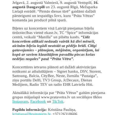
Jelgavā, 2. augustā Valmierā, 9. augustā Ventspilī,
16.
augustā Daugavpilī
un 23. augustā Rīgā, Mežaparka
Lielajā estrādē. “Pirmās dienas tūrē” gaidāmi dažādi
pārsteigumi un iespaidīgs šovs, kuru “Prāta Vētras”
komanda jau producē pilnā sparā.
Biļetes uz koncertiem visā Latvijā pieejamas biļešu
tirdzniecības vietnē ekase.lv, TC “Spice” informācijas
centrā, veikalā “Manilla” un pilsētu kasēs.
“Līdz
koncertiem atlikuši nedaudz vairāk kā divi mēneši,
aicinām biļešu iegādi neatstāt uz pēdējo brīdi. Cītīgi
gatavojamies – plānojam, mēģinām, organizējam, lai
kopā ar saviem klausītājiem pavadītu piecas košas
nedēļas nogales” pauž “Prāta Vētra”.
Koncerttūres ietvaros plānoti arī dažādi aktivizācijas
notikumi ar atbalstītājiem – Signet banku, DSV, Storent,
Samsung, Balcia, CityBee, Neste, žurnālu “Pastaiga”,
ziņu portālu Delfi, TV3 Group, JcDecaux, Dienas
Medijiem, Radio TEV un radio EHR Latviešu Hiti.
Aktuālākā informācija par “Prāta Vētras” gaitām pieejama
grupas mājaslapā www.pratavetra.lv un sociālajos tīklos
Instagram
,
Facebook
un
TikTok
.
Papildu informācija:
Kristiāna Pauliņa,
kristiana@brainstorm.lv
, +37126318606