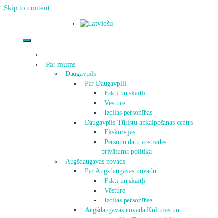
Skip to content
Par mums
Daugavpils
Par Daugavpili
Fakti un skaitļi
Vēsture
Izcilas personības
Daugavpils Tūristu apkalpošanas centrs
Ekskursijas
Personu datu apstrādes
privātuma politika
Augšdaugavas novads
Par Augšdaugavas novadu
Fakti un skaitļi
Vēsture
Izcilas personības
Augšdaugavas novada Kultūras un