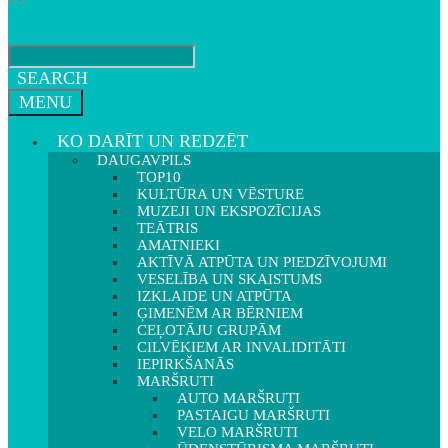
SEARCH
MENU
KO DARĪT UN REDZĒT
DAUGAVPILS
TOP10
KULTŪRA UN VĒSTURE
MUZEJI UN EKSPOZĪCIJAS
TEĀTRIS
AMATNIEKI
AKTĪVĀ ATPŪTA UN PIEDZĪVOJUMI
VESELĪBA UN SKAISTUMS
IZKLAIDE UN ATPŪTA
ĢIMENĒM AR BĒRNIEM
CEĻOTĀJU GRUPĀM
CILVĒKIEM AR INVALIDITĀTI
IEPIRKŠANĀS
MARŠRUTI
AUTO MARŠRUTI
PASTAIGU MARŠRUTI
VELO MARŠRUTI