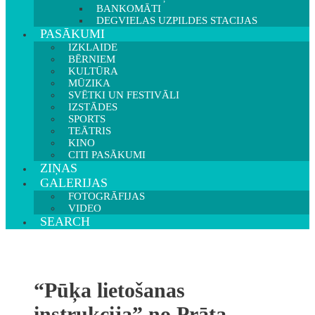
BANKOMĀTI
DEGVIELAS UZPILDES STACIJAS
PASĀKUMI
IZKLAIDE
BĒRNIEM
KULTŪRA
MŪZIKA
SVĒTKI UN FESTIVĀLI
IZSTĀDES
SPORTS
TEĀTRIS
KINO
CITI PASĀKUMI
ZIŅAS
GALERIJAS
FOTOGRĀFIJAS
VIDEO
SEARCH
“Pūķa lietošanas
instrukcija” no Prāta