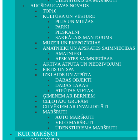
ŪDENSTŪRISMA MARŠRUTI
AUGŠDAUGAVAS NOVADS
TOP10
KULTŪRA UN VĒSTURE
PILIS UN MUIŽAS
PARKI
PILSKALNI
SAKRĀLAIS MANTOJUMS
MUZEJI UN EKSPOZĪCIJAS
AMATNIEKI UN APSKATES SAIMNIECĪBAS
AMATNIEKI
APSKATES SAIMNIECĪBAS
AKTĪVĀ ATPŪTA UN PIEDZĪVOJUMI
PIRTIS UN SPA
IZKLAIDE UN ATPŪTA
DABAS OBJEKTI
DABAS TAKAS
ATPŪTAS VIETAS
ĢIMENĒM AR BĒRNIEM
CEĻOTĀJU GRUPĀM
CILVĒKIEM AR INVALIDITĀTI
MARŠRUTI
AUTO MARŠRUTI
VELO MARŠRUTI
ŪDENSTŪRISMA MARŠRUTI
KUR NAKŠŅOT
DAUGAVPILS