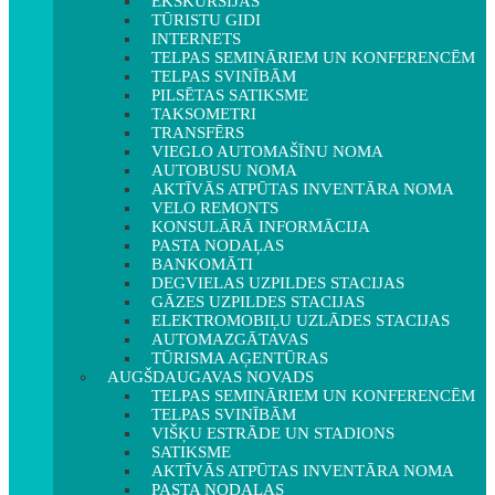
EKSKURSIJAS
TŪRISTU GIDI
INTERNETS
TELPAS SEMINĀRIEM UN KONFERENCĒM
TELPAS SVINĪBĀM
PILSĒTAS SATIKSME
TAKSOMETRI
TRANSFĒRS
VIEGLO AUTOMAŠĪNU NOMA
AUTOBUSU NOMA
AKTĪVĀS ATPŪTAS INVENTĀRA NOMA
VELO REMONTS
KONSULĀRĀ INFORMĀCIJA
PASTA NODAĻAS
BANKOMĀTI
DEGVIELAS UZPILDES STACIJAS
GĀZES UZPILDES STACIJAS
ELEKTROMOBIĻU UZLĀDES STACIJAS
AUTOMAZGĀTAVAS
TŪRISMA AĢENTŪRAS
AUGŠDAUGAVAS NOVADS
TELPAS SEMINĀRIEM UN KONFERENCĒM
TELPAS SVINĪBĀM
VIŠĶU ESTRĀDE UN STADIONS
SATIKSME
AKTĪVĀS ATPŪTAS INVENTĀRA NOMA
PASTA NODAĻAS