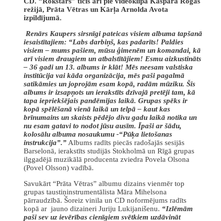
CD. “Rokstārs” ticis arī pie videoklipa Kaspara Rogas
režijā, Prāta Vētras un Kārļa Arnolda Avota
izpildījumā.
Renārs Kaupers sirsnīgi pateicas visiem albuma tapšanā
iesaistītajiem: “Labs darbiņš, kas padarīts! Paldies
visiem – mums pašiem, mūsu ģimenēm un komandai, kā
arī visiem draugiem un atbalstītājiem! Esmu aizkustināts
– 36 gadi un 13. albums ir klāt! Mēs neesam valstiska
institūcija vai kāda organizācija, mēs paši pagalmā
satikāmies un joprojām esam kopā, radām mūziku. Šis
albums ir izsapņots un ierakstīts dzīvajā pretēji tam, kā
tapa iepriekšējais pandēmijas laikā. Grupas spēks ir
kopā spēlēšanā vienā laikā un telpā – kaut kas
brīnumains un skaists pēdējo divu gadu laikā notika un
nu esam gatavi to nodot jūsu ausīm. Īpaši ar šādu,
kolosālu albuma nosaukumu -“Pūķa lietošanas
instrukcija”.”
Albums radīts piecās radošajās sesijās
Barselonā, ierakstīts studijās Stokholmā un Rīgā grupas
ilggadējā muzikālā producenta zviedra Povela Olsona
(Povel Olsson) vadībā.
Savukārt “Prāta Vētras” albumu dizains vienmēr top
grupas taustiņinstrumentālista Māra Mihelsona
pārraudzībā. Šoreiz vinila un CD noformējums radīts
kopā ar jauno dizaineri Juriju Lukijanišenu.
“Izlēmām
paši sev uz ievērības cienīgiem svētkiem uzdāvināt