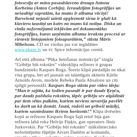
fotosesiju ar mūsu pasaulslaveno draugu Antonu
Korbeinu (Anton Corbijn). Ieraudzījām fotogrāfijas un
nešaubīgi sapratām, ka mums ir albuma vāciņš!
Barselonā nejauši uzietā apgleznotā siena ir gluži kā
klavieru taustiņi un katrs no mums kā notiņa. Diska un
vinila noformējumā iekļāvām arī dokumentālas
fotogrāfijas, kuras uzņēmām albuma ieraksta procesā ar
vienreiz lietojamiem fotoaparātiem,” stāsta Māris
Mihelsons.
CD un vinilus jau var iegādāties
www.ekase.lv
un t/c Spice informācijas centrā.
Arī otrā albuma “Pūķa lietošanas instrukcija” singla
“Gribēju būt rokstārs” videoklipa režisors ir grupas
bundzinieks Kaspars Roga. Šoreiz klipā piedalījās ne tikai
visa grupa, bet arī jaunais un talantīgais aktieris Kārlis
Arnolds Avots, modele Rebeka Paula Absalone un citi
spilgti personāži.
Kaspars Roga stāsta par video ideju:
“Man ir sajūta, ka šodien pasaulē ir par daudz Ķeņču,
par daudz paēdušu rokstāru, tāpēc gribēju sev atgādināt
par tiem sētas puikām, kuriem neviens nevarēja pavēlēt
ko darīt un kā domāt. Jauni, radoši un griboši mūziķi,
kuriem sasniedzams ikviens horizonts!”
Klipa dvēseles
kopā ar režisoru Kasparu Rogu šajā reizē bija gan
režisora labā roka Helvijs Fiņķis, gan operators Jānis
Jurkovskis. Par “Gribēju būt rokstārs” māksliniecisko
noformējumu rūpējās Aivars Dambis ar komandu,