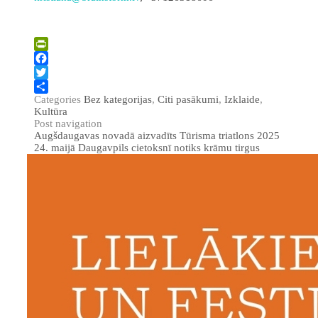
PrintFriendly
Facebook
Twitter
Categories
Bez kategorijas
,
Citi pasākumi
,
Izklaide
,
Share
Kultūra
Post navigation
Augšdaugavas novadā aizvadīts Tūrisma triatlons 2025
24. maijā Daugavpils cietoksnī notiks krāmu tirgus